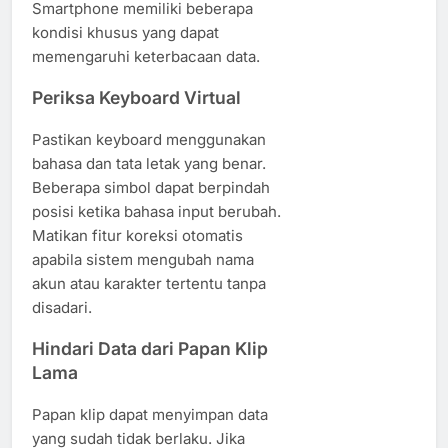
Smartphone memiliki beberapa
kondisi khusus yang dapat
memengaruhi keterbacaan data.
Periksa Keyboard Virtual
Pastikan keyboard menggunakan
bahasa dan tata letak yang benar.
Beberapa simbol dapat berpindah
posisi ketika bahasa input berubah.
Matikan fitur koreksi otomatis
apabila sistem mengubah nama
akun atau karakter tertentu tanpa
disadari.
Hindari Data dari Papan Klip
Lama
Papan klip dapat menyimpan data
yang sudah tidak berlaku. Jika