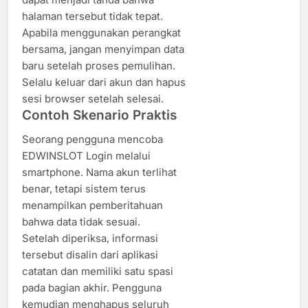
halaman tersebut tidak tepat.
Apabila menggunakan perangkat
bersama, jangan menyimpan data
baru setelah proses pemulihan.
Selalu keluar dari akun dan hapus
sesi browser setelah selesai.
Contoh Skenario Praktis
Seorang pengguna mencoba
EDWINSLOT Login melalui
smartphone. Nama akun terlihat
benar, tetapi sistem terus
menampilkan pemberitahuan
bahwa data tidak sesuai.
Setelah diperiksa, informasi
tersebut disalin dari aplikasi
catatan dan memiliki satu spasi
pada bagian akhir. Pengguna
kemudian menghapus seluruh