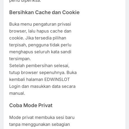
perlu diperiksa.
Bersihkan Cache dan Cookie
Buka menu pengaturan privasi
browser, lalu hapus cache dan
cookie. Jika tersedia pilihan
terpisah, pengguna tidak perlu
menghapus seluruh kata sandi
tersimpan.
Setelah pembersihan selesai,
tutup browser sepenuhnya. Buka
kembali halaman EDWINSLOT
Login dan masukkan data secara
manual.
Coba Mode Privat
Mode privat membuka sesi baru
tanpa menggunakan sebagian