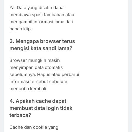
Ya. Data yang disalin dapat
membawa spasi tambahan atau
mengambil informasi lama dari
papan klip.
3. Mengapa browser terus
mengisi kata sandi lama?
Browser mungkin masih
menyimpan data otomatis
sebelumnya. Hapus atau perbarui
informasi tersebut sebelum
mencoba kembali.
4. Apakah cache dapat
membuat data login tidak
terbaca?
Cache dan cookie yang