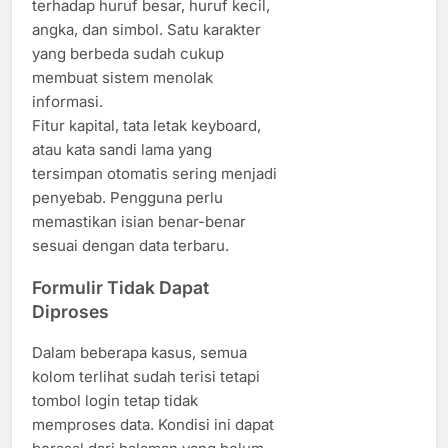
terhadap huruf besar, huruf kecil,
angka, dan simbol. Satu karakter
yang berbeda sudah cukup
membuat sistem menolak
informasi.
Fitur kapital, tata letak keyboard,
atau kata sandi lama yang
tersimpan otomatis sering menjadi
penyebab. Pengguna perlu
memastikan isian benar-benar
sesuai dengan data terbaru.
Formulir Tidak Dapat
Diproses
Dalam beberapa kasus, semua
kolom terlihat sudah terisi tetapi
tombol login tetap tidak
memproses data. Kondisi ini dapat