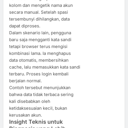
kolom dan mengetik nama akun
secara manual. Setelah spasi
tersembunyi dihilangkan, data
dapat diproses.
Dalam skenario lain, pengguna
baru saja mengganti kata sandi
tetapi browser terus mengisi
kombinasi lama. Ia menghapus
data otomatis, membersihkan
cache, lalu memasukkan kata sandi
terbaru. Proses login kembali
berjalan normal.
Contoh tersebut menunjukkan
bahwa data tidak terbaca sering
kali disebabkan oleh
ketidaksesuaian kecil, bukan
kerusakan akun.
Insight Teknis untuk