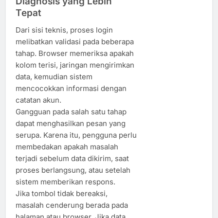
Diagnosis yang Lebih
Tepat
Dari sisi teknis, proses login
melibatkan validasi pada beberapa
tahap. Browser memeriksa apakah
kolom terisi, jaringan mengirimkan
data, kemudian sistem
mencocokkan informasi dengan
catatan akun.
Gangguan pada salah satu tahap
dapat menghasilkan pesan yang
serupa. Karena itu, pengguna perlu
membedakan apakah masalah
terjadi sebelum data dikirim, saat
proses berlangsung, atau setelah
sistem memberikan respons.
Jika tombol tidak bereaksi,
masalah cenderung berada pada
halaman atau browser. Jika data