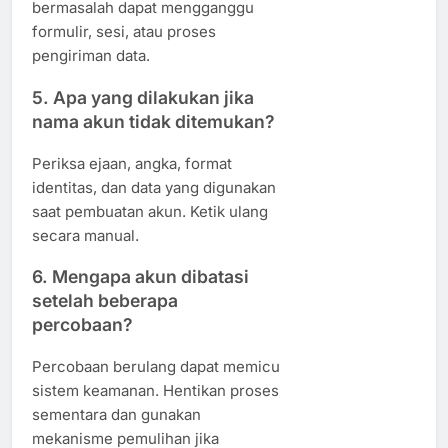
bermasalah dapat mengganggu
formulir, sesi, atau proses
pengiriman data.
5. Apa yang dilakukan jika
nama akun tidak ditemukan?
Periksa ejaan, angka, format
identitas, dan data yang digunakan
saat pembuatan akun. Ketik ulang
secara manual.
6. Mengapa akun dibatasi
setelah beberapa
percobaan?
Percobaan berulang dapat memicu
sistem keamanan. Hentikan proses
sementara dan gunakan
mekanisme pemulihan jika