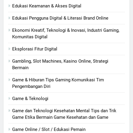
Edukasi Keamanan & Akses Digital
Edukasi Pengguna Digital & Literasi Brand Online
Ekonomi Kreatif, Teknologi & Inovasi, Industri Gaming,
Komunitas Digital
Eksplorasi Fitur Digital
Gambling, Slot Machines, Kasino Online, Strategi
Bermain
Game & Hiburan Tips Gaming Komunikasi Tim
Pengembangan Diri
Game & Teknologi
Game dan Teknologi Kesehatan Mental Tips dan Trik
Game Etika Bermain Game Kesehatan dan Game
Game Online / Slot / Edukasi Pemain