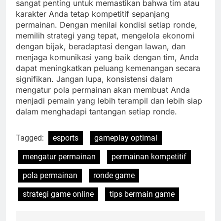
sangat penting untuk memastikan bahwa tim atau
karakter Anda tetap kompetitif sepanjang
permainan. Dengan menilai kondisi setiap ronde,
memilih strategi yang tepat, mengelola ekonomi
dengan bijak, beradaptasi dengan lawan, dan
menjaga komunikasi yang baik dengan tim, Anda
dapat meningkatkan peluang kemenangan secara
signifikan. Jangan lupa, konsistensi dalam
mengatur pola permainan akan membuat Anda
menjadi pemain yang lebih terampil dan lebih siap
dalam menghadapi tantangan setiap ronde.
Tagged:
esports
gameplay optimal
mengatur permainan
permainan kompetitif
pola permainan
ronde game
strategi game online
tips bermain game