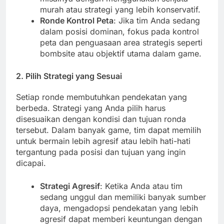
murah atau strategi yang lebih konservatif.
Ronde Kontrol Peta
: Jika tim Anda sedang
dalam posisi dominan, fokus pada kontrol
peta dan penguasaan area strategis seperti
bombsite atau objektif utama dalam game.
2.
Pilih Strategi yang Sesuai
Setiap ronde membutuhkan pendekatan yang
berbeda. Strategi yang Anda pilih harus
disesuaikan dengan kondisi dan tujuan ronda
tersebut. Dalam banyak game, tim dapat memilih
untuk bermain lebih agresif atau lebih hati-hati
tergantung pada posisi dan tujuan yang ingin
dicapai.
Strategi Agresif
: Ketika Anda atau tim
sedang unggul dan memiliki banyak sumber
daya, mengadopsi pendekatan yang lebih
agresif dapat memberi keuntungan dengan