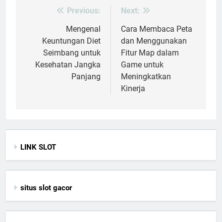
Previous:
Next:
Post
navigation
Mengenal
Cara Membaca Peta
Keuntungan Diet
dan Menggunakan
Seimbang untuk
Fitur Map dalam
Kesehatan Jangka
Game untuk
Panjang
Meningkatkan
Kinerja
LINK SLOT
situs slot gacor