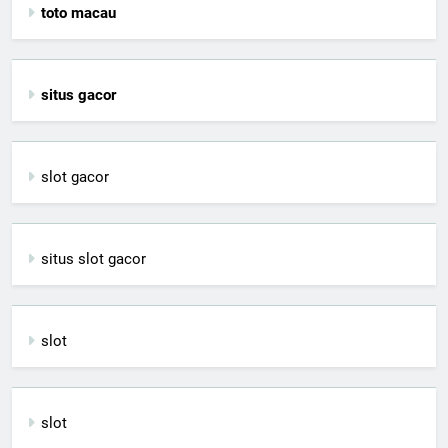
toto macau
situs gacor
slot gacor
situs slot gacor
slot
slot