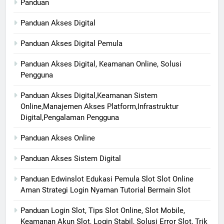
Panduan
Panduan Akses Digital
Panduan Akses Digital Pemula
Panduan Akses Digital, Keamanan Online, Solusi
Pengguna
Panduan Akses Digital,Keamanan Sistem
Online,Manajemen Akses Platform,Infrastruktur
Digital,Pengalaman Pengguna
Panduan Akses Online
Panduan Akses Sistem Digital
Panduan Edwinslot Edukasi Pemula Slot Slot Online
Aman Strategi Login Nyaman Tutorial Bermain Slot
Panduan Login Slot, Tips Slot Online, Slot Mobile,
Keamanan Akun Slot, Login Stabil, Solusi Error Slot, Trik