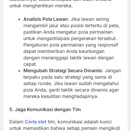
untuk menghentikan mereka.
Analisis Pola Lawan
: Jika lawan sering
mengambil jalur atau posisi tertentu di peta,
pastikan Anda mengatur pola permainan
untuk mengantisipasi pergerakan tersebut.
Pengaturan pola permainan yang responsif
dapat memberikan Anda keuntungan
dengan menanggapi taktik lawan dengan
cepat.
Mengubah Strategi Secara Dinamis
: Jangan
terpaku pada satu strategi yang sama di
setiap ronde. Jika lawan sudah mengetahui
pola Anda, ganti taktik secara dinamis agar
mereka kesulitan menghadapinya.
5.
Jaga Komunikasi dengan Tim
Dalam
Corla slot
tim, komunikasi adalah kunci
untuk memastikan bahwa setiap pemain mengikuti