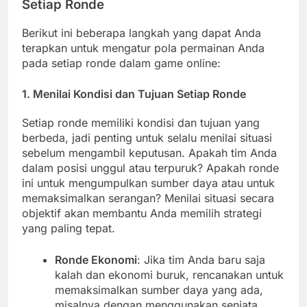
Setiap Ronde
Berikut ini beberapa langkah yang dapat Anda
terapkan untuk mengatur pola permainan Anda
pada setiap ronde dalam game online:
1.
Menilai Kondisi dan Tujuan Setiap Ronde
Setiap ronde memiliki kondisi dan tujuan yang
berbeda, jadi penting untuk selalu menilai situasi
sebelum mengambil keputusan. Apakah tim Anda
dalam posisi unggul atau terpuruk? Apakah ronde
ini untuk mengumpulkan sumber daya atau untuk
memaksimalkan serangan? Menilai situasi secara
objektif akan membantu Anda memilih strategi
yang paling tepat.
Ronde Ekonomi
: Jika tim Anda baru saja
kalah dan ekonomi buruk, rencanakan untuk
memaksimalkan sumber daya yang ada,
misalnya dengan menggunakan senjata