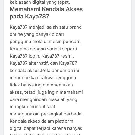
kebiasaan digital yang tepat.
Memahami Kendala Akses
pada Kaya787
Kaya787 menjadi salah satu brand
online yang banyak dicari
pengguna melalui mesin pencari,
terutama dengan variasi seperti
Kaya787 login, Kaya787 resmi,
Kaya787 alternatif, dan Kaya787
kendala akses.Pola pencarian ini
menunjukkan bahwa pengguna
tidak hanya ingin menemukan
akses, tetapi juga ingin memahami
cara menghindari masalah yang
mungkin muncul saat
menggunakan perangkat berbeda.
Kendala akses dalam platform
digital dapat terjadi karena banyak