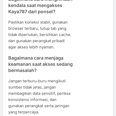
kendala saat mengakses
Kaya787 dari ponsel?
Pastikan koneksi stabil, gunakan
browser terbaru, tutup tab yang
tidak diperlukan, bersihkan cache,
dan gunakan perangkat pribadi
agar akses lebih nyaman.
Bagaimana cara menjaga
keamanan saat akses sedang
bermasalah?
Jangan terburu-buru mengikuti
sumber tidak jelas, jangan
membagikan data sensitif, periksa
konsistensi informasi, dan
gunakan perangkat serta jaringan
yang terpercaya.