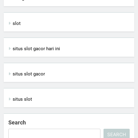
slot
situs slot gacor hari ini
situs slot gacor
situs slot
Search
SEARCH