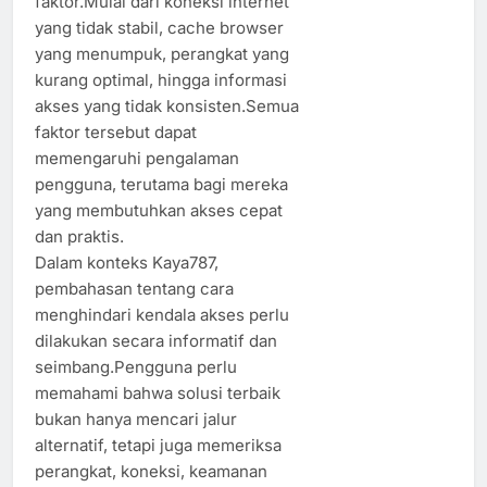
faktor.Mulai dari koneksi internet
yang tidak stabil, cache browser
yang menumpuk, perangkat yang
kurang optimal, hingga informasi
akses yang tidak konsisten.Semua
faktor tersebut dapat
memengaruhi pengalaman
pengguna, terutama bagi mereka
yang membutuhkan akses cepat
dan praktis.
Dalam konteks Kaya787,
pembahasan tentang cara
menghindari kendala akses perlu
dilakukan secara informatif dan
seimbang.Pengguna perlu
memahami bahwa solusi terbaik
bukan hanya mencari jalur
alternatif, tetapi juga memeriksa
perangkat, koneksi, keamanan