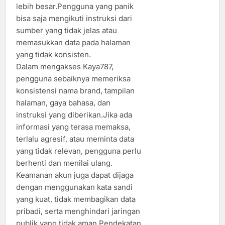
lebih besar.Pengguna yang panik
bisa saja mengikuti instruksi dari
sumber yang tidak jelas atau
memasukkan data pada halaman
yang tidak konsisten.
Dalam mengakses Kaya787,
pengguna sebaiknya memeriksa
konsistensi nama brand, tampilan
halaman, gaya bahasa, dan
instruksi yang diberikan.Jika ada
informasi yang terasa memaksa,
terlalu agresif, atau meminta data
yang tidak relevan, pengguna perlu
berhenti dan menilai ulang.
Keamanan akun juga dapat dijaga
dengan menggunakan kata sandi
yang kuat, tidak membagikan data
pribadi, serta menghindari jaringan
publik yang tidak aman.Pendekatan