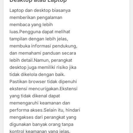
Laptop dan desktop biasanya
memberikan pengalaman
membaca yang lebih
luas.Pengguna dapat melihat
tampilan dengan lebih jelas,
membuka informasi pendukung,
dan memahami panduan secara
lebih detail.Namun, perangkat
desktop juga memiliki risiko jika
tidak dikelola dengan baik.
Pastikan browser tidak dipenuhi
ekstensi mencurigakan.Ekstensi
yang tidak dikenal dapat
memengaruhi keamanan dan
performa akses.Selain itu, hindari
mengakses dari perangkat yang
digunakan banyak orang tanpa
kontrol keamanan yang jelas.