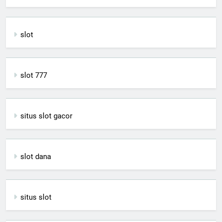
slot
slot 777
situs slot gacor
slot dana
situs slot