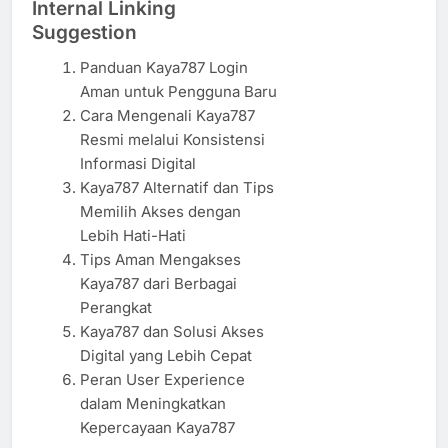
Internal Linking
Suggestion
Panduan Kaya787 Login
Aman untuk Pengguna Baru
Cara Mengenali Kaya787
Resmi melalui Konsistensi
Informasi Digital
Kaya787 Alternatif dan Tips
Memilih Akses dengan
Lebih Hati-Hati
Tips Aman Mengakses
Kaya787 dari Berbagai
Perangkat
Kaya787 dan Solusi Akses
Digital yang Lebih Cepat
Peran User Experience
dalam Meningkatkan
Kepercayaan Kaya787