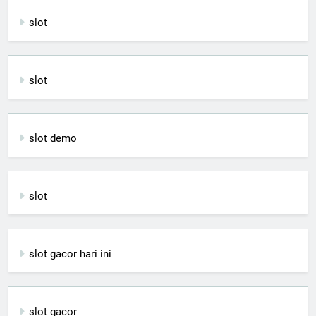
slot
slot
slot demo
slot
slot gacor hari ini
slot gacor