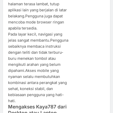
halaman terasa lambat, tutup
aplikasi lain yang berjalan di latar
belakang.Pengguna juga dapat
mencoba mode browser ringan
apabila tersedia.
Pada layar kecil, navigasi yang
jelas sangat membantu.Pengguna
sebaiknya membaca instruksi
dengan teliti dan tidak terburu-
buru menekan tombol atau
mengikuti arahan yang belum
dipahami.Akses mobile yang
nyaman selalu membutuhkan
kombinasi antara perangkat yang
sehat, koneksi stabil, dan
kebiasaan pengguna yang hati-
hati.
Mengakses Kaya787 dari
Desktop atau Laptop