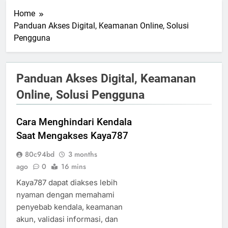
Home
Panduan Akses Digital, Keamanan Online, Solusi
Pengguna
Panduan Akses Digital, Keamanan
Online, Solusi Pengguna
Cara Menghindari Kendala
Saat Mengakses Kaya787
80c94bd
3 months
ago
0
16 mins
Kaya787 dapat diakses lebih
nyaman dengan memahami
penyebab kendala, keamanan
akun, validasi informasi, dan