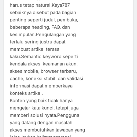
harus tetap natural.Kaya787
sebaiknya disebut pada bagian
penting seperti judul, pembuka,
beberapa heading, FAQ, dan
kesimpulan.Pengulangan yang
terlalu sering justru dapat
membuat artikel terasa
kaku.Semantic keyword seperti
kendala akses, keamanan akun,
akses mobile, browser terbaru,
cache, koneksi stabil, dan validasi
informasi dapat memperkaya
konteks artikel.
Konten yang baik tidak hanya
mengejar kata kunci, tetapi juga
memberi solusi nyata.Pengguna
yang datang dengan masalah
akses membutuhkan jawaban yang