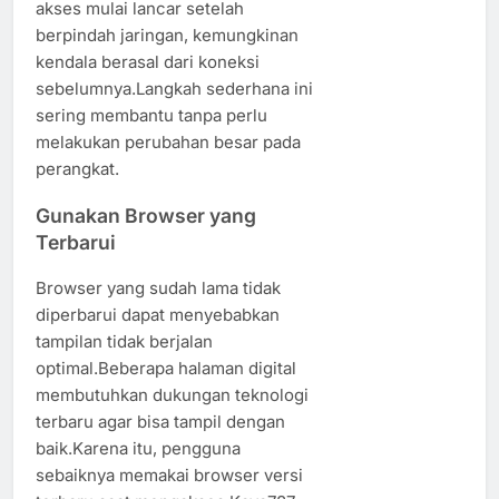
akses mulai lancar setelah
berpindah jaringan, kemungkinan
kendala berasal dari koneksi
sebelumnya.Langkah sederhana ini
sering membantu tanpa perlu
melakukan perubahan besar pada
perangkat.
Gunakan Browser yang
Terbarui
Browser yang sudah lama tidak
diperbarui dapat menyebabkan
tampilan tidak berjalan
optimal.Beberapa halaman digital
membutuhkan dukungan teknologi
terbaru agar bisa tampil dengan
baik.Karena itu, pengguna
sebaiknya memakai browser versi