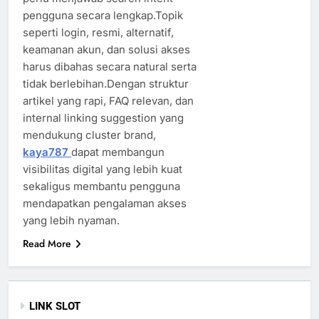
pengguna secara lengkap.Topik
seperti login, resmi, alternatif,
keamanan akun, dan solusi akses
harus dibahas secara natural serta
tidak berlebihan.Dengan struktur
artikel yang rapi, FAQ relevan, dan
internal linking suggestion yang
mendukung cluster brand,
kaya787
dapat membangun
visibilitas digital yang lebih kuat
sekaligus membantu pengguna
mendapatkan pengalaman akses
yang lebih nyaman.
Read More
LINK SLOT