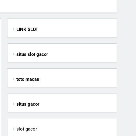
LINK SLOT
situs slot gacor
toto macau
situs gacor
slot gacor