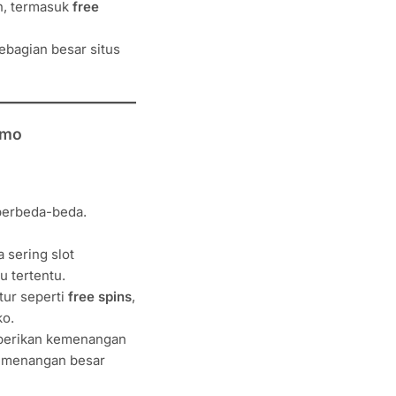
n, termasuk
free
sebagian besar situs
emo
 berbeda-beda.
 sering slot
 tertentu.
tur seperti
free spins
,
ko.
berikan kemenangan
 kemenangan besar