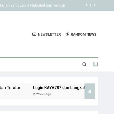
ian yang Lebih Fleksibel dan Teratur
 Mengatasi Halaman Tidak Merespons
nan sebelum Membuka KAYA787 Login
NEWSLETTER
RANDOM NEWS
Data Akun Tidak Terbaca dengan Benar
ian yang Lebih Fleksibel dan Teratur
k Untuk Efisiensi Produksi Anda.
 Mengatasi Halaman Tidak Merespons
nan sebelum Membuka KAYA787 Login
Login KAYA787 dan Langkah Mengatasi Halaman Tidak
2 Weeks Ago