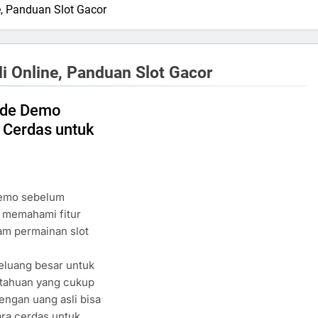
e, Panduan Slot Gacor
di Online, Panduan Slot Gacor
ode Demo
i Cerdas untuk
demo sebelum
, memahami fitur
am permainan slot
eluang besar untuk
etahuan yang cukup
dengan uang asli bisa
ara cerdas untuk