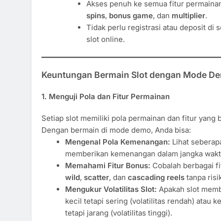
Akses penuh ke semua fitur permaina
spins
,
bonus game
, dan
multiplier
.
Tidak perlu registrasi atau deposit di 
slot online.
Keuntungan Bermain Slot dengan Mode D
1. Menguji Pola dan Fitur Permainan
Setiap slot memiliki pola permainan dan fitur yang
Dengan bermain di mode demo, Anda bisa:
Mengenal Pola Kemenangan:
Lihat seberapa
memberikan kemenangan dalam jangka waktu
Memahami Fitur Bonus:
Cobalah berbagai fi
wild
,
scatter
, dan
cascading reels
tanpa risi
Mengukur Volatilitas Slot:
Apakah slot mem
kecil tetapi sering (volatilitas rendah) atau
tetapi jarang (volatilitas tinggi).