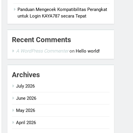
Panduan Mengecek Kompatibilitas Perangkat
untuk Login KAYA787 secara Tepat
Recent Comments
A WordPress Commenter
on
Hello world!
Archives
July 2026
June 2026
May 2026
April 2026