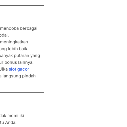
 mencoba berbagai
odal.
 meningkatkan
ng lebih baik.
banyak putaran yang
ur bonus lainnya.
Jika
slot gacor
a langsung pindah
dak memiliki
tu Anda: