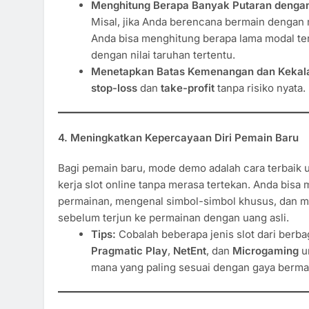
Menghitung Berapa Banyak Putaran dengan
Misal, jika Anda berencana bermain dengan
Anda bisa menghitung berapa lama modal ter
dengan nilai taruhan tertentu.
Menetapkan Batas Kemenangan dan Kekal
stop-loss
dan
take-profit
tanpa risiko nyata.
4. Meningkatkan Kepercayaan Diri Pemain Baru
Bagi pemain baru, mode demo adalah cara terbaik
kerja slot online tanpa merasa tertekan. Anda bisa 
permainan, mengenal simbol-simbol khusus, dan m
sebelum terjun ke permainan dengan uang asli.
Tips:
Cobalah beberapa jenis slot dari berbag
Pragmatic Play
,
NetEnt
, dan
Microgaming
u
mana yang paling sesuai dengan gaya berma