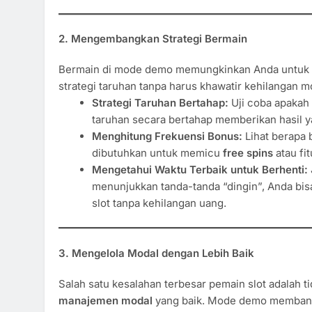
2. Mengembangkan Strategi Bermain
Bermain di mode demo memungkinkan Anda untuk
strategi taruhan tanpa harus khawatir kehilangan m
Strategi Taruhan Bertahap:
Uji coba apakah
taruhan secara bertahap memberikan hasil ya
Menghitung Frekuensi Bonus:
Lihat berapa 
dibutuhkan untuk memicu
free spins
atau fit
Mengetahui Waktu Terbaik untuk Berhenti:
menunjukkan tanda-tanda “dingin”, Anda bis
slot tanpa kehilangan uang.
3. Mengelola Modal dengan Lebih Baik
Salah satu kesalahan terbesar pemain slot adalah ti
manajemen modal
yang baik. Mode demo memban