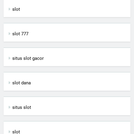
slot
slot 777
situs slot gacor
slot dana
situs slot
slot