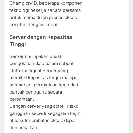
Champion4D, beberapa komponen
teknologi bekerja secara bersama
untuk memastikan proses akses
berjalan dengan lancar.
Server dengan Kapasitas
Tinggi
Server merupakan pusat
pengolahan data dalam sebuah
platform digital.Server yang
memiliki kapasitas tinggi mampu
menangani permintaan login dari
banyak pengguna secara
bersamaan.
Dengan server yang stabil, risiko
gangguan seperti kegagalan login
atau keterlambatan akses dapat
diminimalkan.