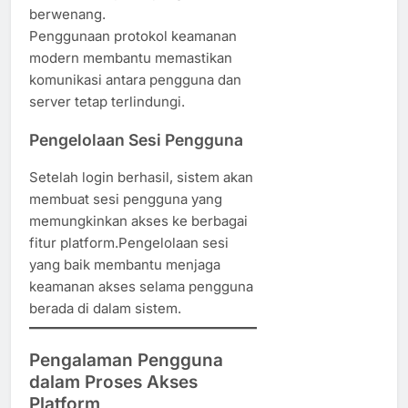
berwenang.
Penggunaan protokol keamanan
modern membantu memastikan
komunikasi antara pengguna dan
server tetap terlindungi.
Pengelolaan Sesi Pengguna
Setelah login berhasil, sistem akan
membuat sesi pengguna yang
memungkinkan akses ke berbagai
fitur platform.Pengelolaan sesi
yang baik membantu menjaga
keamanan akses selama pengguna
berada di dalam sistem.
Pengalaman Pengguna
dalam Proses Akses
Platform