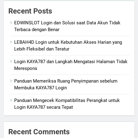
Recent Posts
EDWINSLOT Login dan Solusi saat Data Akun Tidak
Terbaca dengan Benar
LEBAH4D Login untuk Kebutuhan Akses Harian yang
Lebih Fleksibel dan Teratur
Login KAYA787 dan Langkah Mengatasi Halaman Tidak
Merespons
Panduan Memeriksa Ruang Penyimpanan sebelum
Membuka KAYA787 Login
Panduan Mengecek Kompatibilitas Perangkat untuk
Login KAYA787 secara Tepat
Recent Comments