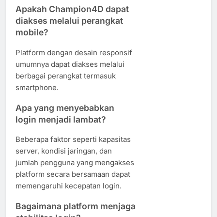
Apakah Champion4D dapat
diakses melalui perangkat
mobile?
Platform dengan desain responsif
umumnya dapat diakses melalui
berbagai perangkat termasuk
smartphone.
Apa yang menyebabkan
login menjadi lambat?
Beberapa faktor seperti kapasitas
server, kondisi jaringan, dan
jumlah pengguna yang mengakses
platform secara bersamaan dapat
memengaruhi kecepatan login.
Bagaimana platform menjaga