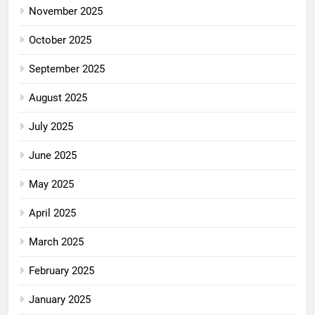
November 2025
October 2025
September 2025
August 2025
July 2025
June 2025
May 2025
April 2025
March 2025
February 2025
January 2025