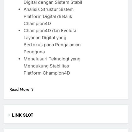
Digital dengan Sistem Stabil
Analisis Struktur Sistem
Platform Digital di Balik
Champion4D
Champion4D dan Evolusi
Layanan Digital yang
Berfokus pada Pengalaman
Pengguna
Menelusuri Teknologi yang
Mendukung Stabilitas
Platform Champion4D
Read More
LINK SLOT