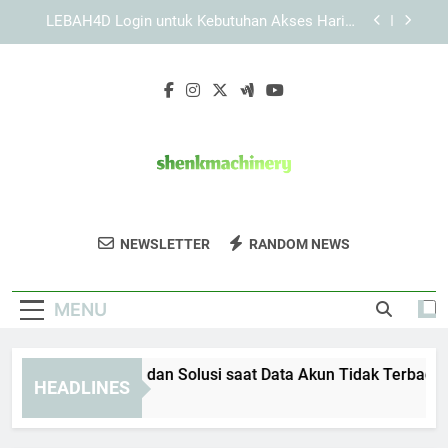
Skip
Login KAYA787 dan Langkah Mengatasi Halaman
to
Tidak Merespons
content
Panduan Memeriksa Ruang Penyimpanan
sebelum Membuka KAYA787 Login
EDWINSLOT Login dan Solusi saat Data Akun
Tidak Terbaca dengan Benar
LEBAH4D Login untuk Kebutuhan Akses Harian
yang Lebih Fleksibel dan Teratur
Login KAYA787 dan Langkah Mengatasi Halaman
Tidak Merespons
Shenk Machinery
Dapatkan Mesin Industri Berkualitas Dari
Panduan Memeriksa Ruang Penyimpanan
NEWSLETTER
RANDOM NEWS
sebelum Membuka KAYA787 Login
Shenk Machinery. Pilihan Terbaik Untuk
Efisiensi Produksi Anda.
MENU
DWINSLOT Login dan Solusi saat Data Akun Tidak Terbaca de
HEADLINES
 Weeks Ago