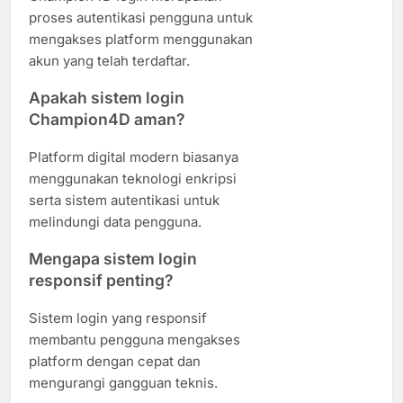
proses autentikasi pengguna untuk
mengakses platform menggunakan
akun yang telah terdaftar.
Apakah sistem login
Champion4D aman?
Platform digital modern biasanya
menggunakan teknologi enkripsi
serta sistem autentikasi untuk
melindungi data pengguna.
Mengapa sistem login
responsif penting?
Sistem login yang responsif
membantu pengguna mengakses
platform dengan cepat dan
mengurangi gangguan teknis.