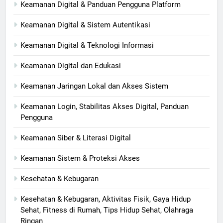
Keamanan Digital & Panduan Pengguna Platform
Keamanan Digital & Sistem Autentikasi
Keamanan Digital & Teknologi Informasi
Keamanan Digital dan Edukasi
Keamanan Jaringan Lokal dan Akses Sistem
Keamanan Login, Stabilitas Akses Digital, Panduan
Pengguna
Keamanan Siber & Literasi Digital
Keamanan Sistem & Proteksi Akses
Kesehatan & Kebugaran
Kesehatan & Kebugaran, Aktivitas Fisik, Gaya Hidup
Sehat, Fitness di Rumah, Tips Hidup Sehat, Olahraga
Ringan