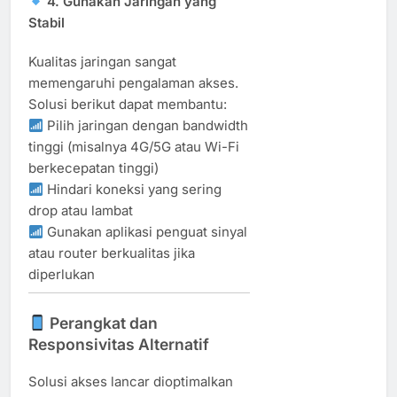
4. Gunakan Jaringan yang
Stabil
Kualitas jaringan sangat
memengaruhi pengalaman akses.
Solusi berikut dapat membantu:
Pilih jaringan dengan bandwidth
tinggi (misalnya 4G/5G atau Wi-Fi
berkecepatan tinggi)
Hindari koneksi yang sering
drop atau lambat
Gunakan aplikasi penguat sinyal
atau router berkualitas jika
diperlukan
Perangkat dan
Responsivitas Alternatif
Solusi akses lancar dioptimalkan