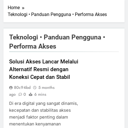
Home
Teknologi • Panduan Pengguna • Performa Akses
Teknologi • Panduan Pengguna •
Performa Akses
Solusi Akses Lancar Melalui
Alternatif Resmi dengan
Koneksi Cepat dan Stabil
80c94bd
5 months
ago
0
6 mins
Di era digital yang sangat dinamis,
kecepatan dan stabilitas akses
menjadi faktor penting dalam
menentukan kenyamanan