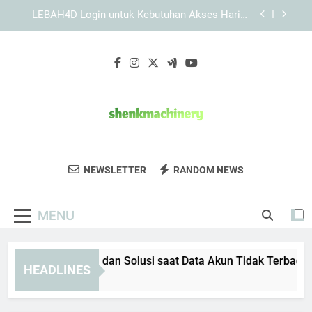
Skip
Login KAYA787 dan Langkah Mengatasi Halaman
to
Tidak Merespons
content
Panduan Memeriksa Ruang Penyimpanan
sebelum Membuka KAYA787 Login
EDWINSLOT Login dan Solusi saat Data Akun
Tidak Terbaca dengan Benar
LEBAH4D Login untuk Kebutuhan Akses Harian
yang Lebih Fleksibel dan Teratur
Login KAYA787 dan Langkah Mengatasi Halaman
Tidak Merespons
Shenk Machinery
Dapatkan Mesin Industri Berkualitas Dari
Panduan Memeriksa Ruang Penyimpanan
NEWSLETTER
RANDOM NEWS
sebelum Membuka KAYA787 Login
Shenk Machinery. Pilihan Terbaik Untuk
Efisiensi Produksi Anda.
MENU
WINSLOT Login dan Solusi saat Data Akun Tidak Terbaca den
HEADLINES
Weeks Ago