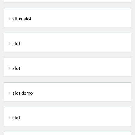
situs slot
slot
slot
slot demo
slot