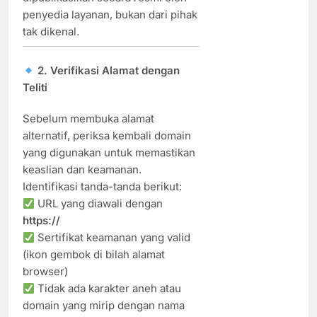
penyedia layanan, bukan dari pihak
tak dikenal.
2. Verifikasi Alamat dengan
Teliti
Sebelum membuka alamat
alternatif, periksa kembali domain
yang digunakan untuk memastikan
keaslian dan keamanan.
Identifikasi tanda-tanda berikut:
URL yang diawali dengan
https://
Sertifikat keamanan yang valid
(ikon gembok di bilah alamat
browser)
Tidak ada karakter aneh atau
domain yang mirip dengan nama