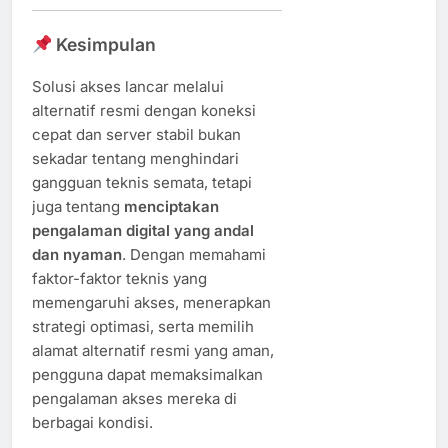
Kesimpulan
Solusi akses lancar melalui
alternatif resmi dengan koneksi
cepat dan server stabil bukan
sekadar tentang menghindari
gangguan teknis semata, tetapi
juga tentang
menciptakan
pengalaman digital yang andal
dan nyaman
. Dengan memahami
faktor-faktor teknis yang
memengaruhi akses, menerapkan
strategi optimasi, serta memilih
alamat alternatif resmi yang aman,
pengguna dapat memaksimalkan
pengalaman akses mereka di
berbagai kondisi.