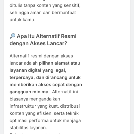
ditulis tanpa konten yang sensitif,
sehingga aman dan bermanfaat
untuk kamu.
Apa Itu Alternatif Resmi
dengan Akses Lancar?
Alternatif resmi dengan akses
lancar adalah
pilihan alamat atau
layanan digital yang legal,
terpercaya, dan dirancang untuk
memberikan akses cepat dengan
gangguan minimal
. Alternatif ini
biasanya mengandalkan
infrastruktur yang kuat, distribusi
konten yang efisien, serta teknik
optimasi performa untuk menjaga
stabilitas layanan.