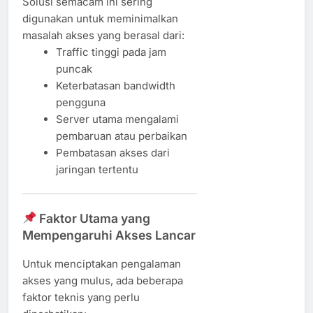
Solusi semacam ini sering
digunakan untuk meminimalkan
masalah akses yang berasal dari:
Traffic tinggi pada jam
puncak
Keterbatasan bandwidth
pengguna
Server utama mengalami
pembaruan atau perbaikan
Pembatasan akses dari
jaringan tertentu
Faktor Utama yang
Mempengaruhi Akses Lancar
Untuk menciptakan pengalaman
akses yang mulus, ada beberapa
faktor teknis yang perlu