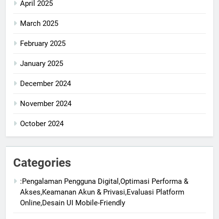
April 2025
March 2025
February 2025
January 2025
December 2024
November 2024
October 2024
Categories
:Pengalaman Pengguna Digital,Optimasi Performa &
Akses,Keamanan Akun & Privasi,Evaluasi Platform
Online,Desain UI Mobile-Friendly