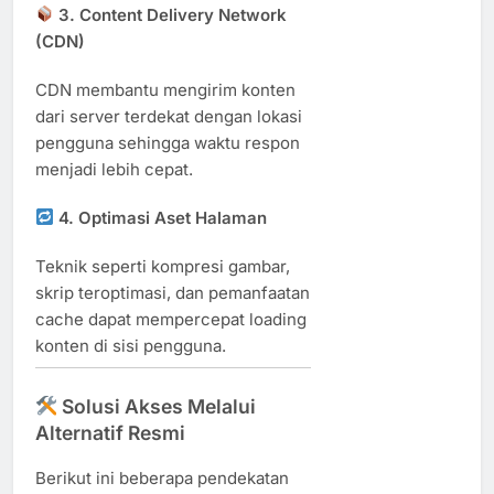
3. Content Delivery Network
(CDN)
CDN membantu mengirim konten
dari server terdekat dengan lokasi
pengguna sehingga waktu respon
menjadi lebih cepat.
4. Optimasi Aset Halaman
Teknik seperti kompresi gambar,
skrip teroptimasi, dan pemanfaatan
cache dapat mempercepat loading
konten di sisi pengguna.
Solusi Akses Melalui
Alternatif Resmi
Berikut ini beberapa pendekatan