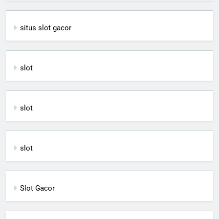
situs slot gacor
slot
slot
slot
Slot Gacor