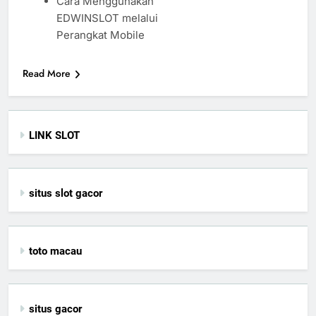
Cara Menggunakan
EDWINSLOT melalui
Perangkat Mobile
Read More
LINK SLOT
situs slot gacor
toto macau
situs gacor