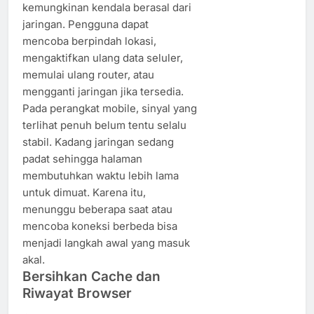
kemungkinan kendala berasal dari
jaringan. Pengguna dapat
mencoba berpindah lokasi,
mengaktifkan ulang data seluler,
memulai ulang router, atau
mengganti jaringan jika tersedia.
Pada perangkat mobile, sinyal yang
terlihat penuh belum tentu selalu
stabil. Kadang jaringan sedang
padat sehingga halaman
membutuhkan waktu lebih lama
untuk dimuat. Karena itu,
menunggu beberapa saat atau
mencoba koneksi berbeda bisa
menjadi langkah awal yang masuk
akal.
Bersihkan Cache dan
Riwayat Browser