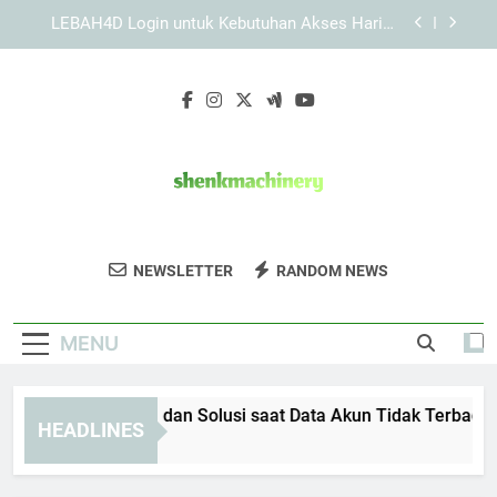
Skip
Login KAYA787 dan Langkah Mengatasi Halaman
to
Tidak Merespons
content
Panduan Memeriksa Ruang Penyimpanan
sebelum Membuka KAYA787 Login
EDWINSLOT Login dan Solusi saat Data Akun
Tidak Terbaca dengan Benar
LEBAH4D Login untuk Kebutuhan Akses Harian
yang Lebih Fleksibel dan Teratur
Login KAYA787 dan Langkah Mengatasi Halaman
Tidak Merespons
Shenk Machinery
Dapatkan Mesin Industri Berkualitas Dari
Panduan Memeriksa Ruang Penyimpanan
NEWSLETTER
RANDOM NEWS
sebelum Membuka KAYA787 Login
Shenk Machinery. Pilihan Terbaik Untuk
Efisiensi Produksi Anda.
MENU
WINSLOT Login dan Solusi saat Data Akun Tidak Terbaca den
HEADLINES
Weeks Ago