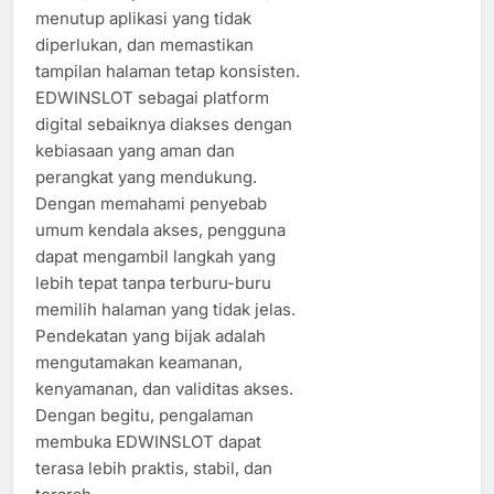
menutup aplikasi yang tidak
diperlukan, dan memastikan
tampilan halaman tetap konsisten.
EDWINSLOT sebagai platform
digital sebaiknya diakses dengan
kebiasaan yang aman dan
perangkat yang mendukung.
Dengan memahami penyebab
umum kendala akses, pengguna
dapat mengambil langkah yang
lebih tepat tanpa terburu-buru
memilih halaman yang tidak jelas.
Pendekatan yang bijak adalah
mengutamakan keamanan,
kenyamanan, dan validitas akses.
Dengan begitu, pengalaman
membuka EDWINSLOT dapat
terasa lebih praktis, stabil, dan