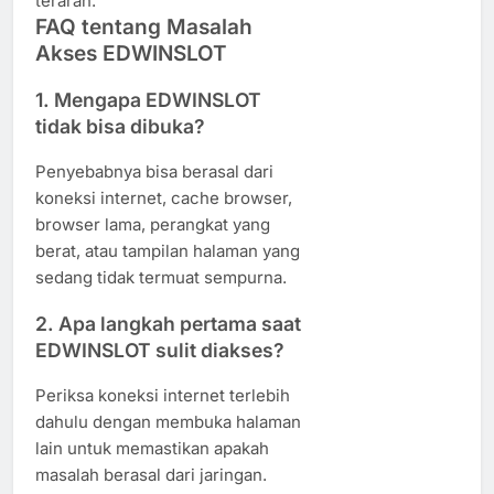
terarah.
FAQ tentang Masalah
Akses EDWINSLOT
1. Mengapa EDWINSLOT
tidak bisa dibuka?
Penyebabnya bisa berasal dari
koneksi internet, cache browser,
browser lama, perangkat yang
berat, atau tampilan halaman yang
sedang tidak termuat sempurna.
2. Apa langkah pertama saat
EDWINSLOT sulit diakses?
Periksa koneksi internet terlebih
dahulu dengan membuka halaman
lain untuk memastikan apakah
masalah berasal dari jaringan.