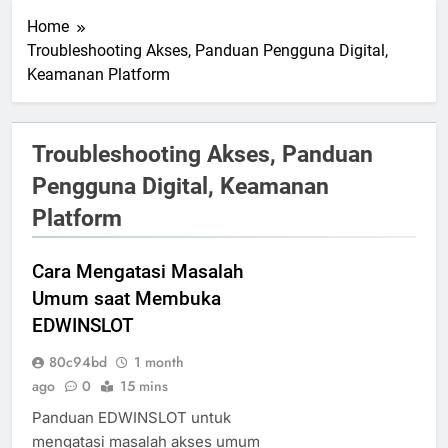
Home
Troubleshooting Akses, Panduan Pengguna Digital,
Keamanan Platform
Troubleshooting Akses, Panduan
Pengguna Digital, Keamanan
Platform
Cara Mengatasi Masalah
Umum saat Membuka
EDWINSLOT
80c94bd
1 month
ago
0
15 mins
Panduan EDWINSLOT untuk
mengatasi masalah akses umum