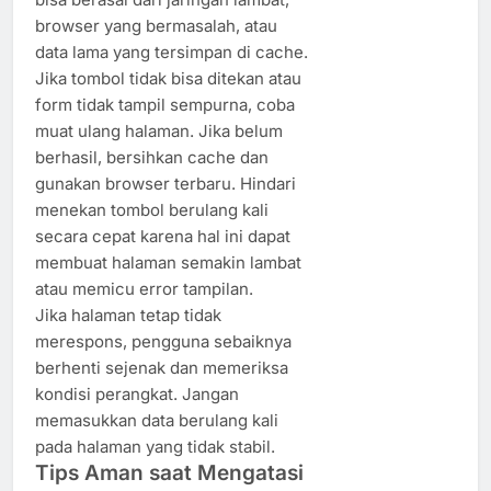
browser yang bermasalah, atau
data lama yang tersimpan di cache.
Jika tombol tidak bisa ditekan atau
form tidak tampil sempurna, coba
muat ulang halaman. Jika belum
berhasil, bersihkan cache dan
gunakan browser terbaru. Hindari
menekan tombol berulang kali
secara cepat karena hal ini dapat
membuat halaman semakin lambat
atau memicu error tampilan.
Jika halaman tetap tidak
merespons, pengguna sebaiknya
berhenti sejenak dan memeriksa
kondisi perangkat. Jangan
memasukkan data berulang kali
pada halaman yang tidak stabil.
Tips Aman saat Mengatasi