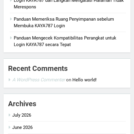
Login KAYA787 dan Langkah Mengatasi Halaman Tidak
Merespons
Panduan Memeriksa Ruang Penyimpanan sebelum
Membuka KAYA787 Login
Panduan Mengecek Kompatibilitas Perangkat untuk
Login KAYA787 secara Tepat
Recent Comments
A WordPress Commenter
on
Hello world!
Archives
July 2026
June 2026