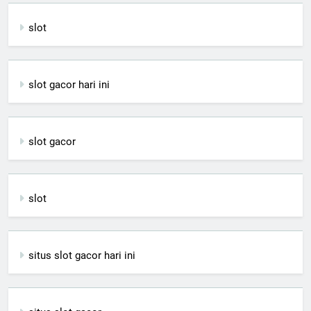
slot
slot gacor hari ini
slot gacor
slot
situs slot gacor hari ini