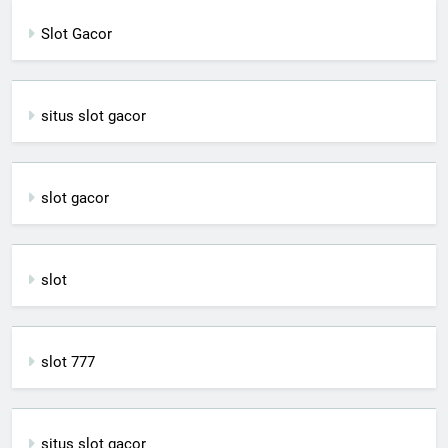
Slot Gacor
situs slot gacor
slot gacor
slot
slot 777
situs slot gacor