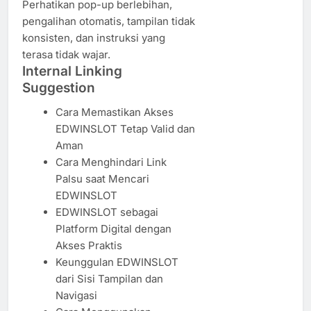
Perhatikan pop-up berlebihan,
pengalihan otomatis, tampilan tidak
konsisten, dan instruksi yang
terasa tidak wajar.
Internal Linking
Suggestion
Cara Memastikan Akses
EDWINSLOT Tetap Valid dan
Aman
Cara Menghindari Link
Palsu saat Mencari
EDWINSLOT
EDWINSLOT sebagai
Platform Digital dengan
Akses Praktis
Keunggulan EDWINSLOT
dari Sisi Tampilan dan
Navigasi