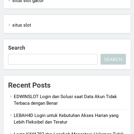
situs slot gacor
situs slot
Search
SEARCH
Recent Posts
EDWINSLOT Login dan Solusi saat Data Akun Tidak
Terbaca dengan Benar
LEBAH4D Login untuk Kebutuhan Akses Harian yang
Lebih Fleksibel dan Teratur