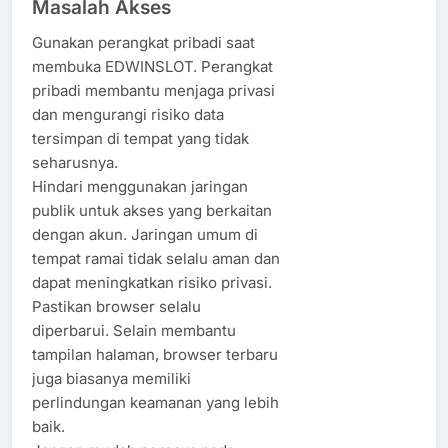
Masalah Akses
Gunakan perangkat pribadi saat
membuka EDWINSLOT. Perangkat
pribadi membantu menjaga privasi
dan mengurangi risiko data
tersimpan di tempat yang tidak
seharusnya.
Hindari menggunakan jaringan
publik untuk akses yang berkaitan
dengan akun. Jaringan umum di
tempat ramai tidak selalu aman dan
dapat meningkatkan risiko privasi.
Pastikan browser selalu
diperbarui. Selain membantu
tampilan halaman, browser terbaru
juga biasanya memiliki
perlindungan keamanan yang lebih
baik.