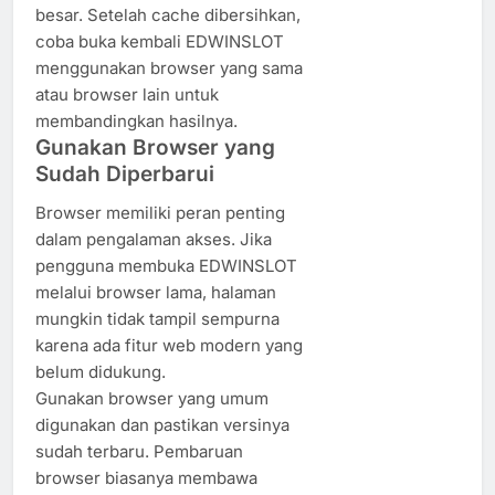
besar. Setelah cache dibersihkan,
coba buka kembali EDWINSLOT
menggunakan browser yang sama
atau browser lain untuk
membandingkan hasilnya.
Gunakan Browser yang
Sudah Diperbarui
Browser memiliki peran penting
dalam pengalaman akses. Jika
pengguna membuka EDWINSLOT
melalui browser lama, halaman
mungkin tidak tampil sempurna
karena ada fitur web modern yang
belum didukung.
Gunakan browser yang umum
digunakan dan pastikan versinya
sudah terbaru. Pembaruan
browser biasanya membawa