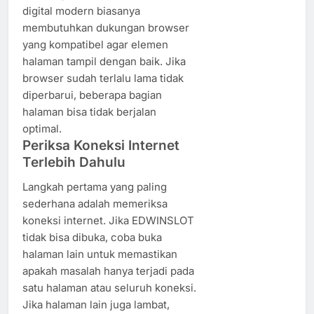
digital modern biasanya
membutuhkan dukungan browser
yang kompatibel agar elemen
halaman tampil dengan baik. Jika
browser sudah terlalu lama tidak
diperbarui, beberapa bagian
halaman bisa tidak berjalan
optimal.
Periksa Koneksi Internet
Terlebih Dahulu
Langkah pertama yang paling
sederhana adalah memeriksa
koneksi internet. Jika EDWINSLOT
tidak bisa dibuka, coba buka
halaman lain untuk memastikan
apakah masalah hanya terjadi pada
satu halaman atau seluruh koneksi.
Jika halaman lain juga lambat,