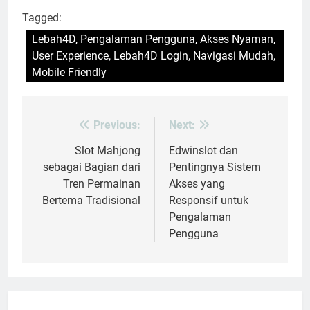
Tagged:
Lebah4D, Pengalaman Pengguna, Akses Nyaman,
User Experience, Lebah4D Login, Navigasi Mudah,
Mobile Friendly
Previous:
Next:
Post
navigation
Slot Mahjong
Edwinslot dan
sebagai Bagian dari
Pentingnya Sistem
Tren Permainan
Akses yang
Bertema Tradisional
Responsif untuk
Pengalaman
Pengguna