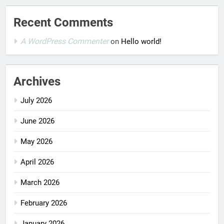
Recent Comments
A WordPress Commenter
on
Hello world!
Archives
July 2026
June 2026
May 2026
April 2026
March 2026
February 2026
January 2026