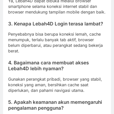
Ya, Lebah4D dapat dibuka melalui browser
smartphone selama koneksi internet stabil dan
browser mendukung tampilan mobile dengan baik.
3. Kenapa Lebah4D Login terasa lambat?
Penyebabnya bisa berupa koneksi lemah, cache
menumpuk, terlalu banyak tab aktif, browser
belum diperbarui, atau perangkat sedang bekerja
berat.
4. Bagaimana cara membuat akses
Lebah4D lebih nyaman?
Gunakan perangkat pribadi, browser yang stabil,
koneksi yang aman, bersihkan cache saat
diperlukan, dan pahami navigasi utama.
5. Apakah keamanan akun memengaruhi
pengalaman pengguna?