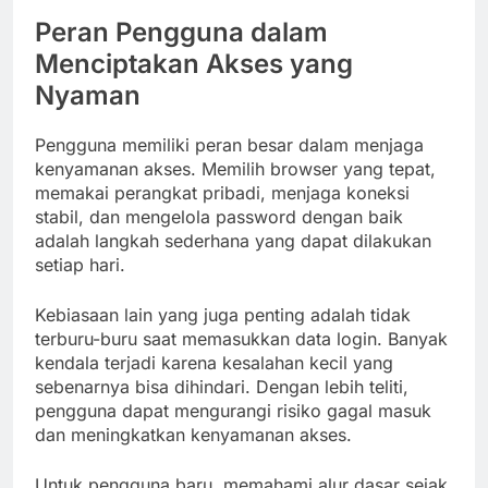
Peran Pengguna dalam
Menciptakan Akses yang
Nyaman
Pengguna memiliki peran besar dalam menjaga
kenyamanan akses. Memilih browser yang tepat,
memakai perangkat pribadi, menjaga koneksi
stabil, dan mengelola password dengan baik
adalah langkah sederhana yang dapat dilakukan
setiap hari.
Kebiasaan lain yang juga penting adalah tidak
terburu-buru saat memasukkan data login. Banyak
kendala terjadi karena kesalahan kecil yang
sebenarnya bisa dihindari. Dengan lebih teliti,
pengguna dapat mengurangi risiko gagal masuk
dan meningkatkan kenyamanan akses.
Untuk pengguna baru, memahami alur dasar sejak