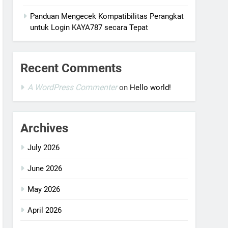
Panduan Mengecek Kompatibilitas Perangkat
untuk Login KAYA787 secara Tepat
Recent Comments
A WordPress Commenter
on
Hello world!
Archives
July 2026
June 2026
May 2026
April 2026