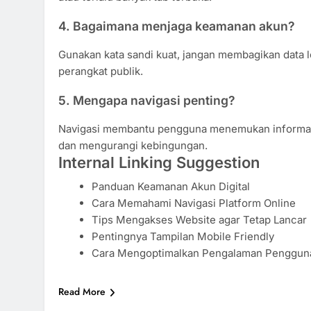
4. Bagaimana menjaga keamanan akun?
Gunakan kata sandi kuat, jangan membagikan data lo
perangkat publik.
5. Mengapa navigasi penting?
Navigasi membantu pengguna menemukan informas
dan mengurangi kebingungan.
Internal Linking Suggestion
Panduan Keamanan Akun Digital
Cara Memahami Navigasi Platform Online
Tips Mengakses Website agar Tetap Lancar
Pentingnya Tampilan Mobile Friendly
Cara Mengoptimalkan Pengalaman Penggun
Read More