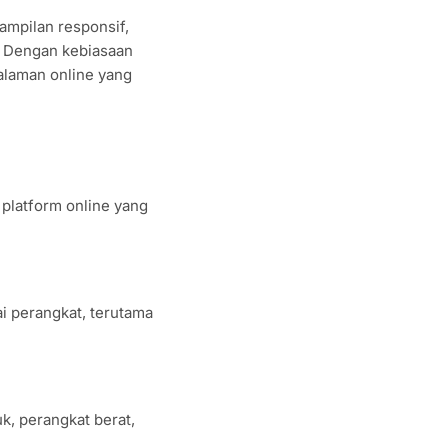
ampilan responsif,
n. Dengan kebiasaan
alaman online yang
platform online yang
i perangkat, terutama
k, perangkat berat,