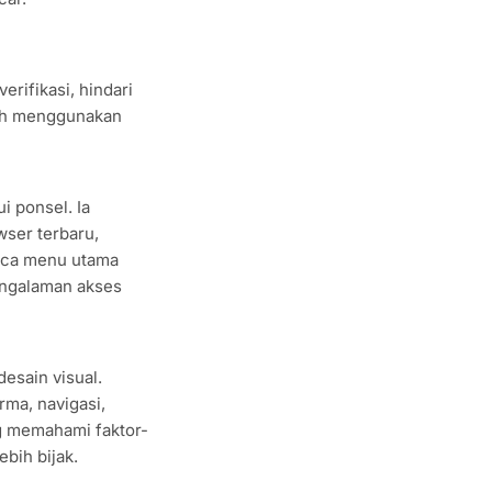
rifikasi, hindari
elah menggunakan
i ponsel. Ia
wser terbaru,
baca menu utama
engalaman akses
esain visual.
rma, navigasi,
g memahami faktor-
ebih bijak.