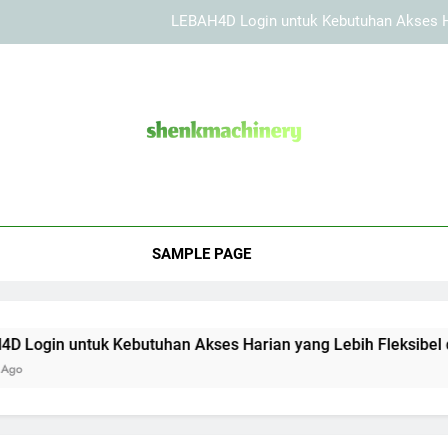
LEBAH4D Login untuk Kebutuhan Akses Har
Login KAYA787 dan Langkah
Panduan Memeriksa Ruang Penyimpa
EDWINSLOT Login dan Solusi saat 
nk Machinery
LEBAH4D Login untuk Kebutuhan Akses Har
esin Industri Berkualitas Dari Shenk Machinery. Pilihan Terbai
Login KAYA787 dan Langkah
SAMPLE PAGE
Panduan Memeriksa Ruang Penyimpa
uk Kebutuhan Akses Harian yang Lebih Fleksibel dan Teratur