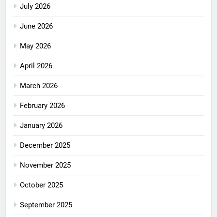
July 2026
June 2026
May 2026
April 2026
March 2026
February 2026
January 2026
December 2025
November 2025
October 2025
September 2025