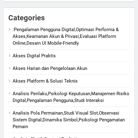
Categories
:Pengalaman Pengguna Digital,Optimasi Performa &
Akses,Keamanan Akun & Privasi,Evaluasi Platform
Online,Desain UI Mobile-Friendly
Akses Digital Praktis
Akses Harian dan Pengelolaan Akun
Akses Platform & Solusi Teknis
Analisis Perilaku,Psikologi Keputusan,Manajemen Risiko
Digital,Pengalaman Pengguna,Studi Interaksi
Analisis Pola Permainan,Studi Visual Slot,Observasi
Sistem Digital,Dinamika Simbol,Psikologi Pengamatan
Pemain