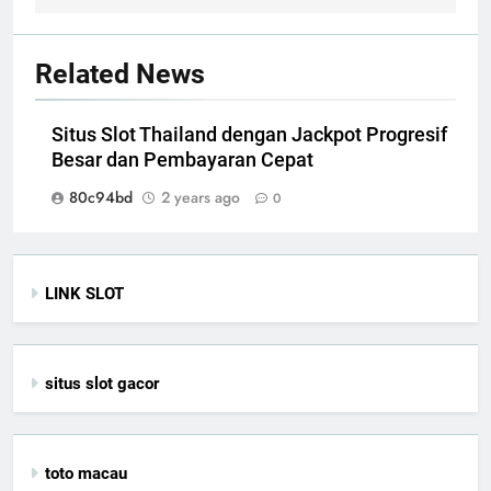
Related News
Situs Slot Thailand dengan Jackpot Progresif
Besar dan Pembayaran Cepat
80c94bd
2 years ago
0
LINK SLOT
situs slot gacor
toto macau