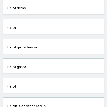
slot demo
slot
slot gacor hari ini
slot gacor
slot
situs slot gacor hari ini