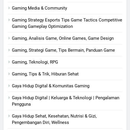
Gaming Media & Community
Gaming Strategy Esports Tips Game Tactics Competitive
Gaming Gameplay Optimization
Gaming, Analisis Game, Online Games, Game Design
Gaming, Strategi Game, Tips Bermain, Panduan Game
Gaming, Teknologi, RPG
Gaming, Tips & Trik, Hiburan Sehat
Gaya Hidup Digital & Komunitas Gaming
Gaya Hidup Digital | Keluarga & Teknologi | Pengalaman
Pengguna
Gaya Hidup Sehat, Kesehatan, Nutrisi & Gizi,
Pengembangan Diri, Wellness