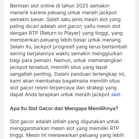
Bermain slot online di tahun 2025 semakin
menarik karena peluang untuk meraih jackpot
semakin besar. Salah satu jenis mesin slot yang
paling dicari adalah
slot gacor
, yaitu mesin slot
dengan RTP (Return to Player) yang tinggi, yang
memberikan peluang lebih besar untuk menang.
Selain itu, jackpot progresif yang terus bertambah
seiring berjalannya waktu semakin menggiurkan
bagi para pemain. Namun, untuk memenangkan
jackpot tersebut, memilih situs yang tepat
sangatlah penting. Dalam panduan terlengkap ini,
kami akan membahas bagaimana memilih situs
slot gacor resmi terpercaya dan strategi yang
dapat Anda terapkan untuk meraih jackpot
slot
.
Apa Itu Slot Gacor dan Mengapa Memilihnya?
Slot gacor adalah istilah yang digunakan untuk
menggambarkan mesin slot yang memiliki RTP
tinggi. Mesin ini menawarkan peluang yang lebih