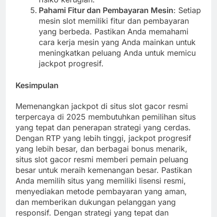
Pahami Fitur dan Pembayaran Mesin
: Setiap
mesin slot memiliki fitur dan pembayaran
yang berbeda. Pastikan Anda memahami
cara kerja mesin yang Anda mainkan untuk
meningkatkan peluang Anda untuk memicu
jackpot progresif.
Kesimpulan
Memenangkan jackpot di situs slot gacor resmi
terpercaya di 2025 membutuhkan pemilihan situs
yang tepat dan penerapan strategi yang cerdas.
Dengan RTP yang lebih tinggi, jackpot progresif
yang lebih besar, dan berbagai bonus menarik,
situs slot gacor resmi memberi pemain peluang
besar untuk meraih kemenangan besar. Pastikan
Anda memilih situs yang memiliki lisensi resmi,
menyediakan metode pembayaran yang aman,
dan memberikan dukungan pelanggan yang
responsif. Dengan strategi yang tepat dan