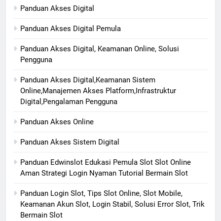
Panduan Akses Digital
Panduan Akses Digital Pemula
Panduan Akses Digital, Keamanan Online, Solusi
Pengguna
Panduan Akses Digital,Keamanan Sistem
Online,Manajemen Akses Platform,Infrastruktur
Digital,Pengalaman Pengguna
Panduan Akses Online
Panduan Akses Sistem Digital
Panduan Edwinslot Edukasi Pemula Slot Slot Online
Aman Strategi Login Nyaman Tutorial Bermain Slot
Panduan Login Slot, Tips Slot Online, Slot Mobile,
Keamanan Akun Slot, Login Stabil, Solusi Error Slot, Trik
Bermain Slot