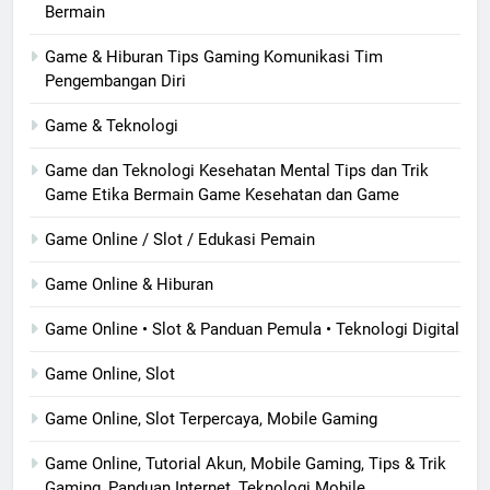
Bermain
Game & Hiburan Tips Gaming Komunikasi Tim
Pengembangan Diri
Game & Teknologi
Game dan Teknologi Kesehatan Mental Tips dan Trik
Game Etika Bermain Game Kesehatan dan Game
Game Online / Slot / Edukasi Pemain
Game Online & Hiburan
Game Online • Slot & Panduan Pemula • Teknologi Digital
Game Online, Slot
Game Online, Slot Terpercaya, Mobile Gaming
Game Online, Tutorial Akun, Mobile Gaming, Tips & Trik
Gaming, Panduan Internet, Teknologi Mobile