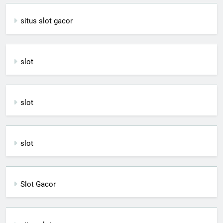
situs slot gacor
slot
slot
slot
Slot Gacor