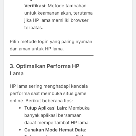
Verifikasi
: Metode tambahan
untuk keamanan akun, terutama
jika HP lama memiliki browser
terbatas.
Pilih metode login yang paling nyaman
dan aman untuk HP lama.
3. Optimalkan Performa HP
Lama
HP lama sering menghadapi kendala
performa saat membuka situs game
online. Berikut beberapa tips:
Tutup Aplikasi Lain
: Membuka
banyak aplikasi bersamaan
dapat memperlambat HP lama.
Gunakan Mode Hemat Data
: