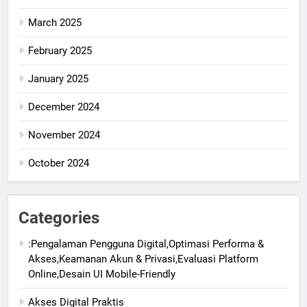
March 2025
February 2025
January 2025
December 2024
November 2024
October 2024
Categories
:Pengalaman Pengguna Digital,Optimasi Performa &
Akses,Keamanan Akun & Privasi,Evaluasi Platform
Online,Desain UI Mobile-Friendly
Akses Digital Praktis