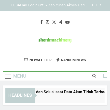
Skip
Login KAYA787 dan Langkah Mengatasi Halaman
to
Tidak Merespons
content
Panduan Memeriksa Ruang Penyimpanan
sebelum Membuka KAYA787 Login
EDWINSLOT Login dan Solusi saat Data Akun
Tidak Terbaca dengan Benar
LEBAH4D Login untuk Kebutuhan Akses Harian
yang Lebih Fleksibel dan Teratur
Login KAYA787 dan Langkah Mengatasi Halaman
Tidak Merespons
Shenk Machinery
Dapatkan Mesin Industri Berkualitas Dari
Panduan Memeriksa Ruang Penyimpanan
NEWSLETTER
RANDOM NEWS
sebelum Membuka KAYA787 Login
Shenk Machinery. Pilihan Terbaik Untuk
Efisiensi Produksi Anda.
MENU
WINSLOT Login dan Solusi saat Data Akun Tidak Terbaca den
HEADLINES
Weeks Ago