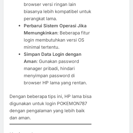
browser versi ringan lain
biasanya lebih kompatibel untuk
perangkat lama.
Perbarui Sistem Operasi Jika
Memungkinkan
: Beberapa fitur
login membutuhkan versi OS
minimal tertentu.
Simpan Data Login dengan
Aman
: Gunakan password
manager pribadi, hindari
menyimpan password di
browser HP lama yang rentan.
Dengan beberapa tips ini, HP lama bisa
digunakan untuk login POKEMON787
dengan pengalaman yang lebih baik
dan aman.