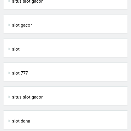
situs slot gacor
slot gacor
slot
slot 777
situs slot gacor
slot dana