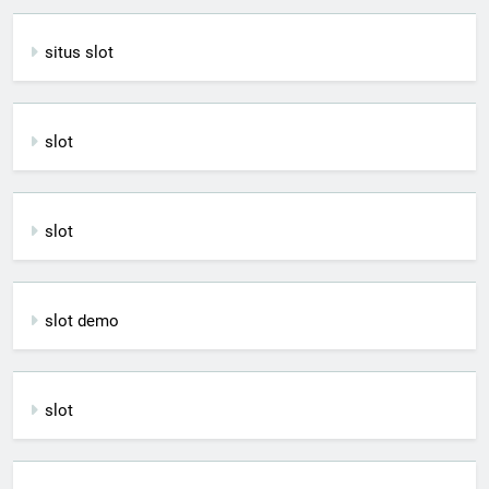
situs slot
slot
slot
slot demo
slot