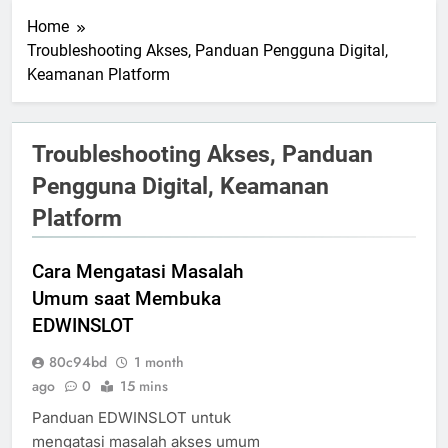
Home
Troubleshooting Akses, Panduan Pengguna Digital,
Keamanan Platform
Troubleshooting Akses, Panduan
Pengguna Digital, Keamanan
Platform
Cara Mengatasi Masalah
Umum saat Membuka
EDWINSLOT
80c94bd
1 month
ago
0
15 mins
Panduan EDWINSLOT untuk
mengatasi masalah akses umum