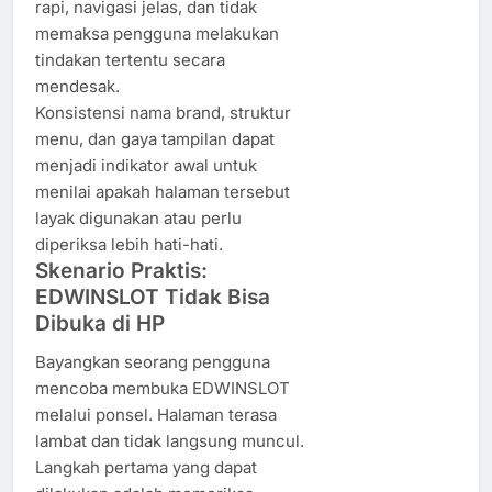
rapi, navigasi jelas, dan tidak
memaksa pengguna melakukan
tindakan tertentu secara
mendesak.
Konsistensi nama brand, struktur
menu, dan gaya tampilan dapat
menjadi indikator awal untuk
menilai apakah halaman tersebut
layak digunakan atau perlu
diperiksa lebih hati-hati.
Skenario Praktis:
EDWINSLOT Tidak Bisa
Dibuka di HP
Bayangkan seorang pengguna
mencoba membuka EDWINSLOT
melalui ponsel. Halaman terasa
lambat dan tidak langsung muncul.
Langkah pertama yang dapat