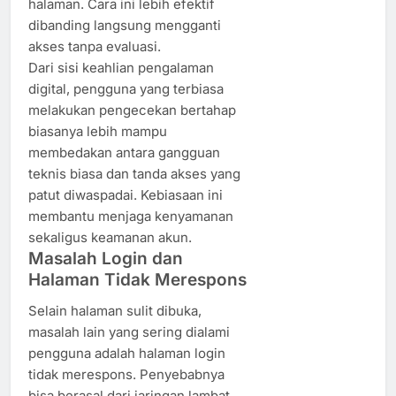
halaman. Cara ini lebih efektif
dibanding langsung mengganti
akses tanpa evaluasi.
Dari sisi keahlian pengalaman
digital, pengguna yang terbiasa
melakukan pengecekan bertahap
biasanya lebih mampu
membedakan antara gangguan
teknis biasa dan tanda akses yang
patut diwaspadai. Kebiasaan ini
membantu menjaga kenyamanan
sekaligus keamanan akun.
Masalah Login dan
Halaman Tidak Merespons
Selain halaman sulit dibuka,
masalah lain yang sering dialami
pengguna adalah halaman login
tidak merespons. Penyebabnya
bisa berasal dari jaringan lambat,