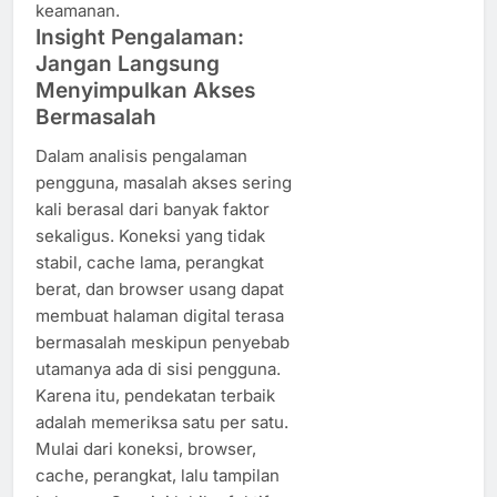
keamanan.
Insight Pengalaman:
Jangan Langsung
Menyimpulkan Akses
Bermasalah
Dalam analisis pengalaman
pengguna, masalah akses sering
kali berasal dari banyak faktor
sekaligus. Koneksi yang tidak
stabil, cache lama, perangkat
berat, dan browser usang dapat
membuat halaman digital terasa
bermasalah meskipun penyebab
utamanya ada di sisi pengguna.
Karena itu, pendekatan terbaik
adalah memeriksa satu per satu.
Mulai dari koneksi, browser,
cache, perangkat, lalu tampilan