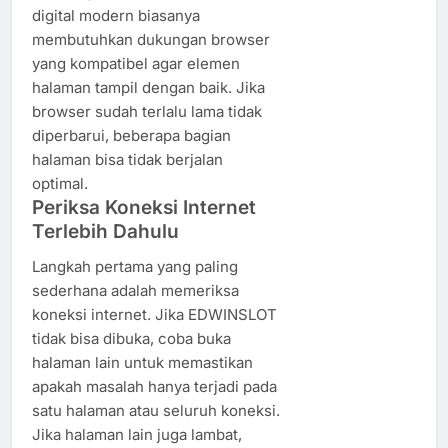
digital modern biasanya
membutuhkan dukungan browser
yang kompatibel agar elemen
halaman tampil dengan baik. Jika
browser sudah terlalu lama tidak
diperbarui, beberapa bagian
halaman bisa tidak berjalan
optimal.
Periksa Koneksi Internet
Terlebih Dahulu
Langkah pertama yang paling
sederhana adalah memeriksa
koneksi internet. Jika EDWINSLOT
tidak bisa dibuka, coba buka
halaman lain untuk memastikan
apakah masalah hanya terjadi pada
satu halaman atau seluruh koneksi.
Jika halaman lain juga lambat,