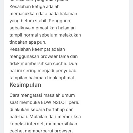
Kesalahan ketiga adalah
memasukkan data pada halaman
yang belum stabil. Pengguna
sebaiknya memastikan halaman
tampil normal sebelum melakukan
tindakan apa pun.
Kesalahan keempat adalah
menggunakan browser lama dan
tidak membersihkan cache. Dua
hal ini sering menjadi penyebab
tampilan halaman tidak optimal.
Kesimpulan
Cara mengatasi masalah umum
saat membuka EDWINSLOT perlu
dilakukan secara bertahap dan
hati-hati. Mulailah dari memeriksa
koneksi internet, membersihkan
cache, memperbarui browser,