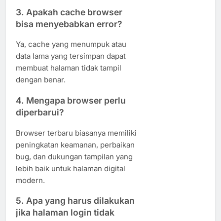
3. Apakah cache browser
bisa menyebabkan error?
Ya, cache yang menumpuk atau
data lama yang tersimpan dapat
membuat halaman tidak tampil
dengan benar.
4. Mengapa browser perlu
diperbarui?
Browser terbaru biasanya memiliki
peningkatan keamanan, perbaikan
bug, dan dukungan tampilan yang
lebih baik untuk halaman digital
modern.
5. Apa yang harus dilakukan
jika halaman login tidak