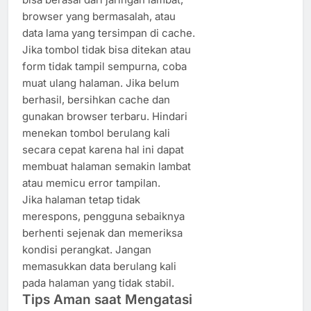
browser yang bermasalah, atau
data lama yang tersimpan di cache.
Jika tombol tidak bisa ditekan atau
form tidak tampil sempurna, coba
muat ulang halaman. Jika belum
berhasil, bersihkan cache dan
gunakan browser terbaru. Hindari
menekan tombol berulang kali
secara cepat karena hal ini dapat
membuat halaman semakin lambat
atau memicu error tampilan.
Jika halaman tetap tidak
merespons, pengguna sebaiknya
berhenti sejenak dan memeriksa
kondisi perangkat. Jangan
memasukkan data berulang kali
pada halaman yang tidak stabil.
Tips Aman saat Mengatasi