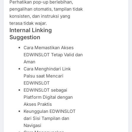
Perhatikan pop-up berlebihan,
pengalihan otomatis, tampilan tidak
konsisten, dan instruksi yang
terasa tidak wajar.
Internal Linking
Suggestion
Cara Memastikan Akses
EDWINSLOT Tetap Valid dan
Aman
Cara Menghindari Link
Palsu saat Mencari
EDWINSLOT
EDWINSLOT sebagai
Platform Digital dengan
Akses Praktis
Keunggulan EDWINSLOT
dari Sisi Tampilan dan
Navigasi