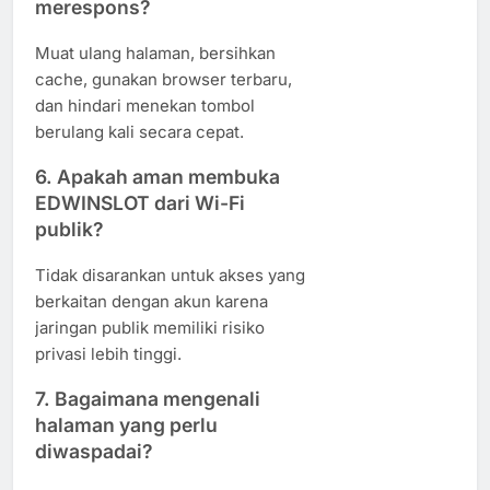
merespons?
Muat ulang halaman, bersihkan
cache, gunakan browser terbaru,
dan hindari menekan tombol
berulang kali secara cepat.
6. Apakah aman membuka
EDWINSLOT dari Wi-Fi
publik?
Tidak disarankan untuk akses yang
berkaitan dengan akun karena
jaringan publik memiliki risiko
privasi lebih tinggi.
7. Bagaimana mengenali
halaman yang perlu
diwaspadai?