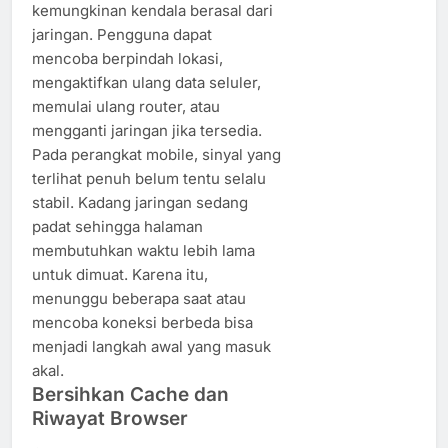
kemungkinan kendala berasal dari
jaringan. Pengguna dapat
mencoba berpindah lokasi,
mengaktifkan ulang data seluler,
memulai ulang router, atau
mengganti jaringan jika tersedia.
Pada perangkat mobile, sinyal yang
terlihat penuh belum tentu selalu
stabil. Kadang jaringan sedang
padat sehingga halaman
membutuhkan waktu lebih lama
untuk dimuat. Karena itu,
menunggu beberapa saat atau
mencoba koneksi berbeda bisa
menjadi langkah awal yang masuk
akal.
Bersihkan Cache dan
Riwayat Browser