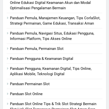
Online Edukasi Digital Keamanan Akun dan Modal
Optimalisasi Pengalaman Bermain
Panduan Pemula, Manajemen Keuangan, Tips CorlaSlot,
Strategi Permainan, Game Edukasi, Transaksi Aman
Panduan Pemula, Navigasi Situs, Edukasi Pengguna,
Informasi Platform, Tips Akses Online
Panduan Pemula, Permainan Slot
Panduan Pengguna & Keamanan Digital
Panduan Pengguna, Keamanan Digital, Tips Online,
Aplikasi Mobile, Teknologi Digital
Panduan Permainan Slot
Panduan Slot Online
Panduan Slot Online Tips & Trik Slot Strategi Bermain