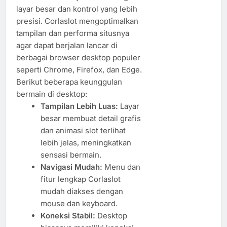
layar besar dan kontrol yang lebih
presisi. Corlaslot mengoptimalkan
tampilan dan performa situsnya
agar dapat berjalan lancar di
berbagai browser desktop populer
seperti Chrome, Firefox, dan Edge.
Berikut beberapa keunggulan
bermain di desktop:
Tampilan Lebih Luas:
Layar
besar membuat detail grafis
dan animasi slot terlihat
lebih jelas, meningkatkan
sensasi bermain.
Navigasi Mudah:
Menu dan
fitur lengkap Corlaslot
mudah diakses dengan
mouse dan keyboard.
Koneksi Stabil:
Desktop