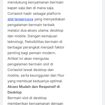
mendukung kenyamanan bermain
kapan saja dan di mana saja.
Corlaslot hadir sebagai platform
slot terpercaya
yang menyediakan
pengalaman bermain terbaik
melalui dua akses utama: desktop
dan mobile. Dengan kemajuan
teknologi, fleksibilitas bermain di
berbagai perangkat menjadi faktor
penting bagi pemain modern.
Artikel ini akan mengulas
pengalaman bermain slot di
Corlaslot lewat desktop dan
mobile, serta keunggulan dan fitur
yang membuat keduanya optimal.
Akses Mudah dan Responsif di
Desktop
Bermain slot di desktop
memberikan kenyamanan dengan