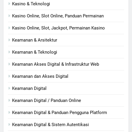
Kasino & Teknologi
Kasino Online, Slot Online, Panduan Permainan
Kasino Online, Slot, Jackpot, Permainan Kasino
Keamanan & Arsitektur
Keamanan & Teknologi
Keamanan Akses Digital & Infrastruktur Web
Keamanan dan Akses Digital
Keamanan Digital
Keamanan Digital / Panduan Online
Keamanan Digital & Panduan Pengguna Platform
Keamanan Digital & Sistem Autentikasi