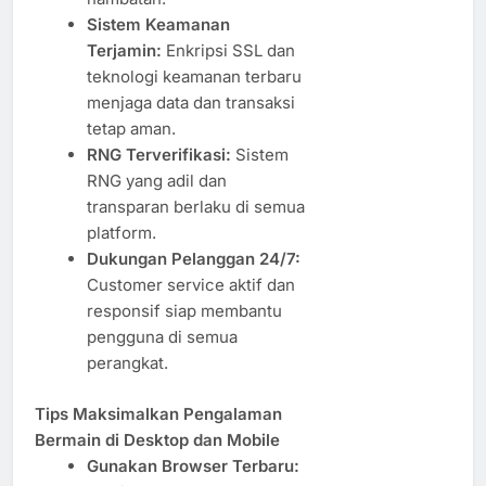
Sistem Keamanan
Terjamin:
Enkripsi SSL dan
teknologi keamanan terbaru
menjaga data dan transaksi
tetap aman.
RNG Terverifikasi:
Sistem
RNG yang adil dan
transparan berlaku di semua
platform.
Dukungan Pelanggan 24/7:
Customer service aktif dan
responsif siap membantu
pengguna di semua
perangkat.
Tips Maksimalkan Pengalaman
Bermain di Desktop dan Mobile
Gunakan Browser Terbaru: