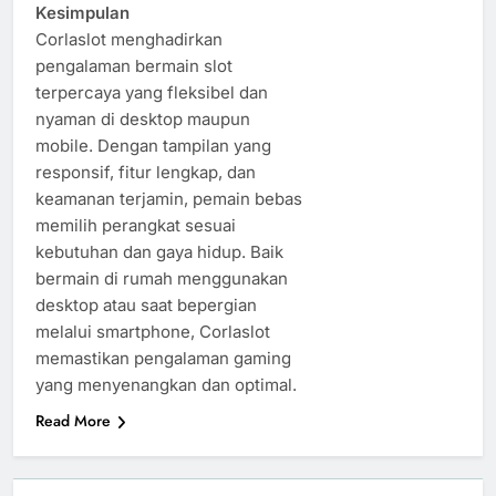
Kesimpulan
Corlaslot menghadirkan
pengalaman bermain slot
terpercaya yang fleksibel dan
nyaman di desktop maupun
mobile. Dengan tampilan yang
responsif, fitur lengkap, dan
keamanan terjamin, pemain bebas
memilih perangkat sesuai
kebutuhan dan gaya hidup. Baik
bermain di rumah menggunakan
desktop atau saat bepergian
melalui smartphone, Corlaslot
memastikan pengalaman gaming
yang menyenangkan dan optimal.
Read More