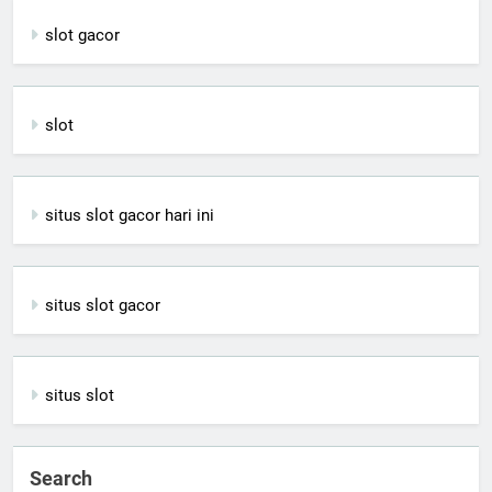
slot gacor
slot
situs slot gacor hari ini
situs slot gacor
situs slot
Search