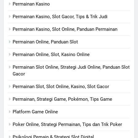
Permainan Kasino
Permainan Kasino, Slot Gacor, Tips & Trik Judi
Permainan Kasino, Slot Online, Panduan Permainan
Permainan Online, Panduan Slot
Permainan Online, Slot, Kasino Online
Permainan Slot Online, Strategi Judi Online, Panduan Slot
Gacor
Permainan Slot, Slot Online, Kasino, Slot Gacor
Permainan, Strategi Game, Pokémon, Tips Game
Platform Game Online
Poker Online, Strategi Permainan, Tips dan Trik Poker
Psikologi Pemain & Strategi Slot Digital