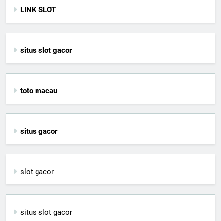
LINK SLOT
situs slot gacor
toto macau
situs gacor
slot gacor
situs slot gacor