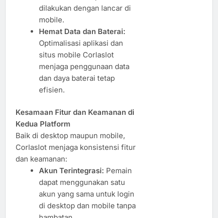
dilakukan dengan lancar di
mobile.
Hemat Data dan Baterai:
Optimalisasi aplikasi dan
situs mobile Corlaslot
menjaga penggunaan data
dan daya baterai tetap
efisien.
Kesamaan Fitur dan Keamanan di
Kedua Platform
Baik di desktop maupun mobile,
Corlaslot menjaga konsistensi fitur
dan keamanan:
Akun Terintegrasi:
Pemain
dapat menggunakan satu
akun yang sama untuk login
di desktop dan mobile tanpa
hambatan.