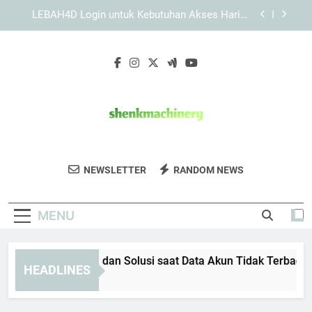
Skip
Login KAYA787 dan Langkah Mengatasi Halaman
to
Tidak Merespons
content
Panduan Memeriksa Ruang Penyimpanan
sebelum Membuka KAYA787 Login
EDWINSLOT Login dan Solusi saat Data Akun
Tidak Terbaca dengan Benar
LEBAH4D Login untuk Kebutuhan Akses Harian
yang Lebih Fleksibel dan Teratur
Login KAYA787 dan Langkah Mengatasi Halaman
Tidak Merespons
Shenk Machinery
Dapatkan Mesin Industri Berkualitas Dari
Panduan Memeriksa Ruang Penyimpanan
NEWSLETTER
RANDOM NEWS
sebelum Membuka KAYA787 Login
Shenk Machinery. Pilihan Terbaik Untuk
Efisiensi Produksi Anda.
MENU
WINSLOT Login dan Solusi saat Data Akun Tidak Terbaca den
HEADLINES
Weeks Ago