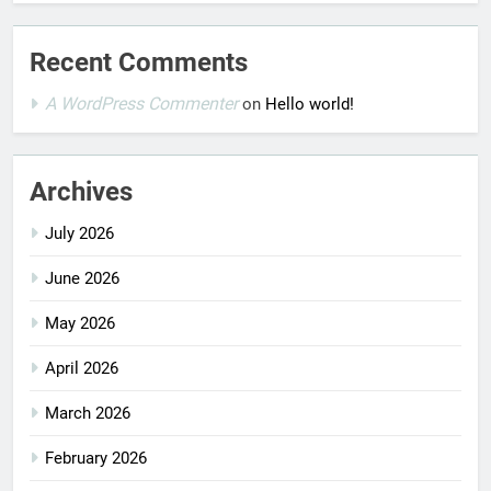
Recent Comments
A WordPress Commenter
on
Hello world!
Archives
July 2026
June 2026
May 2026
April 2026
March 2026
February 2026