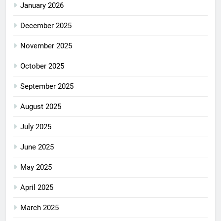
January 2026
December 2025
November 2025
October 2025
September 2025
August 2025
July 2025
June 2025
May 2025
April 2025
March 2025