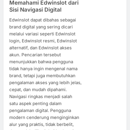
Memahami Edwinslot dari
Sisi Navigasi Digital
Edwinslot dapat dibahas sebagai
brand digital yang sering dicari
melalui variasi seperti Edwinslot
login, Edwinslot resmi, Edwinslot
alternatif, dan Edwinslot akses
akun. Pencarian tersebut
menunjukkan bahwa pengguna
tidak hanya ingin mengenal nama
brand, tetapi juga membutuhkan
pengalaman akses yang lebih jelas,
cepat, dan mudah dipahami.
Navigasi ringkas menjadi salah
satu aspek penting dalam
pengalaman digital. Pengguna
modern cenderung menginginkan
alur yang praktis, tidak berbelit,