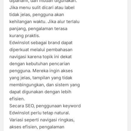
dipahami, dan mudah digunakan.
Jika menu sulit dicari atau label
tidak jelas, pengguna akan
kehilangan waktu. Jika alur terlalu
panjang, pengalaman terasa
kurang praktis.
Edwinslot sebagai brand dapat
diperkuat melalui pembahasan
navigasi karena topik ini dekat
dengan kebutuhan pencarian
pengguna. Mereka ingin akses
yang jelas, tampilan yang tidak
membingungkan, dan sistem yang
dapat digunakan dengan lebih
efisien.
Secara SEO, penggunaan keyword
Edwinslot perlu tetap natural.
Variasi seperti navigasi ringkas,
akses efisien, pengalaman