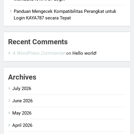
Panduan Mengecek Kompatibilitas Perangkat untuk
Login KAYA787 secara Tepat
Recent Comments
A WordPress Commenter
on
Hello world!
Archives
July 2026
June 2026
May 2026
April 2026