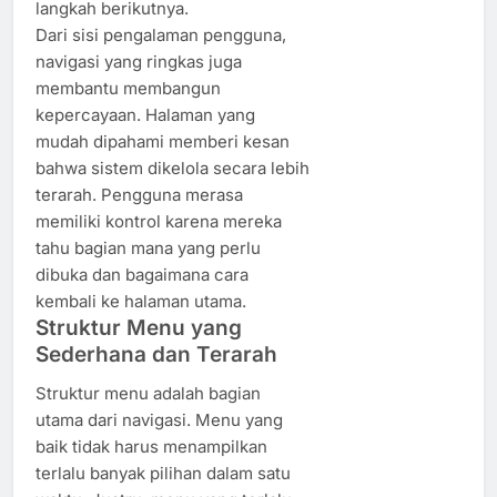
langkah berikutnya.
Dari sisi pengalaman pengguna,
navigasi yang ringkas juga
membantu membangun
kepercayaan. Halaman yang
mudah dipahami memberi kesan
bahwa sistem dikelola secara lebih
terarah. Pengguna merasa
memiliki kontrol karena mereka
tahu bagian mana yang perlu
dibuka dan bagaimana cara
kembali ke halaman utama.
Struktur Menu yang
Sederhana dan Terarah
Struktur menu adalah bagian
utama dari navigasi. Menu yang
baik tidak harus menampilkan
terlalu banyak pilihan dalam satu