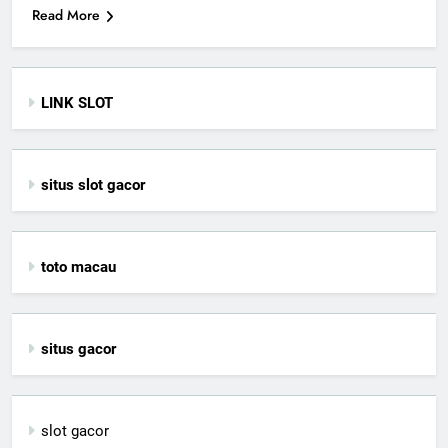
Read More
LINK SLOT
situs slot gacor
toto macau
situs gacor
slot gacor