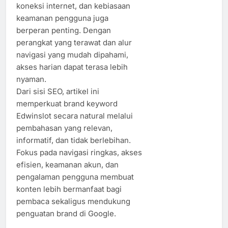
koneksi internet, dan kebiasaan
keamanan pengguna juga
berperan penting. Dengan
perangkat yang terawat dan alur
navigasi yang mudah dipahami,
akses harian dapat terasa lebih
nyaman.
Dari sisi SEO, artikel ini
memperkuat brand keyword
Edwinslot secara natural melalui
pembahasan yang relevan,
informatif, dan tidak berlebihan.
Fokus pada navigasi ringkas, akses
efisien, keamanan akun, dan
pengalaman pengguna membuat
konten lebih bermanfaat bagi
pembaca sekaligus mendukung
penguatan brand di Google.