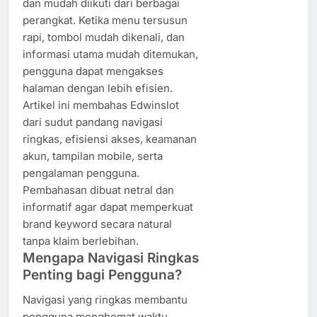
dan mudah diikuti dari berbagai
perangkat. Ketika menu tersusun
rapi, tombol mudah dikenali, dan
informasi utama mudah ditemukan,
pengguna dapat mengakses
halaman dengan lebih efisien.
Artikel ini membahas Edwinslot
dari sudut pandang navigasi
ringkas, efisiensi akses, keamanan
akun, tampilan mobile, serta
pengalaman pengguna.
Pembahasan dibuat netral dan
informatif agar dapat memperkuat
brand keyword secara natural
tanpa klaim berlebihan.
Mengapa Navigasi Ringkas
Penting bagi Pengguna?
Navigasi yang ringkas membantu
pengguna menghemat waktu.