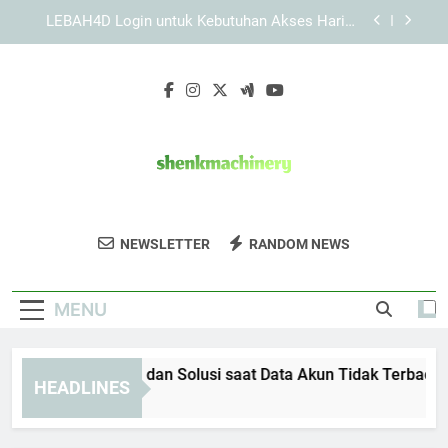
Skip
Login KAYA787 dan Langkah Mengatasi Halaman
to
Tidak Merespons
content
Panduan Memeriksa Ruang Penyimpanan
sebelum Membuka KAYA787 Login
EDWINSLOT Login dan Solusi saat Data Akun
Tidak Terbaca dengan Benar
LEBAH4D Login untuk Kebutuhan Akses Harian
yang Lebih Fleksibel dan Teratur
Login KAYA787 dan Langkah Mengatasi Halaman
Tidak Merespons
Shenk Machinery
Dapatkan Mesin Industri Berkualitas Dari
Panduan Memeriksa Ruang Penyimpanan
NEWSLETTER
RANDOM NEWS
sebelum Membuka KAYA787 Login
Shenk Machinery. Pilihan Terbaik Untuk
Efisiensi Produksi Anda.
MENU
DWINSLOT Login dan Solusi saat Data Akun Tidak Terbaca de
HEADLINES
 Weeks Ago