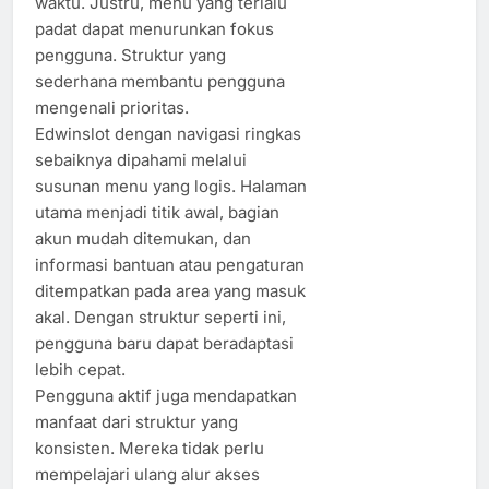
waktu. Justru, menu yang terlalu
padat dapat menurunkan fokus
pengguna. Struktur yang
sederhana membantu pengguna
mengenali prioritas.
Edwinslot dengan navigasi ringkas
sebaiknya dipahami melalui
susunan menu yang logis. Halaman
utama menjadi titik awal, bagian
akun mudah ditemukan, dan
informasi bantuan atau pengaturan
ditempatkan pada area yang masuk
akal. Dengan struktur seperti ini,
pengguna baru dapat beradaptasi
lebih cepat.
Pengguna aktif juga mendapatkan
manfaat dari struktur yang
konsisten. Mereka tidak perlu
mempelajari ulang alur akses