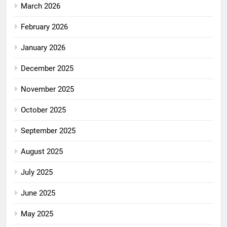
March 2026
February 2026
January 2026
December 2025
November 2025
October 2025
September 2025
August 2025
July 2025
June 2025
May 2025