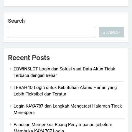
Search
SEARCH
Recent Posts
EDWINSLOT Login dan Solusi saat Data Akun Tidak
Terbaca dengan Benar
LEBAH4D Login untuk Kebutuhan Akses Harian yang
Lebih Fleksibel dan Teratur
Login KAYA787 dan Langkah Mengatasi Halaman Tidak
Merespons
Panduan Memeriksa Ruang Penyimpanan sebelum
Membuka KAYA787 Login