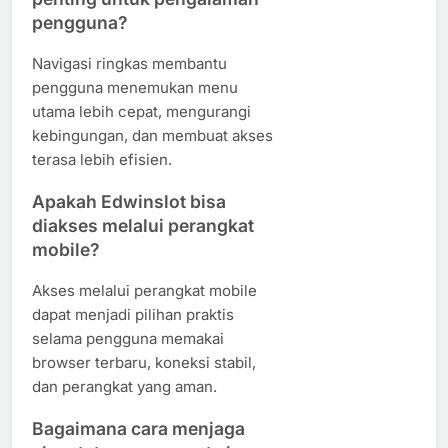
pengguna?
Navigasi ringkas membantu
pengguna menemukan menu
utama lebih cepat, mengurangi
kebingungan, dan membuat akses
terasa lebih efisien.
Apakah Edwinslot bisa
diakses melalui perangkat
mobile?
Akses melalui perangkat mobile
dapat menjadi pilihan praktis
selama pengguna memakai
browser terbaru, koneksi stabil,
dan perangkat yang aman.
Bagaimana cara menjaga