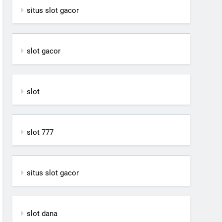
situs slot gacor
slot gacor
slot
slot 777
situs slot gacor
slot dana