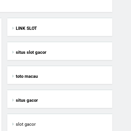
LINK SLOT
situs slot gacor
toto macau
situs gacor
slot gacor