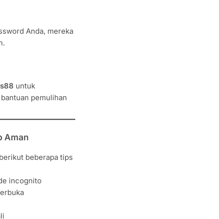
assword Anda, mereka
n.
as88
untuk
a bantuan pemulihan
ap Aman
berikut beberapa tips
de incognito
terbuka
li