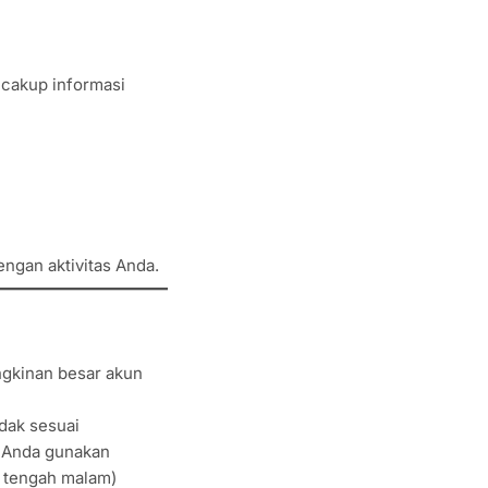
ncakup informasi
ngan aktivitas Anda.
ungkinan besar akun
idak sesuai
h Anda gunakan
a tengah malam)