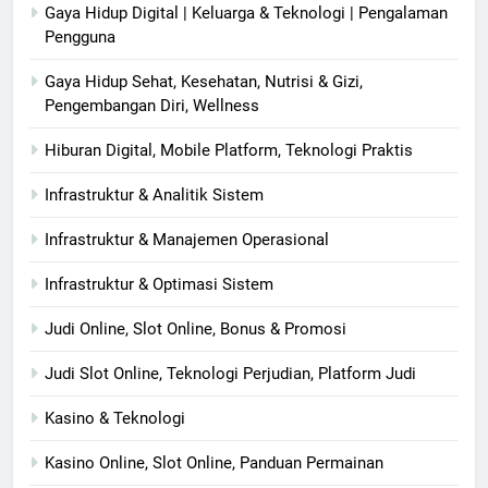
Gaya Hidup Digital | Keluarga & Teknologi | Pengalaman
Pengguna
Gaya Hidup Sehat, Kesehatan, Nutrisi & Gizi,
Pengembangan Diri, Wellness
Hiburan Digital, Mobile Platform, Teknologi Praktis
Infrastruktur & Analitik Sistem
Infrastruktur & Manajemen Operasional
Infrastruktur & Optimasi Sistem
Judi Online, Slot Online, Bonus & Promosi
Judi Slot Online, Teknologi Perjudian, Platform Judi
Kasino & Teknologi
Kasino Online, Slot Online, Panduan Permainan