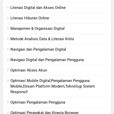
Literasi Digital dan Akses Online
Literasi Hiburan Online
Manajemen & Organisasi Digital
Metode Analisis Data & Literasi Kritis
Navigasi dan Pengalaman Digital
Navigasi Digital dan Pengalaman Pengguna
Optimasi Akses Akun
Optimasi Mobile Digital,Pengalaman Pengguna
Mobile,Desain Platform Modern,Teknologi Sistem
Responsif
Optimasi Pengalaman Pengguna
Optimasi Perangkat dan Kinerja Browser