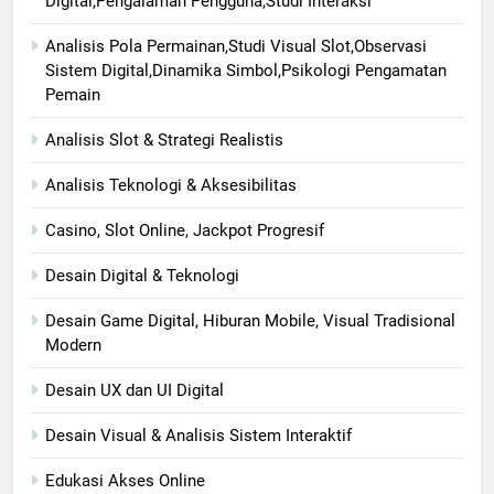
Digital,Pengalaman Pengguna,Studi Interaksi
Analisis Pola Permainan,Studi Visual Slot,Observasi
Sistem Digital,Dinamika Simbol,Psikologi Pengamatan
Pemain
Analisis Slot & Strategi Realistis
Analisis Teknologi & Aksesibilitas
Casino, Slot Online, Jackpot Progresif
Desain Digital & Teknologi
Desain Game Digital, Hiburan Mobile, Visual Tradisional
Modern
Desain UX dan UI Digital
Desain Visual & Analisis Sistem Interaktif
Edukasi Akses Online