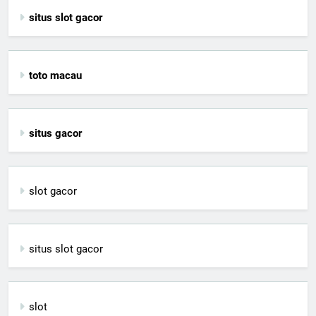
situs slot gacor
toto macau
situs gacor
slot gacor
situs slot gacor
slot