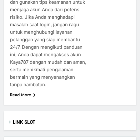
dan gunakan tips keamanan untuk
menjaga akun Anda dari potensi
risiko. Jika Anda menghadapi
masalah saat login, jangan ragu
untuk menghubungi layanan
pelanggan yang siap membantu
24/7. Dengan mengikuti panduan
ini, Anda dapat mengakses akun
Kaya787 dengan mudah dan aman,
serta menikmati pengalaman
bermain yang menyenangkan
tanpa hambatan.
Read More
LINK SLOT