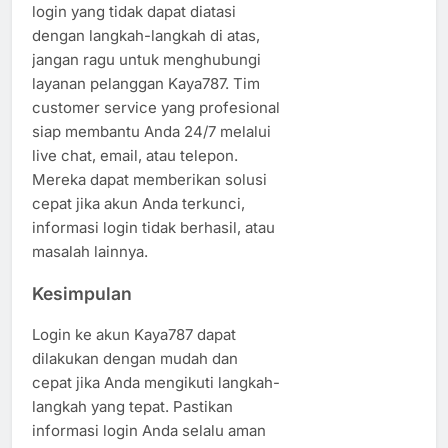
login yang tidak dapat diatasi
dengan langkah-langkah di atas,
jangan ragu untuk menghubungi
layanan pelanggan Kaya787. Tim
customer service yang profesional
siap membantu Anda 24/7 melalui
live chat, email, atau telepon.
Mereka dapat memberikan solusi
cepat jika akun Anda terkunci,
informasi login tidak berhasil, atau
masalah lainnya.
Kesimpulan
Login ke akun Kaya787 dapat
dilakukan dengan mudah dan
cepat jika Anda mengikuti langkah-
langkah yang tepat. Pastikan
informasi login Anda selalu aman