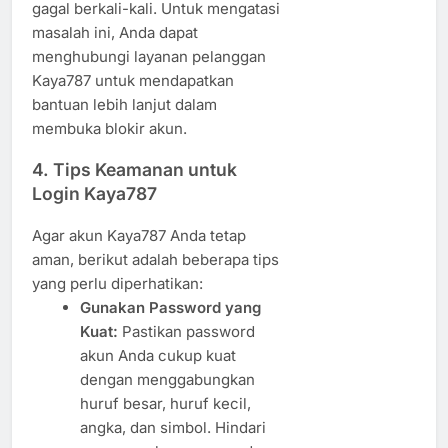
gagal berkali-kali. Untuk mengatasi
masalah ini, Anda dapat
menghubungi layanan pelanggan
Kaya787 untuk mendapatkan
bantuan lebih lanjut dalam
membuka blokir akun.
4.
Tips Keamanan untuk
Login Kaya787
Agar akun Kaya787 Anda tetap
aman, berikut adalah beberapa tips
yang perlu diperhatikan:
Gunakan Password yang
Kuat:
Pastikan password
akun Anda cukup kuat
dengan menggabungkan
huruf besar, huruf kecil,
angka, dan simbol. Hindari