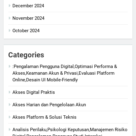
December 2024
November 2024
October 2024
Categories
:Pengalaman Pengguna Digital,Optimasi Performa &
Akses,Keamanan Akun & Privasi,Evaluasi Platform
Online,Desain UI Mobile-Friendly
Akses Digital Praktis
Akses Harian dan Pengelolaan Akun
Akses Platform & Solusi Teknis
Analisis Perilaku,Psikologi Keputusan,Manajemen Risiko