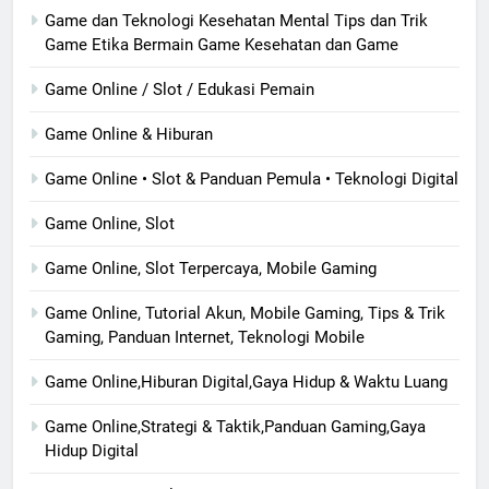
Game dan Teknologi Kesehatan Mental Tips dan Trik
Game Etika Bermain Game Kesehatan dan Game
Game Online / Slot / Edukasi Pemain
Game Online & Hiburan
Game Online • Slot & Panduan Pemula • Teknologi Digital
Game Online, Slot
Game Online, Slot Terpercaya, Mobile Gaming
Game Online, Tutorial Akun, Mobile Gaming, Tips & Trik
Gaming, Panduan Internet, Teknologi Mobile
Game Online,Hiburan Digital,Gaya Hidup & Waktu Luang
Game Online,Strategi & Taktik,Panduan Gaming,Gaya
Hidup Digital