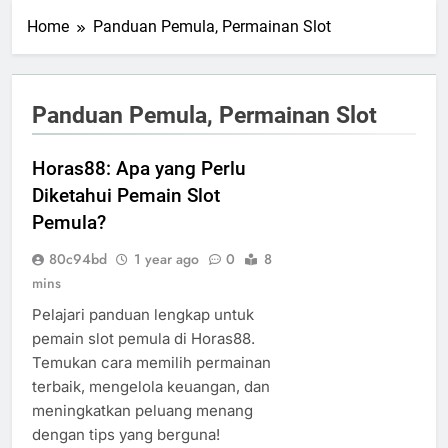
Home
Panduan Pemula, Permainan Slot
Panduan Pemula, Permainan Slot
Horas88: Apa yang Perlu
Diketahui Pemain Slot
Pemula?
80c94bd
1 year ago
0
8
mins
Pelajari panduan lengkap untuk
pemain slot pemula di Horas88.
Temukan cara memilih permainan
terbaik, mengelola keuangan, dan
meningkatkan peluang menang
dengan tips yang berguna!