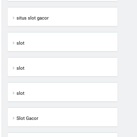
situs slot gacor
slot
slot
slot
Slot Gacor