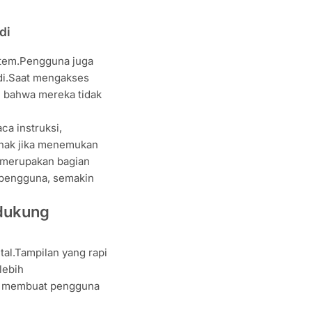
di
stem.Pengguna juga
di.Saat mengakses
n bahwa mereka tidak
a instruksi,
enak jika menemukan
ni merupakan bagian
n pengguna, semakin
dukung
tal.Tampilan yang rapi
lebih
pat membuat pengguna