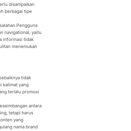
erlu disampaikan
h berbagai tipe
esalahan.Pengguna
 navigational, yaitu
 informasi tidak
sulitan menemukan
sebaiknya tidak
 kalimat yang
ang terlalu promosi
eseimbangan antara
g, tetapi harus
konten yang
ulang nama brand