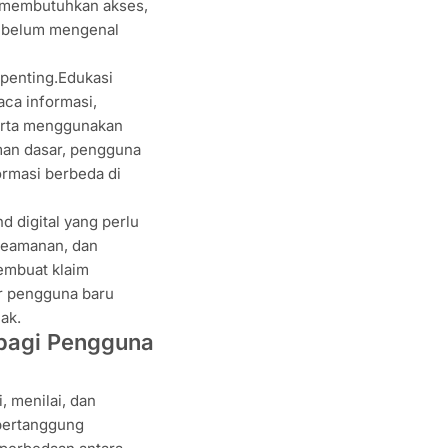
 membutuhkan akses,
sebelum mengenal
 penting.Edukasi
ca informasi,
serta menggunakan
man dasar, pengguna
rmasi berbeda di
d digital yang perlu
 keamanan, dan
embuat klaim
ar pengguna baru
ak.
 bagi Pengguna
 menilai, dan
bertanggung