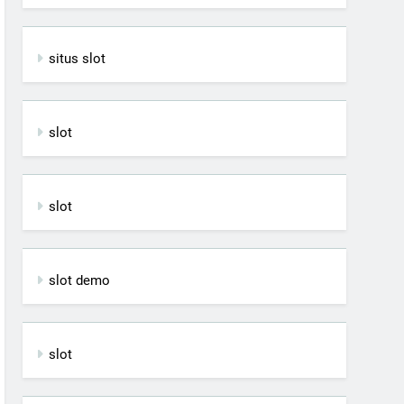
situs slot
slot
slot
slot demo
slot