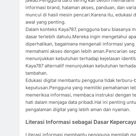
jawab.Pengguna baru sering kali belum memahami 
informasi brand, halaman akses, panduan, dan vari
muncul di hasil mesin pencari.Karena itu, edukasi d
awal yang penting.
Dalam konteks Kaya787, pengguna baru biasanya m
dasar terlebih dahulu.Mereka ingin mengetahui apa
diperhatikan, bagaimana mengenali informasi yang 
memahami akses dengan lebih aman.Pencarian sep
menunjukkan kebutuhan terhadap kejelasan identit
Kaya787 alternatif menunjukkan kebutuhan terhada
tambahan.
Edukasi digital membantu pengguna tidak terburu
keputusan.Pengguna yang memiliki pemahaman leb
memeriksa informasi, membaca instruksi dengan teli
hati dalam menjaga data pribadi.Hal ini penting un
pengalaman digital yang lebih aman dan nyaman.
Literasi Informasi sebagai Dasar Kepercay
Literasi informasi membantu pengguna memilah ma