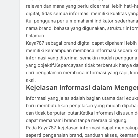
relevan dan mana yang perlu dicermati lebih hati-h
digital, tidak semua informasi memiliki kualitas ya
itu, pengguna perlu memahami indikator sederhana 
nama brand, bahasa yang digunakan, struktur infor
halaman.
Kaya787 sebagai brand digital dapat dipahami lebih
memiliki kemampuan membaca informasi secara kri
informasi yang diterima, semakin mudah pengguna
yang objektif.Kepercayaan tidak terbentuk hanya da
dari pengalaman membaca informasi yang rapi, kon
akal.
Kejelasan Informasi dalam Menge
Informasi yang jelas adalah bagian utama dari eduk
baru membutuhkan penjelasan yang mudah dipahami, 
dan tidak berputar-putar.Ketika informasi disusun 
dapat memahami brand tanpa merasa bingung.
Pada Kaya787, kejelasan informasi dapat mencakup
seperti pengenalan brand, panduan akses, keamana