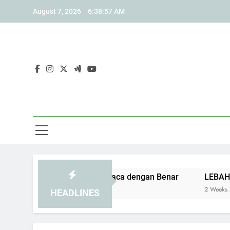
Skip
August 7, 2026
6:38:58 AM
to
content
She
Dapatkan M
a Akun Tidak Terbaca dengan Benar
LEBAH4D Login untu
2 Weeks Ago
HEADLINES