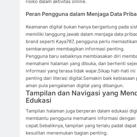
risiko dalam aktivitas online.
Peran Pengguna dalam Menjaga Data Priba
Keamanan digital bukan hanya bergantung pada si
memiliki tanggung jawab dalam menjaga data priba
brand seperti Kaya787, pengguna perlu memastika
sembarangan membagikan informasi penting.
Pengguna baru sebaiknya membiasakan diri membac
memahami halaman yang dibuka, dan berhenti sej
informasi yang terasa tidak wajar.Sikap hati-hati i
penting dari literasi digital.Semakin baik kebiasaa
aman pula pengalaman digital yang dibangun.
Tampilan dan Navigasi yang Men
Edukasi
Tampilan halaman juga berperan dalam edukasi digi
membantu pengguna memahami informasi dengan 
cepat.Sebaliknya, tampilan yang terlalu padat da
kesulitan menemukan bagian penting.