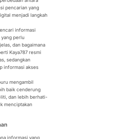
perbedaan antara
asi pencarian yang
igital menjadi langkah
encari informasi
 yang perlu
jelas, dan bagaimana
erti Kaya787 resmi
as, sedangkan
p informasi akses
-buru mengambil
ih baik cenderung
ti, dan lebih berhati-
tuk menciptakan
aan
na informasi yang