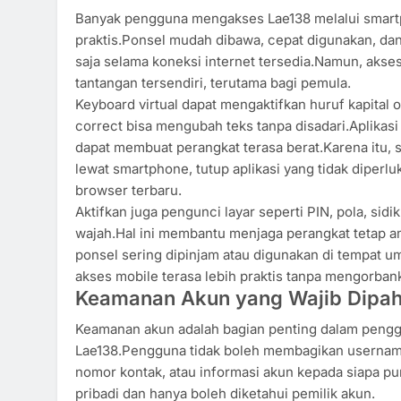
Banyak pengguna mengakses Lae138 melalui smart
praktis.Ponsel mudah dibawa, cepat digunakan, dan
saja selama koneksi internet tersedia.Namun, akse
tantangan tersendiri, terutama bagi pemula.
Keyboard virtual dapat mengaktifkan huruf kapital o
correct bisa mengubah teks tanpa disadari.Aplikasi 
dapat membuat perangkat terasa berat.Karena itu
lewat smartphone, tutup aplikasi yang tidak diperl
browser terbaru.
Aktifkan juga pengunci layar seperti PIN, pola, sidik
wajah.Hal ini membantu menjaga perangkat tetap am
ponsel sering dipinjam atau digunakan di tempat u
akses mobile terasa lebih praktis tanpa mengorba
Keamanan Akun yang Wajib Dipa
Keamanan akun adalah bagian penting dalam peng
Lae138.Pengguna tidak boleh membagikan username
nomor kontak, atau informasi akun kepada siapa pun
pribadi dan hanya boleh diketahui pemilik akun.