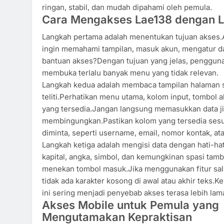
ringan, stabil, dan mudah dipahami oleh pemula.
Cara Mengakses Lae138 dengan Le
Langkah pertama adalah menentukan tujuan akses
ingin memahami tampilan, masuk akun, mengatur da
bantuan akses?Dengan tujuan yang jelas, pengguna
membuka terlalu banyak menu yang tidak relevan.
Langkah kedua adalah membaca tampilan halaman 
teliti.Perhatikan menu utama, kolom input, tombol a
yang tersedia.Jangan langsung memasukkan data ji
membingungkan.Pastikan kolom yang tersedia sesu
diminta, seperti username, email, nomor kontak, at
Langkah ketiga adalah mengisi data dengan hati-hat
kapital, angka, simbol, dan kemungkinan spasi ta
menekan tombol masuk.Jika menggunakan fitur sali
tidak ada karakter kosong di awal atau akhir teks.Ke
ini sering menjadi penyebab akses terasa lebih lam
Akses Mobile untuk Pemula yang
Mengutamakan Kepraktisan