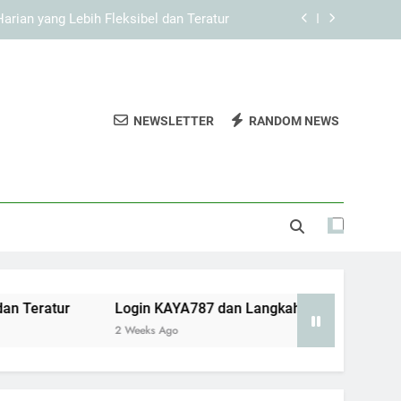
ian yang Lebih Fleksibel dan Teratur
 Mengatasi Halaman Tidak Merespons
nan sebelum Membuka KAYA787 Login
NEWSLETTER
RANDOM NEWS
Data Akun Tidak Terbaca dengan Benar
ian yang Lebih Fleksibel dan Teratur
k Untuk Efisiensi Produksi Anda.
 Mengatasi Halaman Tidak Merespons
nan sebelum Membuka KAYA787 Login
Login KAYA787 dan Langkah Mengatasi Halaman Tidak 
2 Weeks Ago