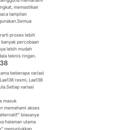
u pengguna memahami
angkat, memastikan
baca tampilan
digunakan.Semua
rarti proses lebih
pa banyak percobaan
nya lebih mudah
ala teknis ringan.
138
sama beberapa variasi
Lae138 resmi, Lae138
la.Setiap variasi
es masuk
han memahami akses
alternatif” biasanya
ika halaman utama
le” menunjukkan