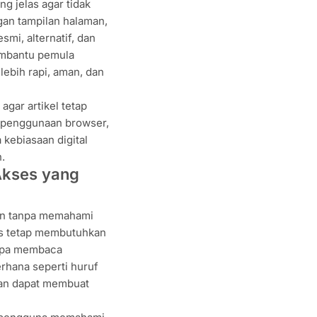
 jelas agar tidak
gan tampilan halaman,
esmi, alternatif, dan
membantu pemula
ebih rapi, aman, dan
agar artikel tetap
, penggunaan browser,
kebiasaan digital
.
Akses yang
man tanpa memahami
tis tetap membutuhkan
anpa membaca
erhana seperti huruf
ahan dapat membuat