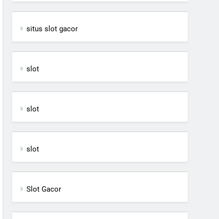
situs slot gacor
slot
slot
slot
Slot Gacor