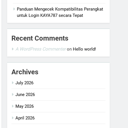
Panduan Mengecek Kompatibilitas Perangkat
untuk Login KAYA787 secara Tepat
Recent Comments
A WordPress Commenter
on
Hello world!
Archives
July 2026
June 2026
May 2026
April 2026