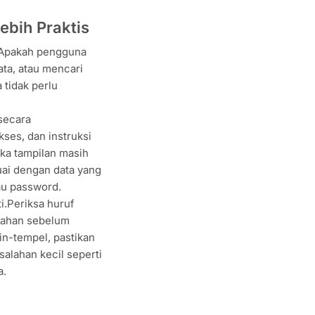
bih Praktis
.Apakah pengguna
ta, atau mencari
 tidak perlu
secara
kses, dan instruksi
ka tampilan masih
ai dengan data yang
au password.
i.Periksa huruf
mbahan sebelum
n-tempel, pastikan
salahan kecil seperti
a.