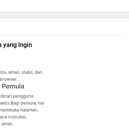
 yang Ingin
is, aman, stabil, dan
browser.
a Pemula
g dicari pengguna
aktis.Bagi pemula, hal
a membuka halaman,
ca instruksi,
n aman.