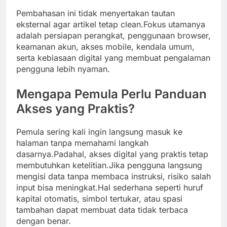
Pembahasan ini tidak menyertakan tautan
eksternal agar artikel tetap clean.Fokus utamanya
adalah persiapan perangkat, penggunaan browser,
keamanan akun, akses mobile, kendala umum,
serta kebiasaan digital yang membuat pengalaman
pengguna lebih nyaman.
Mengapa Pemula Perlu Panduan
Akses yang Praktis?
Pemula sering kali ingin langsung masuk ke
halaman tanpa memahami langkah
dasarnya.Padahal, akses digital yang praktis tetap
membutuhkan ketelitian.Jika pengguna langsung
mengisi data tanpa membaca instruksi, risiko salah
input bisa meningkat.Hal sederhana seperti huruf
kapital otomatis, simbol tertukar, atau spasi
tambahan dapat membuat data tidak terbaca
dengan benar.