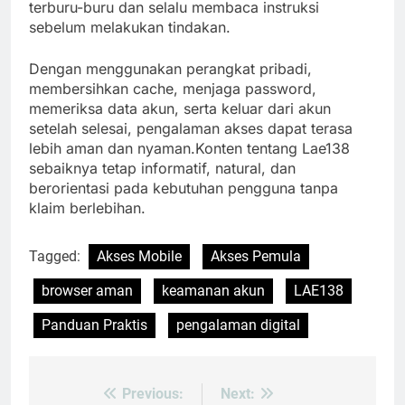
terburu-buru dan selalu membaca instruksi
sebelum melakukan tindakan.
Dengan menggunakan perangkat pribadi,
membersihkan cache, menjaga password,
memeriksa data akun, serta keluar dari akun
setelah selesai, pengalaman akses dapat terasa
lebih aman dan nyaman.Konten tentang Lae138
sebaiknya tetap informatif, natural, dan
berorientasi pada kebutuhan pengguna tanpa
klaim berlebihan.
Tagged:
Akses Mobile
Akses Pemula
browser aman
keamanan akun
LAE138
Panduan Praktis
pengalaman digital
Previous:
Next:
Post