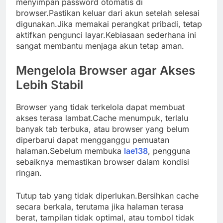
menyimpan password otomatis di
browser.Pastikan keluar dari akun setelah selesai
digunakan.Jika memakai perangkat pribadi, tetap
aktifkan pengunci layar.Kebiasaan sederhana ini
sangat membantu menjaga akun tetap aman.
Mengelola Browser agar Akses
Lebih Stabil
Browser yang tidak terkelola dapat membuat
akses terasa lambat.Cache menumpuk, terlalu
banyak tab terbuka, atau browser yang belum
diperbarui dapat mengganggu pemuatan
halaman.Sebelum membuka
lae138
, pengguna
sebaiknya memastikan browser dalam kondisi
ringan.
Tutup tab yang tidak diperlukan.Bersihkan cache
secara berkala, terutama jika halaman terasa
berat, tampilan tidak optimal, atau tombol tidak