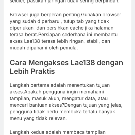
seluler, pastikan jaringan tidak sering berpindah.
Browser juga berperan penting.Gunakan browser
yang sudah diperbarui, tutup tab yang tidak
diperlukan, dan bersihkan cache jika halaman
terasa berat.Persiapan sederhana ini membantu
akses Lae138 terasa lebih ringan, stabil, dan
mudah dipahami oleh pemula.
Cara Mengakses Lae138 dengan
Lebih Praktis
Langkah pertama adalah menentukan tujuan
akses.Apakah pengguna ingin memahami
tampilan, masuk akun, mengatur data, atau
mencari bantuan akses?Dengan tujuan yang jelas,
pengguna tidak perlu membuka terlalu banyak
menu yang tidak relevan.
Langkah kedua adalah membaca tampilan