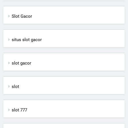
Slot Gacor
situs slot gacor
slot gacor
slot
slot 777