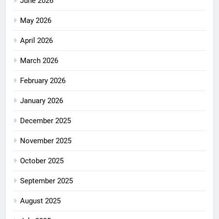
June 2026
May 2026
April 2026
March 2026
February 2026
January 2026
December 2025
November 2025
October 2025
September 2025
August 2025