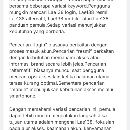
bersama beberapa variasi keyword.Pengguna
mungkin mencari Lae138 login, Lae138 resmi,
Lae138 alternatif, Lae138 mobile, atau Lae138
panduan pemula.Setiap variasi menunjukkan
kebutuhan yang berbeda.
Pencarian “login” biasanya berkaitan dengan
proses masuk akun.Pencarian “resmi” berkaitan
dengan kebutuhan memahami akses atau
informasi brand secara lebih jelas.Pencarian
“alternatif” biasanya muncul saat pengguna
mencari opsi akses lain ketika halaman utama
terasa kurang optimal.Sementara pencarian
“mobile” menunjukkan kebutuhan akses melalui
smartphone.
Dengan memahami variasi pencarian ini, pemula
dapat lebih mudah menentukan langkah.Jika
tujuan utama adalah mengenal Lae138, fokuslah
pada alur akses, keamanan akun, kenyamanan