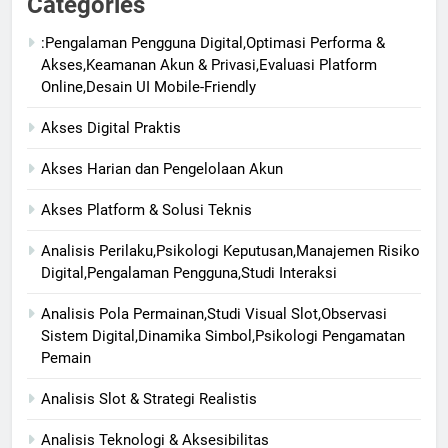
Categories
:Pengalaman Pengguna Digital,Optimasi Performa &
Akses,Keamanan Akun & Privasi,Evaluasi Platform
Online,Desain UI Mobile-Friendly
Akses Digital Praktis
Akses Harian dan Pengelolaan Akun
Akses Platform & Solusi Teknis
Analisis Perilaku,Psikologi Keputusan,Manajemen Risiko
Digital,Pengalaman Pengguna,Studi Interaksi
Analisis Pola Permainan,Studi Visual Slot,Observasi
Sistem Digital,Dinamika Simbol,Psikologi Pengamatan
Pemain
Analisis Slot & Strategi Realistis
Analisis Teknologi & Aksesibilitas