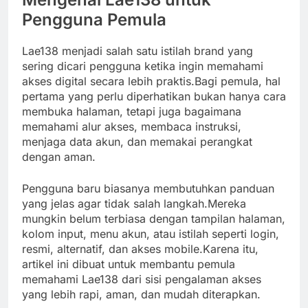
Pengguna Pemula
Lae138 menjadi salah satu istilah brand yang
sering dicari pengguna ketika ingin memahami
akses digital secara lebih praktis.Bagi pemula, hal
pertama yang perlu diperhatikan bukan hanya cara
membuka halaman, tetapi juga bagaimana
memahami alur akses, membaca instruksi,
menjaga data akun, dan memakai perangkat
dengan aman.
Pengguna baru biasanya membutuhkan panduan
yang jelas agar tidak salah langkah.Mereka
mungkin belum terbiasa dengan tampilan halaman,
kolom input, menu akun, atau istilah seperti login,
resmi, alternatif, dan akses mobile.Karena itu,
artikel ini dibuat untuk membantu pemula
memahami Lae138 dari sisi pengalaman akses
yang lebih rapi, aman, dan mudah diterapkan.