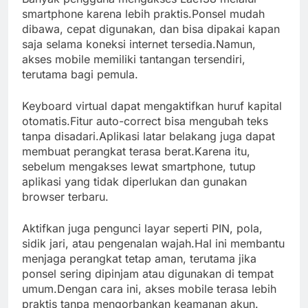
smartphone karena lebih praktis.Ponsel mudah
dibawa, cepat digunakan, dan bisa dipakai kapan
saja selama koneksi internet tersedia.Namun,
akses mobile memiliki tantangan tersendiri,
terutama bagi pemula.
Keyboard virtual dapat mengaktifkan huruf kapital
otomatis.Fitur auto-correct bisa mengubah teks
tanpa disadari.Aplikasi latar belakang juga dapat
membuat perangkat terasa berat.Karena itu,
sebelum mengakses lewat smartphone, tutup
aplikasi yang tidak diperlukan dan gunakan
browser terbaru.
Aktifkan juga pengunci layar seperti PIN, pola,
sidik jari, atau pengenalan wajah.Hal ini membantu
menjaga perangkat tetap aman, terutama jika
ponsel sering dipinjam atau digunakan di tempat
umum.Dengan cara ini, akses mobile terasa lebih
praktis tanpa mengorbankan keamanan akun.