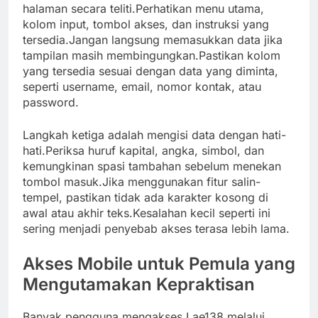
halaman secara teliti.Perhatikan menu utama,
kolom input, tombol akses, dan instruksi yang
tersedia.Jangan langsung memasukkan data jika
tampilan masih membingungkan.Pastikan kolom
yang tersedia sesuai dengan data yang diminta,
seperti username, email, nomor kontak, atau
password.
Langkah ketiga adalah mengisi data dengan hati-
hati.Periksa huruf kapital, angka, simbol, dan
kemungkinan spasi tambahan sebelum menekan
tombol masuk.Jika menggunakan fitur salin-
tempel, pastikan tidak ada karakter kosong di
awal atau akhir teks.Kesalahan kecil seperti ini
sering menjadi penyebab akses terasa lebih lama.
Akses Mobile untuk Pemula yang
Mengutamakan Kepraktisan
Banyak pengguna mengakses Lae138 melalui