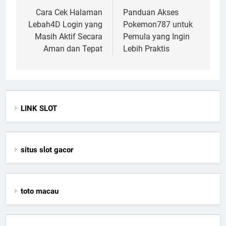
navigation
Cara Cek Halaman
Panduan Akses
Lebah4D Login yang
Pokemon787 untuk
Masih Aktif Secara
Pemula yang Ingin
Aman dan Tepat
Lebih Praktis
LINK SLOT
situs slot gacor
toto macau