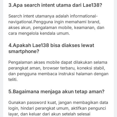
3.Apa search intent utama dari Lae138?
Search intent utamanya adalah informational-
navigational.Pengguna ingin memahami brand,
akses akun, pengalaman mobile, keamanan, dan
cara mengelola kendala umum.
4.Apakah Lae138 bisa diakses lewat
smartphone?
Pengalaman akses mobile dapat dilakukan selama
perangkat aman, browser terbaru, koneksi stabil,
dan pengguna membaca instruksi halaman dengan
teliti.
5.Bagaimana menjaga akun tetap aman?
Gunakan password kuat, jangan membagikan data
login, hindari perangkat umum, aktifkan pengunci
layar, dan keluar dari akun setelah selesai