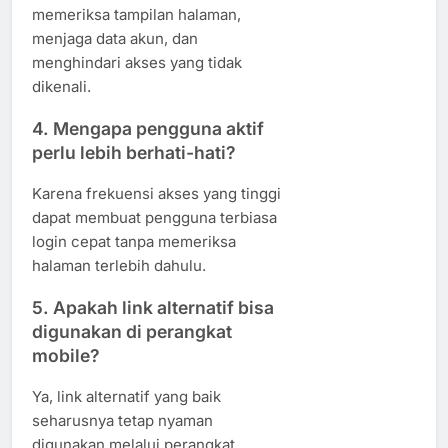
memeriksa tampilan halaman,
menjaga data akun, dan
menghindari akses yang tidak
dikenali.
4. Mengapa pengguna aktif
perlu lebih berhati-hati?
Karena frekuensi akses yang tinggi
dapat membuat pengguna terbiasa
login cepat tanpa memeriksa
halaman terlebih dahulu.
5. Apakah link alternatif bisa
digunakan di perangkat
mobile?
Ya, link alternatif yang baik
seharusnya tetap nyaman
digunakan melalui perangkat