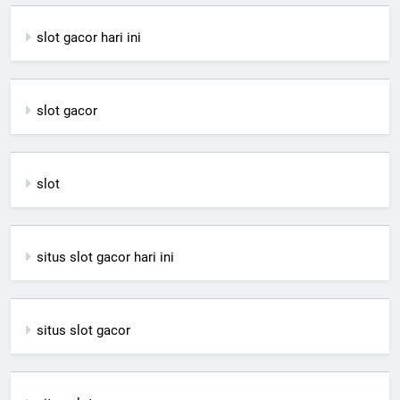
slot gacor hari ini
slot gacor
slot
situs slot gacor hari ini
situs slot gacor