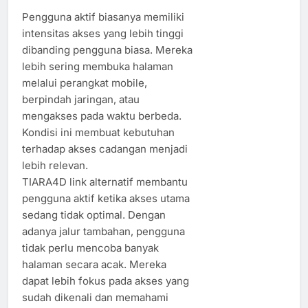
Pengguna aktif biasanya memiliki
intensitas akses yang lebih tinggi
dibanding pengguna biasa. Mereka
lebih sering membuka halaman
melalui perangkat mobile,
berpindah jaringan, atau
mengakses pada waktu berbeda.
Kondisi ini membuat kebutuhan
terhadap akses cadangan menjadi
lebih relevan.
TIARA4D link alternatif membantu
pengguna aktif ketika akses utama
sedang tidak optimal. Dengan
adanya jalur tambahan, pengguna
tidak perlu mencoba banyak
halaman secara acak. Mereka
dapat lebih fokus pada akses yang
sudah dikenali dan memahami