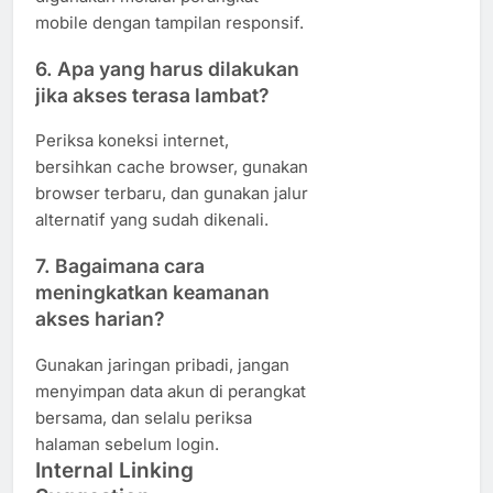
mobile dengan tampilan responsif.
6. Apa yang harus dilakukan
jika akses terasa lambat?
Periksa koneksi internet,
bersihkan cache browser, gunakan
browser terbaru, dan gunakan jalur
alternatif yang sudah dikenali.
7. Bagaimana cara
meningkatkan keamanan
akses harian?
Gunakan jaringan pribadi, jangan
menyimpan data akun di perangkat
bersama, dan selalu periksa
halaman sebelum login.
Internal Linking