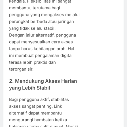
kendala. Fleksibilitas ini sangat
membantu, terutama bagi
pengguna yang mengakses melalui
perangkat berbeda atau jaringan
yang tidak selalu stabil.
Dengan jalur alternatif, pengguna
dapat menyesuaikan cara akses
tanpa harus kehilangan arah. Hal
ini membuat pengalaman digital
terasa lebih praktis dan
terorganisir.
2. Mendukung Akses Harian
yang Lebih Stabil
Bagi pengguna aktif, stabilitas
akses sangat penting. Link
alternatif dapat membantu
mengurangi hambatan ketika
halaman utama sulit dimuat. Meski