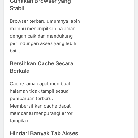
Gunakan Browser yang
Stabil
Browser terbaru umumnya lebih
mampu menampilkan halaman
dengan baik dan mendukung
perlindungan akses yang lebih
baik.
Bersihkan Cache Secara
Berkala
Cache lama dapat membuat
halaman tidak tampil sesuai
pembaruan terbaru.
Membersihkan cache dapat
membantu mengurangi error
tampilan.
Hindari Banyak Tab Akses