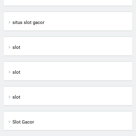
situs slot gacor
slot
slot
slot
Slot Gacor