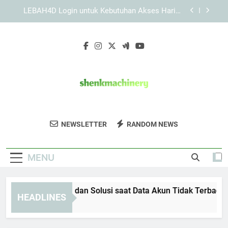
Skip
Login KAYA787 dan Langkah Mengatasi Halaman
to
Tidak Merespons
content
Panduan Memeriksa Ruang Penyimpanan
sebelum Membuka KAYA787 Login
EDWINSLOT Login dan Solusi saat Data Akun
Tidak Terbaca dengan Benar
LEBAH4D Login untuk Kebutuhan Akses Harian
yang Lebih Fleksibel dan Teratur
Login KAYA787 dan Langkah Mengatasi Halaman
Tidak Merespons
Shenk Machinery
Dapatkan Mesin Industri Berkualitas Dari
Panduan Memeriksa Ruang Penyimpanan
NEWSLETTER
RANDOM NEWS
sebelum Membuka KAYA787 Login
Shenk Machinery. Pilihan Terbaik Untuk
Efisiensi Produksi Anda.
MENU
WINSLOT Login dan Solusi saat Data Akun Tidak Terbaca den
HEADLINES
Weeks Ago