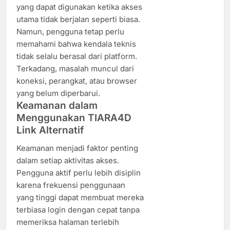
yang dapat digunakan ketika akses
utama tidak berjalan seperti biasa.
Namun, pengguna tetap perlu
memahami bahwa kendala teknis
tidak selalu berasal dari platform.
Terkadang, masalah muncul dari
koneksi, perangkat, atau browser
yang belum diperbarui.
Keamanan dalam
Menggunakan TIARA4D
Link Alternatif
Keamanan menjadi faktor penting
dalam setiap aktivitas akses.
Pengguna aktif perlu lebih disiplin
karena frekuensi penggunaan
yang tinggi dapat membuat mereka
terbiasa login dengan cepat tanpa
memeriksa halaman terlebih