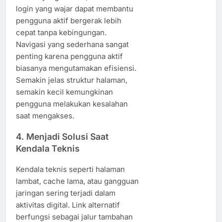
login yang wajar dapat membantu
pengguna aktif bergerak lebih
cepat tanpa kebingungan.
Navigasi yang sederhana sangat
penting karena pengguna aktif
biasanya mengutamakan efisiensi.
Semakin jelas struktur halaman,
semakin kecil kemungkinan
pengguna melakukan kesalahan
saat mengakses.
4. Menjadi Solusi Saat
Kendala Teknis
Kendala teknis seperti halaman
lambat, cache lama, atau gangguan
jaringan sering terjadi dalam
aktivitas digital. Link alternatif
berfungsi sebagai jalur tambahan