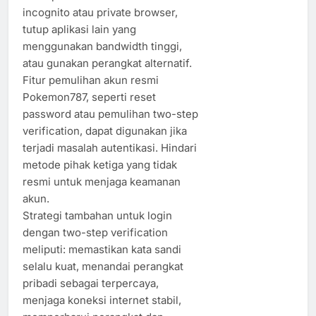
incognito atau private browser,
tutup aplikasi lain yang
menggunakan bandwidth tinggi,
atau gunakan perangkat alternatif.
Fitur pemulihan akun resmi
Pokemon787, seperti reset
password atau pemulihan two-step
verification, dapat digunakan jika
terjadi masalah autentikasi. Hindari
metode pihak ketiga yang tidak
resmi untuk menjaga keamanan
akun.
Strategi tambahan untuk login
dengan two-step verification
meliputi: memastikan kata sandi
selalu kuat, menandai perangkat
pribadi sebagai terpercaya,
menjaga koneksi internet stabil,