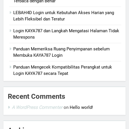
Terbaca dengan Benar
LEBAH4D Login untuk Kebutuhan Akses Harian yang
Lebih Fleksibel dan Teratur
Login KAYA787 dan Langkah Mengatasi Halaman Tidak
Merespons
Panduan Memeriksa Ruang Penyimpanan sebelum
Membuka KAYA787 Login
Panduan Mengecek Kompatibilitas Perangkat untuk
Login KAYA787 secara Tepat
Recent Comments
A WordPress Commenter
on
Hello world!