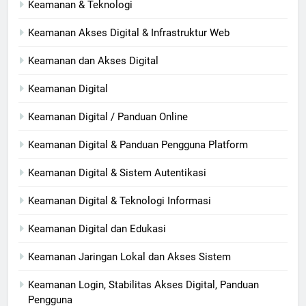
Keamanan & Teknologi
Keamanan Akses Digital & Infrastruktur Web
Keamanan dan Akses Digital
Keamanan Digital
Keamanan Digital / Panduan Online
Keamanan Digital & Panduan Pengguna Platform
Keamanan Digital & Sistem Autentikasi
Keamanan Digital & Teknologi Informasi
Keamanan Digital dan Edukasi
Keamanan Jaringan Lokal dan Akses Sistem
Keamanan Login, Stabilitas Akses Digital, Panduan
Pengguna