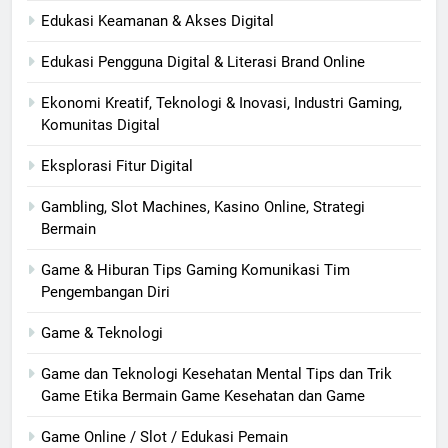
Edukasi Keamanan & Akses Digital
Edukasi Pengguna Digital & Literasi Brand Online
Ekonomi Kreatif, Teknologi & Inovasi, Industri Gaming,
Komunitas Digital
Eksplorasi Fitur Digital
Gambling, Slot Machines, Kasino Online, Strategi
Bermain
Game & Hiburan Tips Gaming Komunikasi Tim
Pengembangan Diri
Game & Teknologi
Game dan Teknologi Kesehatan Mental Tips dan Trik
Game Etika Bermain Game Kesehatan dan Game
Game Online / Slot / Edukasi Pemain