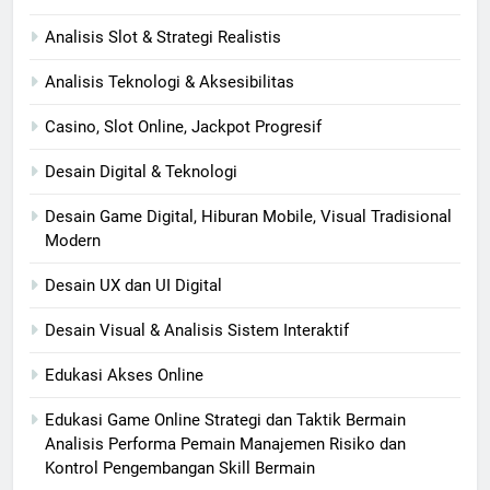
Analisis Slot & Strategi Realistis
Analisis Teknologi & Aksesibilitas
Casino, Slot Online, Jackpot Progresif
Desain Digital & Teknologi
Desain Game Digital, Hiburan Mobile, Visual Tradisional
Modern
Desain UX dan UI Digital
Desain Visual & Analisis Sistem Interaktif
Edukasi Akses Online
Edukasi Game Online Strategi dan Taktik Bermain
Analisis Performa Pemain Manajemen Risiko dan
Kontrol Pengembangan Skill Bermain