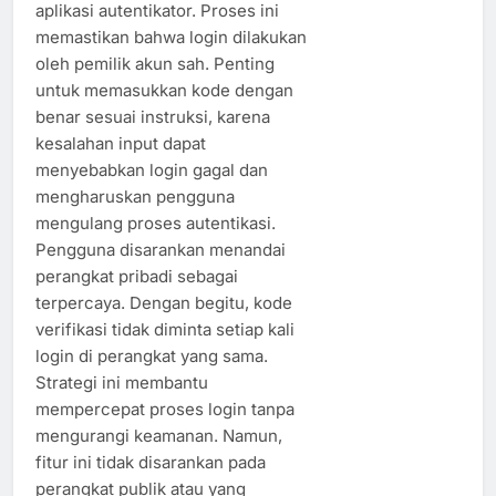
aplikasi autentikator. Proses ini
memastikan bahwa login dilakukan
oleh pemilik akun sah. Penting
untuk memasukkan kode dengan
benar sesuai instruksi, karena
kesalahan input dapat
menyebabkan login gagal dan
mengharuskan pengguna
mengulang proses autentikasi.
Pengguna disarankan menandai
perangkat pribadi sebagai
terpercaya. Dengan begitu, kode
verifikasi tidak diminta setiap kali
login di perangkat yang sama.
Strategi ini membantu
mempercepat proses login tanpa
mengurangi keamanan. Namun,
fitur ini tidak disarankan pada
perangkat publik atau yang