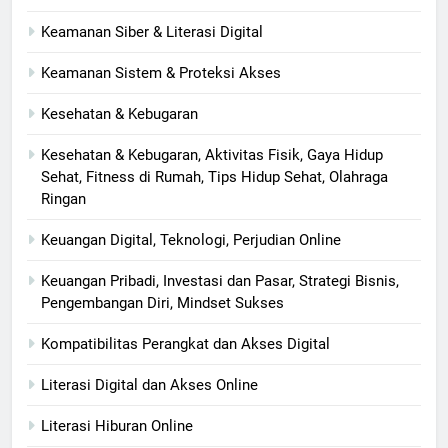
Keamanan Siber & Literasi Digital
Keamanan Sistem & Proteksi Akses
Kesehatan & Kebugaran
Kesehatan & Kebugaran, Aktivitas Fisik, Gaya Hidup
Sehat, Fitness di Rumah, Tips Hidup Sehat, Olahraga
Ringan
Keuangan Digital, Teknologi, Perjudian Online
Keuangan Pribadi, Investasi dan Pasar, Strategi Bisnis,
Pengembangan Diri, Mindset Sukses
Kompatibilitas Perangkat dan Akses Digital
Literasi Digital dan Akses Online
Literasi Hiburan Online