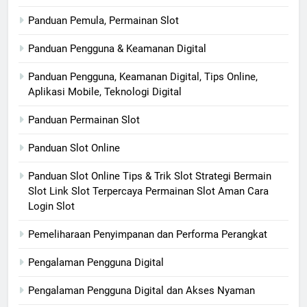
Panduan Pemula, Permainan Slot
Panduan Pengguna & Keamanan Digital
Panduan Pengguna, Keamanan Digital, Tips Online,
Aplikasi Mobile, Teknologi Digital
Panduan Permainan Slot
Panduan Slot Online
Panduan Slot Online Tips & Trik Slot Strategi Bermain
Slot Link Slot Terpercaya Permainan Slot Aman Cara
Login Slot
Pemeliharaan Penyimpanan dan Performa Perangkat
Pengalaman Pengguna Digital
Pengalaman Pengguna Digital dan Akses Nyaman