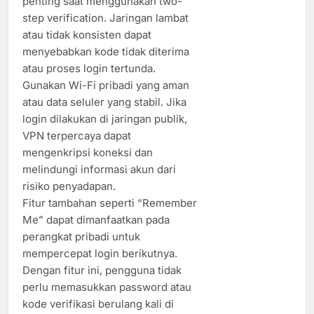
penting saat menggunakan two-
step verification. Jaringan lambat
atau tidak konsisten dapat
menyebabkan kode tidak diterima
atau proses login tertunda.
Gunakan Wi-Fi pribadi yang aman
atau data seluler yang stabil. Jika
login dilakukan di jaringan publik,
VPN terpercaya dapat
mengenkripsi koneksi dan
melindungi informasi akun dari
risiko penyadapan.
Fitur tambahan seperti “Remember
Me” dapat dimanfaatkan pada
perangkat pribadi untuk
mempercepat login berikutnya.
Dengan fitur ini, pengguna tidak
perlu memasukkan password atau
kode verifikasi berulang kali di