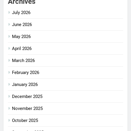
Archives
July 2026
June 2026
May 2026
April 2026
March 2026
February 2026
January 2026
December 2025
November 2025
October 2025