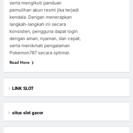
serta mengikuti panduan
pemulihan akun resmi jika terjadi
kendala. Dengan menerapkan
langkah-langkah ini secara
konsisten, pengguna dapat login
dengan aman, nyaman, dan cepat,
serta menikmati pengalaman
Pokemon787 secara optimal.
Read More
LINK SLOT
situs slot gacor