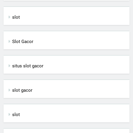
slot
Slot Gacor
situs slot gacor
slot gacor
slot