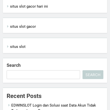
situs slot gacor hari ini
situs slot gacor
situs slot
Search
SEARCH
Recent Posts
EDWINSLOT Login dan Solusi saat Data Akun Tidak