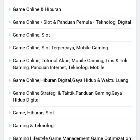
Game Online & Hiburan
Game Online • Slot & Panduan Pemula • Teknologi Digital
Game Online, Slot
Game Online, Slot Terpercaya, Mobile Gaming
Game Online, Tutorial Akun, Mobile Gaming, Tips & Trik
Gaming, Panduan Internet, Teknologi Mobile
Game Online,Hiburan Digital,Gaya Hidup & Waktu Luang
Game Online,Strategi & Taktik,Panduan Gaming,Gaya
Hidup Digital
Game, Hiburan, Slot
Gaming & Teknologi
Gaming Lifestyle Game Management Game Optimization