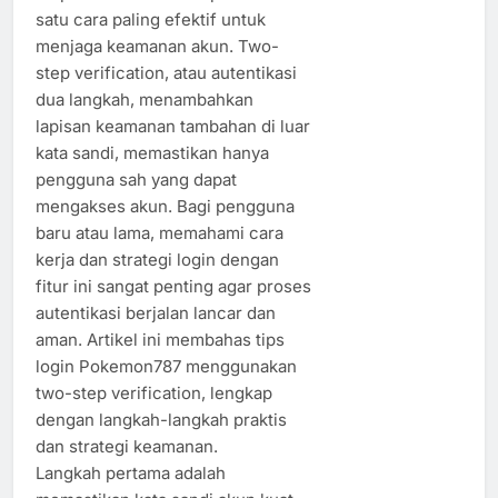
satu cara paling efektif untuk
menjaga keamanan akun. Two-
step verification, atau autentikasi
dua langkah, menambahkan
lapisan keamanan tambahan di luar
kata sandi, memastikan hanya
pengguna sah yang dapat
mengakses akun. Bagi pengguna
baru atau lama, memahami cara
kerja dan strategi login dengan
fitur ini sangat penting agar proses
autentikasi berjalan lancar dan
aman. Artikel ini membahas tips
login Pokemon787 menggunakan
two-step verification, lengkap
dengan langkah-langkah praktis
dan strategi keamanan.
Langkah pertama adalah