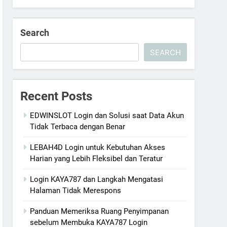
Search
SEARCH
Recent Posts
EDWINSLOT Login dan Solusi saat Data Akun
Tidak Terbaca dengan Benar
LEBAH4D Login untuk Kebutuhan Akses
Harian yang Lebih Fleksibel dan Teratur
Login KAYA787 dan Langkah Mengatasi
Halaman Tidak Merespons
Panduan Memeriksa Ruang Penyimpanan
sebelum Membuka KAYA787 Login