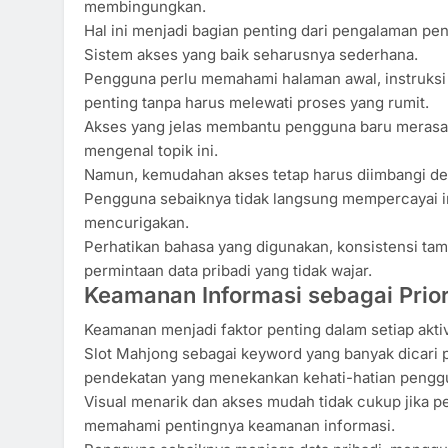
membingungkan.
Hal ini menjadi bagian penting dari pengalaman pe
Sistem akses yang baik seharusnya sederhana.
Pengguna perlu memahami halaman awal, instruksi 
penting tanpa harus melewati proses yang rumit.
Akses yang jelas membantu pengguna baru merasa 
mengenal topik ini.
Namun, kemudahan akses tetap harus diimbangi den
Pengguna sebaiknya tidak langsung mempercayai in
mencurigakan.
Perhatikan bahasa yang digunakan, konsistensi tam
permintaan data pribadi yang tidak wajar.
Keamanan Informasi sebagai Prior
Keamanan menjadi faktor penting dalam setiap aktivi
Slot Mahjong sebagai keyword yang banyak dicari 
pendekatan yang menekankan kehati-hatian pengg
Visual menarik dan akses mudah tidak cukup jika p
memahami pentingnya keamanan informasi.