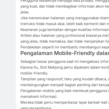
Pengguna sebaiknya menjaga data pribadi, menggu
yang kuat, dan tidak membagikan informasi akun ke
jelas.
Jika menemukan halaman yang menggunakan klaim 
instruksi tidak masuk akal, lebih baik berhenti dan
Keamanan juga berkaitan dengan kualitas informasi
Artikel atau halaman yang profesional biasanya m
yang jelas, tidak memaksa, dan tidak menjanjikan ha
Pendekatan seperti ini membantu membangun kep
Pengalaman Mobile-Friendly dalam
Sebagian besar pengguna saat ini mengakses infor
Karena itu, Slot Mahjong perlu dipahami dalam ko
mobile-friendly.
Tampilan yang responsif, teks yang mudah dibaca,
membingungkan menjadi bagian penting dari keny
Pengalaman mobile yang baik membuat pengguna 
memahami informasi.
Mereka tidak perlu memperbesar layar berkali-kali
yang tersembunyi.