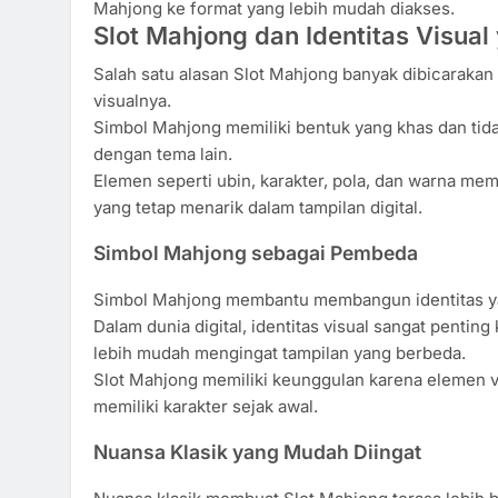
Mahjong ke format yang lebih mudah diakses.
Slot Mahjong dan Identitas Visual
Salah satu alasan Slot Mahjong banyak dibicarakan
visualnya.
Simbol Mahjong memiliki bentuk yang khas dan tid
dengan tema lain.
Elemen seperti ubin, karakter, pola, dan warna mem
yang tetap menarik dalam tampilan digital.
Simbol Mahjong sebagai Pembeda
Simbol Mahjong membantu membangun identitas ya
Dalam dunia digital, identitas visual sangat pentin
lebih mudah mengingat tampilan yang berbeda.
Slot Mahjong memiliki keunggulan karena elemen v
memiliki karakter sejak awal.
Nuansa Klasik yang Mudah Diingat