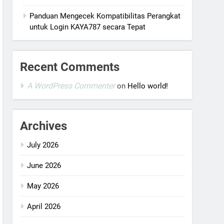
Panduan Mengecek Kompatibilitas Perangkat
untuk Login KAYA787 secara Tepat
Recent Comments
A WordPress Commenter
on
Hello world!
Archives
July 2026
June 2026
May 2026
April 2026