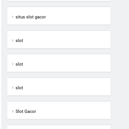
situs slot gacor
slot
slot
slot
Slot Gacor