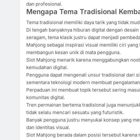
dan profesional.
Mengapa Tema Tradisional Kembal
Tema tradisional memiliki daya tarik yang tidak mud
Di tengah banyaknya hiburan digital dengan desai
seragam, tema klasik justru dapat menjadi pembeda
Mahjong sebagai inspirasi visual memiliki ciri yan
membangun kesan unik di mata pengguna.
Slot Mahjong menarik karena menggabungkan nosta
kemudahan digital.
Pengguna dapat mengenali unsur tradisional dari s
sementara teknologi modern membuat pengalaman te
Perpaduan ini membuat topik tersebut sering mas
komunitas digital.
Tren permainan bertema tradisional juga menunju
tidak selalu mencari sesuatu yang futuristik.
Banyak pengguna justru menyukai konsep yang memil
dan identitas visual.
Slot Mahjong berada dalam posisi tersebut karen