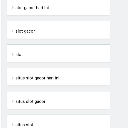
slot gacor hari ini
slot gacor
slot
situs slot gacor hari ini
situs slot gacor
situs slot