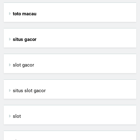
toto macau
situs gacor
slot gacor
situs slot gacor
slot