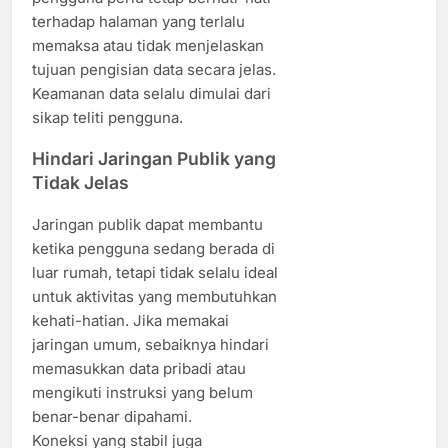
terhadap halaman yang terlalu
memaksa atau tidak menjelaskan
tujuan pengisian data secara jelas.
Keamanan data selalu dimulai dari
sikap teliti pengguna.
Hindari Jaringan Publik yang
Tidak Jelas
Jaringan publik dapat membantu
ketika pengguna sedang berada di
luar rumah, tetapi tidak selalu ideal
untuk aktivitas yang membutuhkan
kehati-hatian. Jika memakai
jaringan umum, sebaiknya hindari
memasukkan data pribadi atau
mengikuti instruksi yang belum
benar-benar dipahami.
Koneksi yang stabil juga