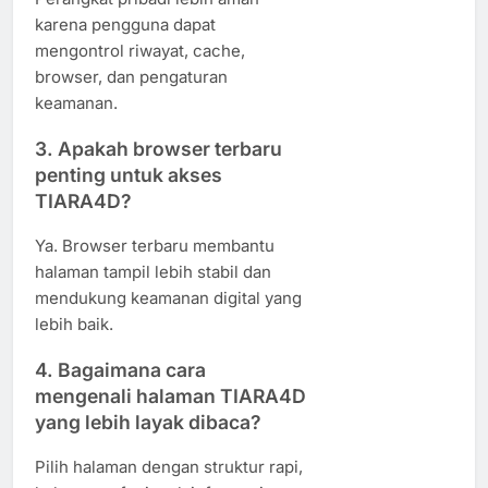
karena pengguna dapat
mengontrol riwayat, cache,
browser, dan pengaturan
keamanan.
3. Apakah browser terbaru
penting untuk akses
TIARA4D?
Ya. Browser terbaru membantu
halaman tampil lebih stabil dan
mendukung keamanan digital yang
lebih baik.
4. Bagaimana cara
mengenali halaman TIARA4D
yang lebih layak dibaca?
Pilih halaman dengan struktur rapi,