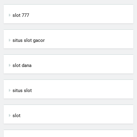
slot 777
situs slot gacor
slot dana
situs slot
slot