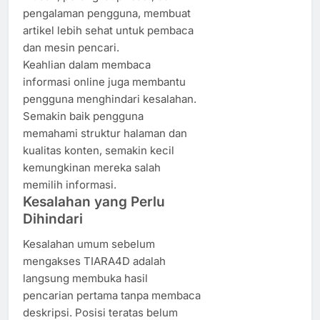
pengalaman pengguna, membuat
artikel lebih sehat untuk pembaca
dan mesin pencari.
Keahlian dalam membaca
informasi online juga membantu
pengguna menghindari kesalahan.
Semakin baik pengguna
memahami struktur halaman dan
kualitas konten, semakin kecil
kemungkinan mereka salah
memilih informasi.
Kesalahan yang Perlu
Dihindari
Kesalahan umum sebelum
mengakses TIARA4D adalah
langsung membuka hasil
pencarian pertama tanpa membaca
deskripsi. Posisi teratas belum