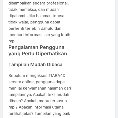
disampaikan secara profesional,
tidak memaksa, dan mudah
dipahami. Jika halaman terasa
tidak wajar, pengguna dapat
berhenti terlebih dahulu dan
mencari informasi lain yang lebih
rapi.
Pengalaman Pengguna
yang Perlu Diperhatikan
Tampilan Mudah Dibaca
Sebelum mengakses TIARA4D
secara online, pengguna dapat
menilai kenyamanan halaman dari
tampilannya. Apakah teks mudah
dibaca? Apakah menu tersusun
rapi? Apakah informasi utama
terlihat jelas? Tampilan yang baik