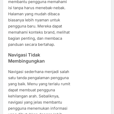
membantu pengguna memahami
isi tanpa harus menebak-nebak.
Halaman yang mudah dibaca
biasanya lebih nyaman untuk
pengguna baru. Mereka dapat
memahami konteks brand, melihat
bagian penting, dan membaca
panduan secara bertahap.
Navigasi Tidak
Membingungkan
Navigasi sederhana menjadi salah
satu tanda pengalaman pengguna
yang baik. Menu yang terlalu rumit
dapat membuat pengguna
kehilangan arah. Sebaliknya,
navigasi yang jelas membantu
pengguna menemukan informasi