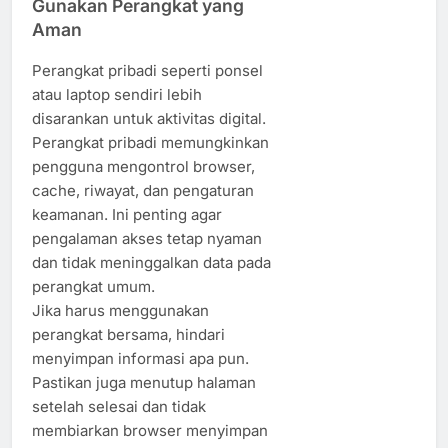
Gunakan Perangkat yang
Aman
Perangkat pribadi seperti ponsel
atau laptop sendiri lebih
disarankan untuk aktivitas digital.
Perangkat pribadi memungkinkan
pengguna mengontrol browser,
cache, riwayat, dan pengaturan
keamanan. Ini penting agar
pengalaman akses tetap nyaman
dan tidak meninggalkan data pada
perangkat umum.
Jika harus menggunakan
perangkat bersama, hindari
menyimpan informasi apa pun.
Pastikan juga menutup halaman
setelah selesai dan tidak
membiarkan browser menyimpan