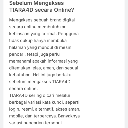
Sebelum Mengakses
TIARA4D secara Online?
Mengakses sebuah brand digital
secara online membutuhkan
kebiasaan yang cermat. Pengguna
tidak cukup hanya membuka
halaman yang muncul di mesin
pencari, tetapi juga perlu
memahami apakah informasi yang
ditemukan jelas, aman, dan sesuai
kebutuhan. Hal ini juga berlaku
sebelum mengakses TIARA4D
secara online.
TIARA4D sering dicari melalui
berbagai variasi kata kunci, seperti
login, resmi, alternatif, akses aman,
mobile, dan terpercaya. Banyaknya
variasi pencarian tersebut