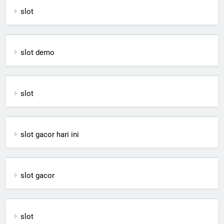
slot
slot demo
slot
slot gacor hari ini
slot gacor
slot