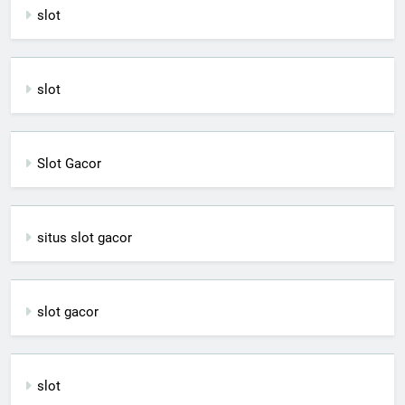
slot
slot
Slot Gacor
situs slot gacor
slot gacor
slot