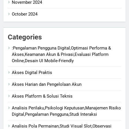
November 2024
October 2024
Categories
:Pengalaman Pengguna Digital,Optimasi Performa &
Akses,Keamanan Akun & Privasi,Evaluasi Platform
Online,Desain UI Mobile-Friendly
Akses Digital Praktis
Akses Harian dan Pengelolaan Akun
Akses Platform & Solusi Teknis
Analisis Perilaku,Psikologi Keputusan,Manajemen Risiko
Digital,Pengalaman Pengguna,Studi Interaksi
Analisis Pola Permainan,Studi Visual Slot,Observasi