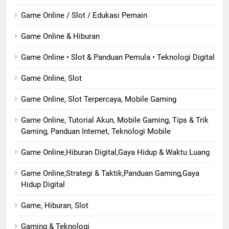
Game Online / Slot / Edukasi Pemain
Game Online & Hiburan
Game Online • Slot & Panduan Pemula • Teknologi Digital
Game Online, Slot
Game Online, Slot Terpercaya, Mobile Gaming
Game Online, Tutorial Akun, Mobile Gaming, Tips & Trik
Gaming, Panduan Internet, Teknologi Mobile
Game Online,Hiburan Digital,Gaya Hidup & Waktu Luang
Game Online,Strategi & Taktik,Panduan Gaming,Gaya
Hidup Digital
Game, Hiburan, Slot
Gaming & Teknologi