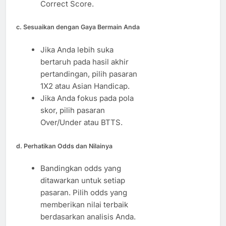
Correct Score.
c. Sesuaikan dengan Gaya Bermain Anda
Jika Anda lebih suka
bertaruh pada hasil akhir
pertandingan, pilih pasaran
1X2 atau Asian Handicap.
Jika Anda fokus pada pola
skor, pilih pasaran
Over/Under atau BTTS.
d. Perhatikan Odds dan Nilainya
Bandingkan odds yang
ditawarkan untuk setiap
pasaran. Pilih odds yang
memberikan nilai terbaik
berdasarkan analisis Anda.