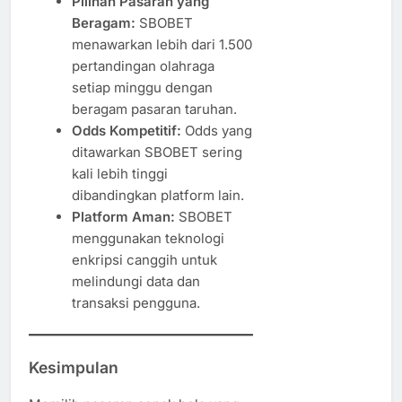
Pilihan Pasaran yang
Beragam:
SBOBET
menawarkan lebih dari 1.500
pertandingan olahraga
setiap minggu dengan
beragam pasaran taruhan.
Odds Kompetitif:
Odds yang
ditawarkan SBOBET sering
kali lebih tinggi
dibandingkan platform lain.
Platform Aman:
SBOBET
menggunakan teknologi
enkripsi canggih untuk
melindungi data dan
transaksi pengguna.
Kesimpulan