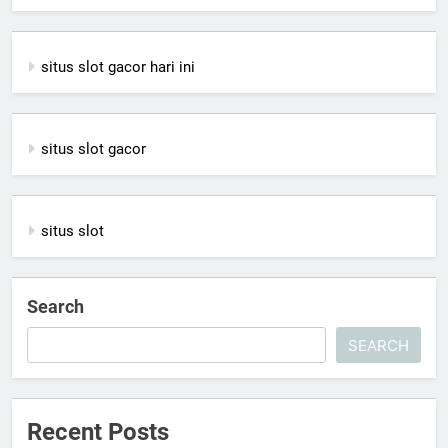
situs slot gacor hari ini
situs slot gacor
situs slot
Search
SEARCH
Recent Posts