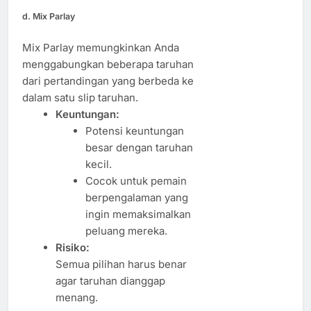
d. Mix Parlay
Mix Parlay memungkinkan Anda
menggabungkan beberapa taruhan
dari pertandingan yang berbeda ke
dalam satu slip taruhan.
Keuntungan:
Potensi keuntungan
besar dengan taruhan
kecil.
Cocok untuk pemain
berpengalaman yang
ingin memaksimalkan
peluang mereka.
Risiko:
Semua pilihan harus benar
agar taruhan dianggap
menang.