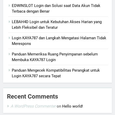
EDWINSLOT Login dan Solusi saat Data Akun Tidak
Terbaca dengan Benar
LEBAH4D Login untuk Kebutuhan Akses Harian yang
Lebih Fleksibel dan Teratur
Login KAYA787 dan Langkah Mengatasi Halaman Tidak
Merespons
Panduan Memeriksa Ruang Penyimpanan sebelum
Membuka KAYA787 Login
Panduan Mengecek Kompatibilitas Perangkat untuk
Login KAYA787 secara Tepat
Recent Comments
A WordPress Commenter
on
Hello world!