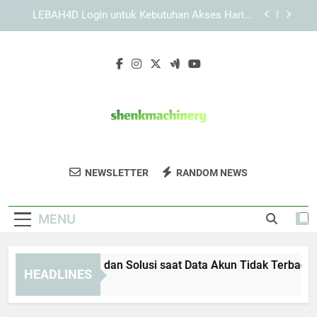
Skip
Login KAYA787 dan Langkah Mengatasi Halaman
to
Tidak Merespons
content
Panduan Memeriksa Ruang Penyimpanan
sebelum Membuka KAYA787 Login
EDWINSLOT Login dan Solusi saat Data Akun
Tidak Terbaca dengan Benar
LEBAH4D Login untuk Kebutuhan Akses Harian
yang Lebih Fleksibel dan Teratur
Login KAYA787 dan Langkah Mengatasi Halaman
Tidak Merespons
Shenk Machinery
Dapatkan Mesin Industri Berkualitas Dari
Panduan Memeriksa Ruang Penyimpanan
NEWSLETTER
RANDOM NEWS
sebelum Membuka KAYA787 Login
Shenk Machinery. Pilihan Terbaik Untuk
Efisiensi Produksi Anda.
MENU
WINSLOT Login dan Solusi saat Data Akun Tidak Terbaca den
HEADLINES
Weeks Ago