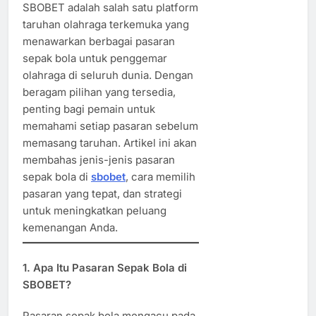
SBOBET adalah salah satu platform
taruhan olahraga terkemuka yang
menawarkan berbagai pasaran
sepak bola untuk penggemar
olahraga di seluruh dunia. Dengan
beragam pilihan yang tersedia,
penting bagi pemain untuk
memahami setiap pasaran sebelum
memasang taruhan. Artikel ini akan
membahas jenis-jenis pasaran
sepak bola di
sbobet
, cara memilih
pasaran yang tepat, dan strategi
untuk meningkatkan peluang
kemenangan Anda.
1.
Apa Itu Pasaran Sepak Bola di
SBOBET?
Pasaran sepak bola mengacu pada