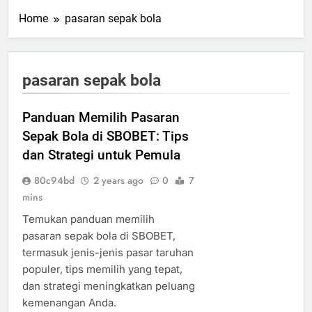
Home
pasaran sepak bola
pasaran sepak bola
Panduan Memilih Pasaran
Sepak Bola di SBOBET: Tips
dan Strategi untuk Pemula
80c94bd
2 years ago
0
7
mins
Temukan panduan memilih
pasaran sepak bola di SBOBET,
termasuk jenis-jenis pasar taruhan
populer, tips memilih yang tepat,
dan strategi meningkatkan peluang
kemenangan Anda.