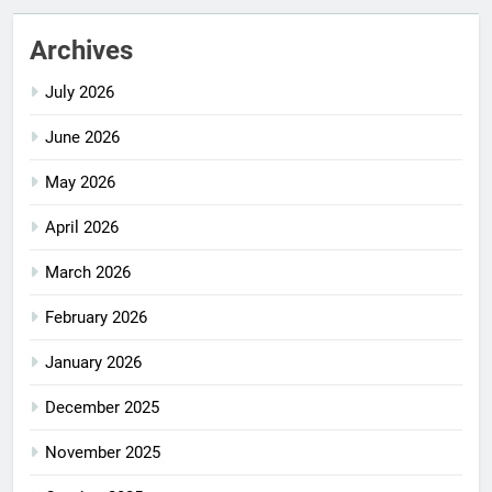
Archives
July 2026
June 2026
May 2026
April 2026
March 2026
February 2026
January 2026
December 2025
November 2025