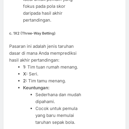
fokus pada pola skor
daripada hasil akhir
pertandingan.
c. 1X2 (Three-Way Betting)
Pasaran ini adalah jenis taruhan
dasar di mana Anda memprediksi
hasil akhir pertandingan:
1:
Tim tuan rumah menang.
X:
Seri.
2:
Tim tamu menang.
Keuntungan:
Sederhana dan mudah
dipahami.
Cocok untuk pemula
yang baru memulai
taruhan sepak bola.