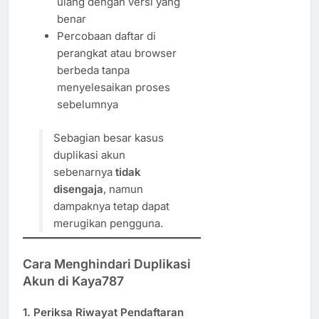
ulang dengan versi yang
benar
Percobaan daftar di
perangkat atau browser
berbeda tanpa
menyelesaikan proses
sebelumnya
Sebagian besar kasus
duplikasi akun
sebenarnya
tidak
disengaja
, namun
dampaknya tetap dapat
merugikan pengguna.
Cara Menghindari Duplikasi
Akun di Kaya787
1.
Periksa Riwayat Pendaftaran