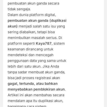
pembuatan akun ganda secara
tidak sengaja.
Dalam dunia platform digital,
pembuatan akun ganda (duplikasi
akun)
menjadi salah satu isu yang
sering diabaikan, tetapi bisa
menimbulkan masalah serius. Di
platform seperti
Kaya787
, sistem
keamanan dirancang untuk
mendeteksi dan mencegah
penggunaan data yang sama untuk
lebih dari satu akun. Jika Anda
tanpa sadar membuat akun ganda,
bisa jadi proses registrasi akan
gagal, tertunda, atau bahkan
menyebabkan pemblokiran akun
.
Artikel ini akan membahas secara
mendalam apa itu duplikasi akun,
bagaimana cara sistem