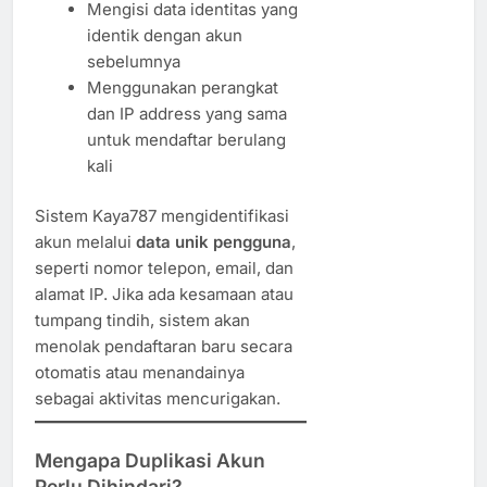
Mengisi data identitas yang
identik dengan akun
sebelumnya
Menggunakan perangkat
dan IP address yang sama
untuk mendaftar berulang
kali
Sistem Kaya787 mengidentifikasi
akun melalui
data unik pengguna
,
seperti nomor telepon, email, dan
alamat IP. Jika ada kesamaan atau
tumpang tindih, sistem akan
menolak pendaftaran baru secara
otomatis atau menandainya
sebagai aktivitas mencurigakan.
Mengapa Duplikasi Akun
Perlu Dihindari?