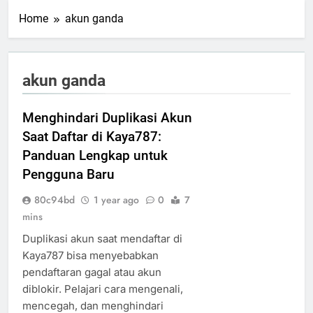
Home
akun ganda
akun ganda
Menghindari Duplikasi Akun
Saat Daftar di Kaya787:
Panduan Lengkap untuk
Pengguna Baru
80c94bd
1 year ago
0
7
mins
Duplikasi akun saat mendaftar di
Kaya787 bisa menyebabkan
pendaftaran gagal atau akun
diblokir. Pelajari cara mengenali,
mencegah, dan menghindari