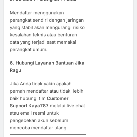
Mendaftar menggunakan
perangkat sendiri dengan jaringan
yang stabil akan mengurangi risiko
kesalahan teknis atau benturan
data yang terjadi saat memakai
perangkat umum.
6.
Hubungi Layanan Bantuan Jika
Ragu
Jika Anda tidak yakin apakah
pernah mendaftar atau tidak, lebih
baik hubungi tim
Customer
Support Kaya787
melalui live chat
atau email resmi untuk
pengecekan akun sebelum
mencoba mendaftar ulang.