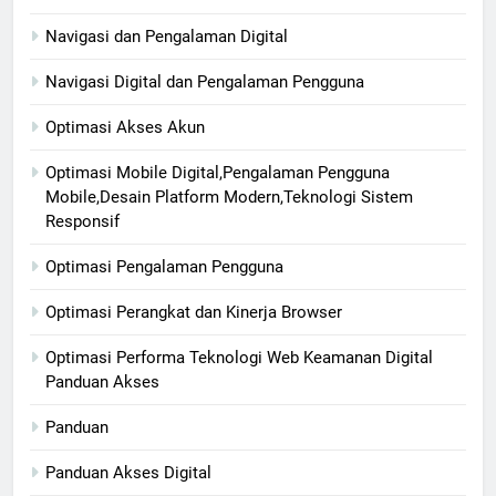
Navigasi dan Pengalaman Digital
Navigasi Digital dan Pengalaman Pengguna
Optimasi Akses Akun
Optimasi Mobile Digital,Pengalaman Pengguna
Mobile,Desain Platform Modern,Teknologi Sistem
Responsif
Optimasi Pengalaman Pengguna
Optimasi Perangkat dan Kinerja Browser
Optimasi Performa Teknologi Web Keamanan Digital
Panduan Akses
Panduan
Panduan Akses Digital