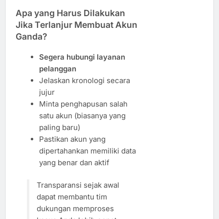
Apa yang Harus Dilakukan
Jika Terlanjur Membuat Akun
Ganda?
Segera hubungi layanan
pelanggan
Jelaskan kronologi secara
jujur
Minta penghapusan salah
satu akun (biasanya yang
paling baru)
Pastikan akun yang
dipertahankan memiliki data
yang benar dan aktif
Transparansi sejak awal
dapat membantu tim
dukungan memproses