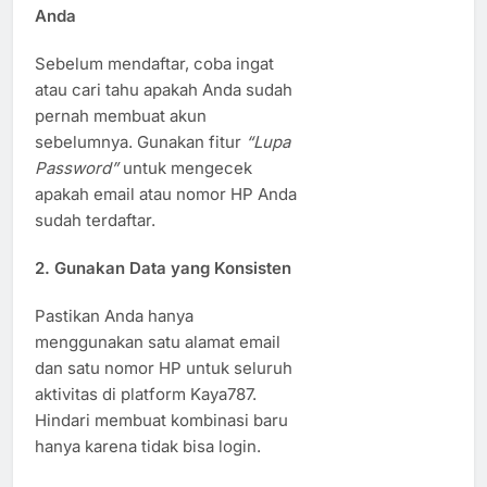
Anda
Sebelum mendaftar, coba ingat
atau cari tahu apakah Anda sudah
pernah membuat akun
sebelumnya. Gunakan fitur
“Lupa
Password”
untuk mengecek
apakah email atau nomor HP Anda
sudah terdaftar.
2.
Gunakan Data yang Konsisten
Pastikan Anda hanya
menggunakan satu alamat email
dan satu nomor HP untuk seluruh
aktivitas di platform Kaya787.
Hindari membuat kombinasi baru
hanya karena tidak bisa login.