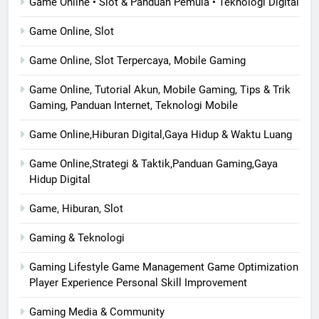
Game Online • Slot & Panduan Pemula • Teknologi Digital
Game Online, Slot
Game Online, Slot Terpercaya, Mobile Gaming
Game Online, Tutorial Akun, Mobile Gaming, Tips & Trik
Gaming, Panduan Internet, Teknologi Mobile
Game Online,Hiburan Digital,Gaya Hidup & Waktu Luang
Game Online,Strategi & Taktik,Panduan Gaming,Gaya
Hidup Digital
Game, Hiburan, Slot
Gaming & Teknologi
Gaming Lifestyle Game Management Game Optimization
Player Experience Personal Skill Improvement
Gaming Media & Community