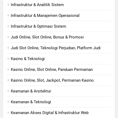
Infrastruktur & Analitik Sistem
Infrastruktur & Manajemen Operasional
Infrastruktur & Optimasi Sistem
Judi Online, Slot Online, Bonus & Promosi
Judi Slot Online, Teknologi Perjudian, Platform Judi
Kasino & Teknologi
Kasino Online, Slot Online, Panduan Permainan
Kasino Online, Slot, Jackpot, Permainan Kasino
Keamanan & Arsitektur
Keamanan & Teknologi
Keamanan Akses Digital & Infrastruktur Web