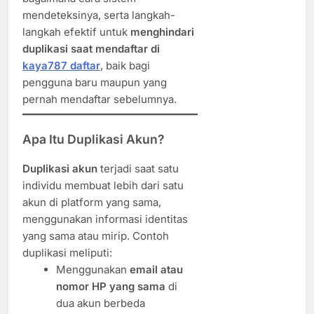
mendeteksinya, serta langkah-
langkah efektif untuk
menghindari
duplikasi saat mendaftar di
kaya787 daftar
, baik bagi
pengguna baru maupun yang
pernah mendaftar sebelumnya.
Apa Itu Duplikasi Akun?
Duplikasi akun
terjadi saat satu
individu membuat lebih dari satu
akun di platform yang sama,
menggunakan informasi identitas
yang sama atau mirip. Contoh
duplikasi meliputi:
Menggunakan
email atau
nomor HP yang sama
di
dua akun berbeda