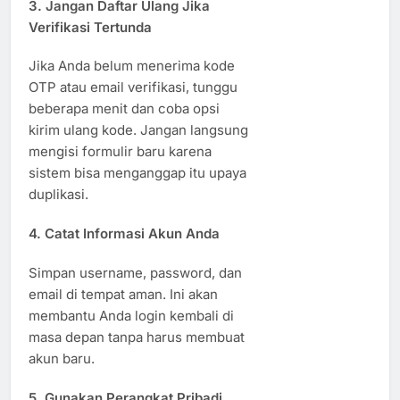
3.
Jangan Daftar Ulang Jika
Verifikasi Tertunda
Jika Anda belum menerima kode
OTP atau email verifikasi, tunggu
beberapa menit dan coba opsi
kirim ulang kode. Jangan langsung
mengisi formulir baru karena
sistem bisa menganggap itu upaya
duplikasi.
4.
Catat Informasi Akun Anda
Simpan username, password, dan
email di tempat aman. Ini akan
membantu Anda login kembali di
masa depan tanpa harus membuat
akun baru.
5.
Gunakan Perangkat Pribadi