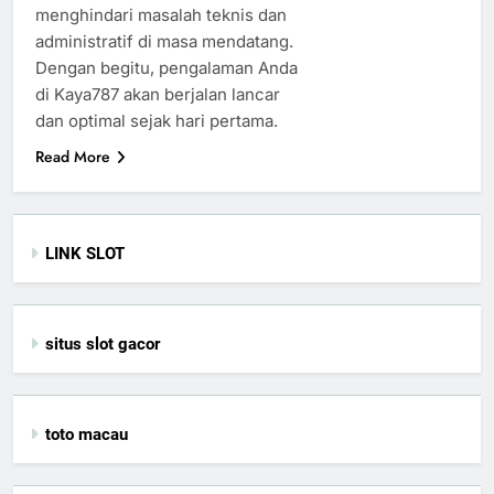
menghindari masalah teknis dan
administratif di masa mendatang.
Dengan begitu, pengalaman Anda
di Kaya787 akan berjalan lancar
dan optimal sejak hari pertama.
Read More
LINK SLOT
situs slot gacor
toto macau