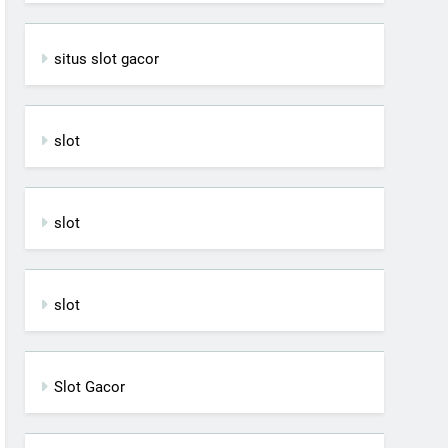
situs slot gacor
slot
slot
slot
Slot Gacor