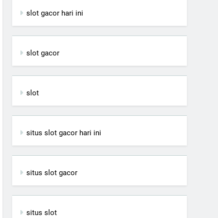
slot gacor hari ini
slot gacor
slot
situs slot gacor hari ini
situs slot gacor
situs slot