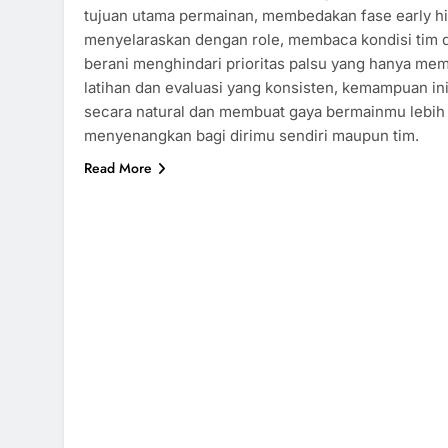
tujuan utama permainan, membedakan fase early hi
menyelaraskan dengan role, membaca kondisi tim d
berani menghindari prioritas palsu yang hanya m
latihan dan evaluasi yang konsisten, kemampuan in
secara natural dan membuat gaya bermainmu lebih t
menyenangkan bagi dirimu sendiri maupun tim.
Read More