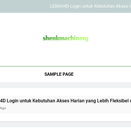
LEBAH4D Login untuk Kebutuhan Akses Har
Login KAYA787 dan Langkah
Panduan Memeriksa Ruang Penyimpa
EDWINSLOT Login dan Solusi saat 
nk Machinery
LEBAH4D Login untuk Kebutuhan Akses Har
esin Industri Berkualitas Dari Shenk Machinery. Pilihan Terbai
Login KAYA787 dan Langkah
SAMPLE PAGE
Panduan Memeriksa Ruang Penyimpa
uk Kebutuhan Akses Harian yang Lebih Fleksibel dan Teratur