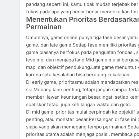
pandang seperti ini, kamu tidak mudah terjebak ber
fokus pada apa yang benar benar mendekatkan tim
Menentukan Prioritas Berdasarka
Permainan
Umumnya, game online punya tiga fase besar yaitu
game, dan late game.Setiap fase memiliki prioritas
game biasanya berfokus pada penguatan fondasi, se
leveling, dan menjaga lane.Mid game mulai bergeser
map, dan objektif pendukung.Late game menuntut k
karena satu kesalahan bisa berujung kekalahan.
Di early game, prioritasmu adalah mendapatkan res
sia.Menang lane penting, tetapi jangan sampai ter
memberi lawan keuntungan besar.Ingat, setiap kem
soal skor tetapi juga kehilangan waktu dan gold.
Di mid game, prioritas mulai berpindah ke objektif s
penting, atau monster besar.Persaingan di fase in
siapa yang akan memegang tempo permainan.Sedan
prioritas utama adalah menjaga posisi, membaca po