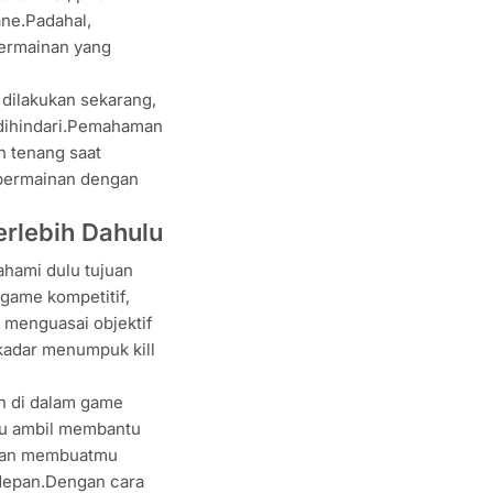
lane.Padahal,
permainan yang
 dilakukan sekarang,
 dihindari.Pemahaman
h tenang saat
permainan dengan
rlebih Dahulu
hami dulu tujuan
game kompetitif,
 menguasai objektif
kadar menumpuk kill
an di dalam game
mu ambil membantu
ukan membuatmu
 depan.Dengan cara