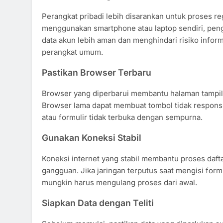
Perangkat pribadi lebih disarankan untuk proses re
menggunakan smartphone atau laptop sendiri, pen
data akun lebih aman dan menghindari risiko inform
perangkat umum.
Pastikan Browser Terbaru
Browser yang diperbarui membantu halaman tampil 
Browser lama dapat membuat tombol tidak responsif,
atau formulir tidak terbuka dengan sempurna.
Gunakan Koneksi Stabil
Koneksi internet yang stabil membantu proses dafta
gangguan. Jika jaringan terputus saat mengisi form
mungkin harus mengulang proses dari awal.
Siapkan Data dengan Teliti