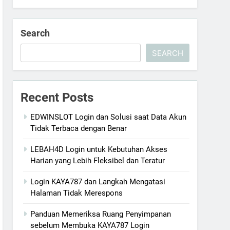
Search
SEARCH
Recent Posts
EDWINSLOT Login dan Solusi saat Data Akun
Tidak Terbaca dengan Benar
LEBAH4D Login untuk Kebutuhan Akses
Harian yang Lebih Fleksibel dan Teratur
Login KAYA787 dan Langkah Mengatasi
Halaman Tidak Merespons
Panduan Memeriksa Ruang Penyimpanan
sebelum Membuka KAYA787 Login