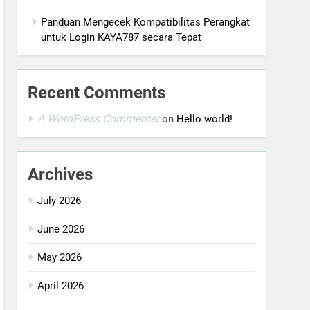
Panduan Mengecek Kompatibilitas Perangkat
untuk Login KAYA787 secara Tepat
Recent Comments
A WordPress Commenter
on
Hello world!
Archives
July 2026
June 2026
May 2026
April 2026