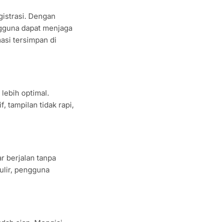
gistrasi. Dengan
gguna dapat menjaga
asi tersimpan di
lebih optimal.
 tampilan tidak rapi,
r berjalan tanpa
ulir, pengguna