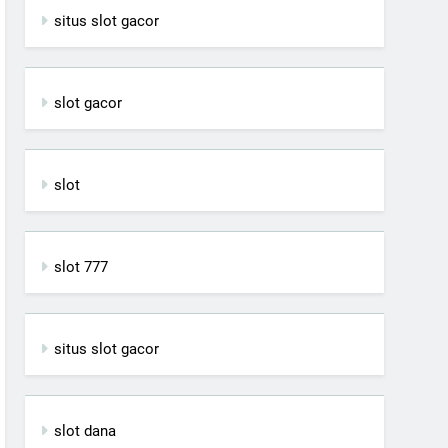
situs slot gacor
slot gacor
slot
slot 777
situs slot gacor
slot dana