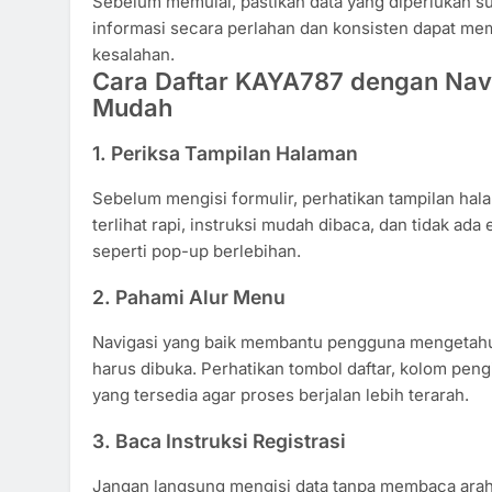
Sebelum memulai, pastikan data yang diperlukan su
informasi secara perlahan dan konsisten dapat m
kesalahan.
Cara Daftar KAYA787 dengan Nav
Mudah
1. Periksa Tampilan Halaman
Sebelum mengisi formulir, perhatikan tampilan hal
terlihat rapi, instruksi mudah dibaca, dan tidak a
seperti pop-up berlebihan.
2. Pahami Alur Menu
Navigasi yang baik membantu pengguna mengetahu
harus dibuka. Perhatikan tombol daftar, kolom pengi
yang tersedia agar proses berjalan lebih terarah.
3. Baca Instruksi Registrasi
Jangan langsung mengisi data tanpa membaca araha