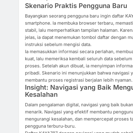
Skenario Praktis Pengguna Baru
Bayangkan seorang pengguna baru ingin daftar KA
smartphone. Ia membuka browser terbaru, memasti
stabil, lalu memperhatikan tampilan halaman. Karena
jelas, ia dapat menemukan tombol daftar dengan
instruksi sebelum mengisi data.
Ia memasukkan informasi secara perlahan, membuat
kuat, lalu memeriksa kembali seluruh data sebelu
proses. Setelah akun dibuat, ia menyimpan informas
pribadi. Skenario ini menunjukkan bahwa navigasi
membantu proses registrasi berjalan lebih nyaman.
Insight: Navigasi yang Baik Meng
Kesalahan
Dalam pengalaman digital, navigasi yang baik bukan
menarik. Navigasi yang efektif membantu penggun
mengurangi kesalahan, dan mempercepat proses 
pengguna terburu-buru.