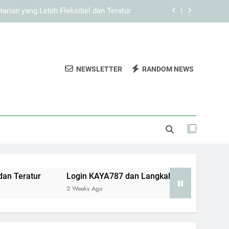
ian yang Lebih Fleksibel dan Teratur
 Mengatasi Halaman Tidak Merespons
nan sebelum Membuka KAYA787 Login
NEWSLETTER
RANDOM NEWS
Data Akun Tidak Terbaca dengan Benar
ian yang Lebih Fleksibel dan Teratur
k Untuk Efisiensi Produksi Anda.
 Mengatasi Halaman Tidak Merespons
nan sebelum Membuka KAYA787 Login
Login KAYA787 dan Langkah Mengatasi Halaman Tidak
2 Weeks Ago