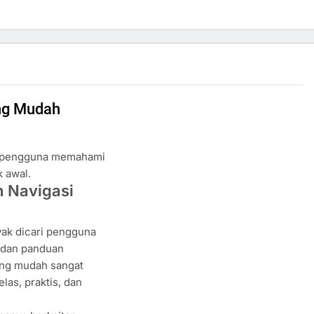
ng Mudah
u pengguna memahami
k awal.
 Navigasi
yak dicari pengguna
, dan panduan
ang mudah sangat
elas, praktis, dan