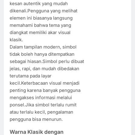
kesan autentik yang mudah
dikenali.Pengguna yang melihat
elemen ini biasanya langsung
memahami bahwa tema yang
diangkat memiliki akar visual
klasik.
Dalam tampilan modern, simbol
tidak boleh hanya ditempatkan
sebagai hiasan.Simbol perlu dibuat
jelas, rapi, dan mudah dibedakan
terutama pada layar
kecil.Keterbacaan visual menjadi
penting karena banyak pengguna
mengakses informasi melalui
ponsel.Jika simbol terlalu rumit
atau terlalu kecil, pengalaman
pengguna bisa menurun.
Warna Klasik dengan