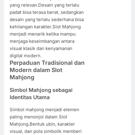
yang relevan.Desain yang terlalu
padat bisa terasa berat, sedangkan
desain yang terlalu sederhana bisa
kehilangan karakter.Slot Mahjong
menjadi menarik ketika mampu
menjaga keseimbangan antara
visual klasik dan kenyamanan
digital modern.
Perpaduan Tradisional dan
Modern dalam Slot
Mahjong
Simbol Mahjong sebagai
Identitas Utama
Simbol mahjong menjadi elemen
paling menonjol dalam Slot
Mahjong.Bentuk ubin, karakter
visual, dan pola simbolik memberi