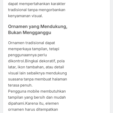
dapat mempertahankan karakter
tradisional tanpa mengorbankan
kenyamanan visual.
Ornamen yang Mendukung,
Bukan Mengganggu
Ornamen tradisional dapat
memperkaya tampilan, tetapi
penggunaannya perlu
dikontrol.Bingkai dekoratif, pola
latar, ikon tambahan, atau detail
visual lain sebaiknya mendukung
suasana tanpa membuat halaman
terasa penuh.
Pengguna mobile membutuhkan
tampilan yang bersih dan mudah
dipahami.Karena itu, elemen
ornamen harus ditempatkan