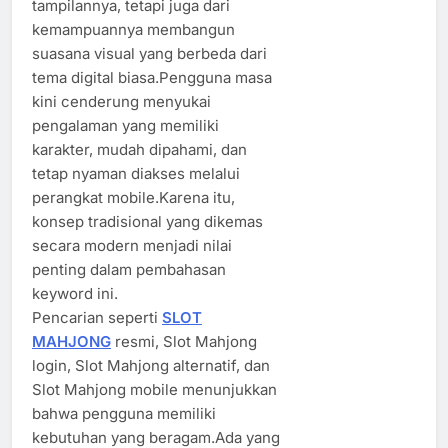
tampilannya, tetapi juga dari
kemampuannya membangun
suasana visual yang berbeda dari
tema digital biasa.Pengguna masa
kini cenderung menyukai
pengalaman yang memiliki
karakter, mudah dipahami, dan
tetap nyaman diakses melalui
perangkat mobile.Karena itu,
konsep tradisional yang dikemas
secara modern menjadi nilai
penting dalam pembahasan
keyword ini.
Pencarian seperti
SLOT
MAHJONG
resmi, Slot Mahjong
login, Slot Mahjong alternatif, dan
Slot Mahjong mobile menunjukkan
bahwa pengguna memiliki
kebutuhan yang beragam.Ada yang