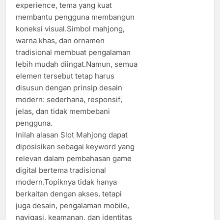
experience, tema yang kuat
membantu pengguna membangun
koneksi visual.Simbol mahjong,
warna khas, dan ornamen
tradisional membuat pengalaman
lebih mudah diingat.Namun, semua
elemen tersebut tetap harus
disusun dengan prinsip desain
modern: sederhana, responsif,
jelas, dan tidak membebani
pengguna.
Inilah alasan Slot Mahjong dapat
diposisikan sebagai keyword yang
relevan dalam pembahasan game
digital bertema tradisional
modern.Topiknya tidak hanya
berkaitan dengan akses, tetapi
juga desain, pengalaman mobile,
navigasi, keamanan, dan identitas