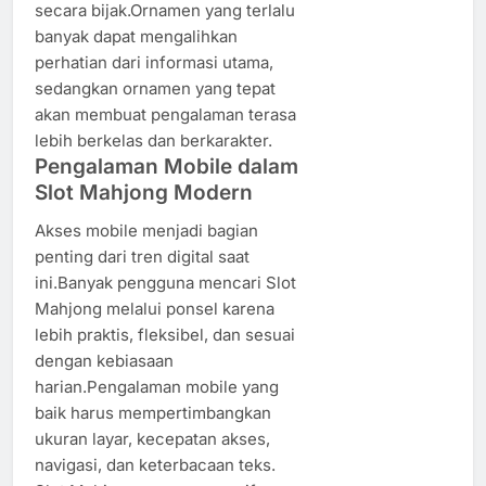
secara bijak.Ornamen yang terlalu
banyak dapat mengalihkan
perhatian dari informasi utama,
sedangkan ornamen yang tepat
akan membuat pengalaman terasa
lebih berkelas dan berkarakter.
Pengalaman Mobile dalam
Slot Mahjong Modern
Akses mobile menjadi bagian
penting dari tren digital saat
ini.Banyak pengguna mencari Slot
Mahjong melalui ponsel karena
lebih praktis, fleksibel, dan sesuai
dengan kebiasaan
harian.Pengalaman mobile yang
baik harus mempertimbangkan
ukuran layar, kecepatan akses,
navigasi, dan keterbacaan teks.