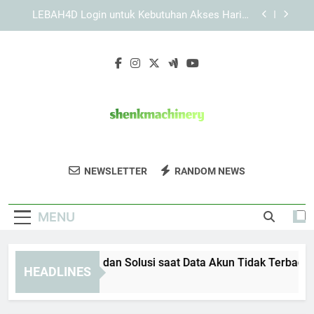
Skip
Login KAYA787 dan Langkah Mengatasi Halaman
to
Tidak Merespons
content
Panduan Memeriksa Ruang Penyimpanan
sebelum Membuka KAYA787 Login
EDWINSLOT Login dan Solusi saat Data Akun
Tidak Terbaca dengan Benar
LEBAH4D Login untuk Kebutuhan Akses Harian
yang Lebih Fleksibel dan Teratur
Login KAYA787 dan Langkah Mengatasi Halaman
Tidak Merespons
Shenk Machinery
Dapatkan Mesin Industri Berkualitas Dari
Panduan Memeriksa Ruang Penyimpanan
NEWSLETTER
RANDOM NEWS
sebelum Membuka KAYA787 Login
Shenk Machinery. Pilihan Terbaik Untuk
Efisiensi Produksi Anda.
MENU
WINSLOT Login dan Solusi saat Data Akun Tidak Terbaca den
HEADLINES
eeks Ago