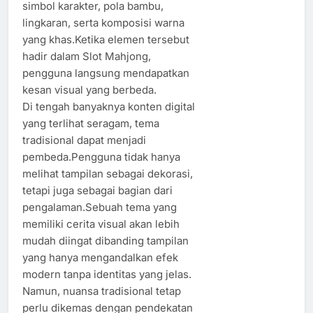
simbol karakter, pola bambu,
lingkaran, serta komposisi warna
yang khas.Ketika elemen tersebut
hadir dalam Slot Mahjong,
pengguna langsung mendapatkan
kesan visual yang berbeda.
Di tengah banyaknya konten digital
yang terlihat seragam, tema
tradisional dapat menjadi
pembeda.Pengguna tidak hanya
melihat tampilan sebagai dekorasi,
tetapi juga sebagai bagian dari
pengalaman.Sebuah tema yang
memiliki cerita visual akan lebih
mudah diingat dibanding tampilan
yang hanya mengandalkan efek
modern tanpa identitas yang jelas.
Namun, nuansa tradisional tetap
perlu dikemas dengan pendekatan