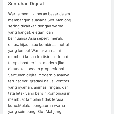
Sentuhan Digital
Warna memiliki peran besar dalam
membangun suasana.Slot Mahjong
sering dikaitkan dengan warna
yang hangat, elegan, dan
bernuansa Asia seperti merah,
emas, hijau, atau kombinasi netral
yang lembut.Warna-warna ini
memberi kesan tradisional, tetapi
tetap dapat terlihat modern jika
digunakan secara proporsional.
Sentuhan digital modern biasanya
terlihat dari gradasi halus, kontras
yang nyaman, animasi ringan, dan
tata letak yang bersih.Kombinasi ini
membuat tampilan tidak terasa
kuno.Melalui pengaturan warna
yang seimbang, Slot Mahjong