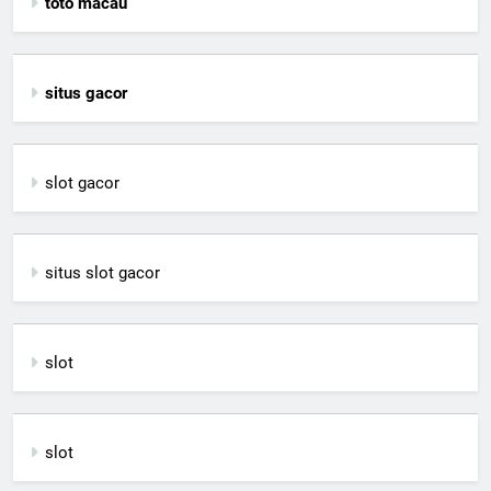
toto macau
situs gacor
slot gacor
situs slot gacor
slot
slot