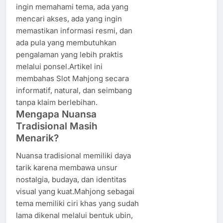
ingin memahami tema, ada yang
mencari akses, ada yang ingin
memastikan informasi resmi, dan
ada pula yang membutuhkan
pengalaman yang lebih praktis
melalui ponsel.Artikel ini
membahas Slot Mahjong secara
informatif, natural, dan seimbang
tanpa klaim berlebihan.
Mengapa Nuansa
Tradisional Masih
Menarik?
Nuansa tradisional memiliki daya
tarik karena membawa unsur
nostalgia, budaya, dan identitas
visual yang kuat.Mahjong sebagai
tema memiliki ciri khas yang sudah
lama dikenal melalui bentuk ubin,