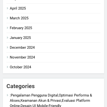
April 2025
March 2025
February 2025
January 2025
December 2024
November 2024
October 2024
Categories
:Pengalaman Pengguna Digital,Optimasi Performa &
Akses,Keamanan Akun & Privasi,Evaluasi Platform
Online,Desain UI Mobile-Friendly