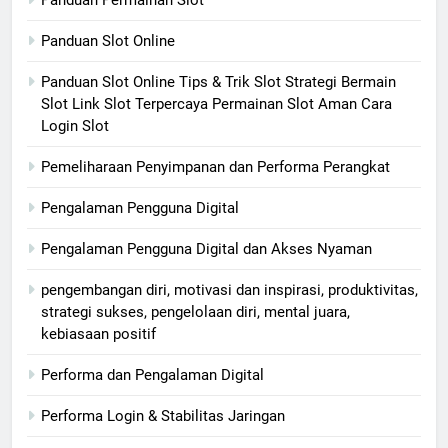
Panduan Permainan Slot
Panduan Slot Online
Panduan Slot Online Tips & Trik Slot Strategi Bermain
Slot Link Slot Terpercaya Permainan Slot Aman Cara
Login Slot
Pemeliharaan Penyimpanan dan Performa Perangkat
Pengalaman Pengguna Digital
Pengalaman Pengguna Digital dan Akses Nyaman
pengembangan diri, motivasi dan inspirasi, produktivitas,
strategi sukses, pengelolaan diri, mental juara,
kebiasaan positif
Performa dan Pengalaman Digital
Performa Login & Stabilitas Jaringan