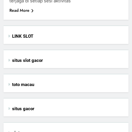
terjaga di setiap sesi aktivitas
Read More
LINK SLOT
situs slot gacor
toto macau
situs gacor