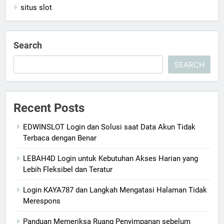
situs slot
Search
SEARCH
Recent Posts
EDWINSLOT Login dan Solusi saat Data Akun Tidak
Terbaca dengan Benar
LEBAH4D Login untuk Kebutuhan Akses Harian yang
Lebih Fleksibel dan Teratur
Login KAYA787 dan Langkah Mengatasi Halaman Tidak
Merespons
Panduan Memeriksa Ruang Penyimpanan sebelum