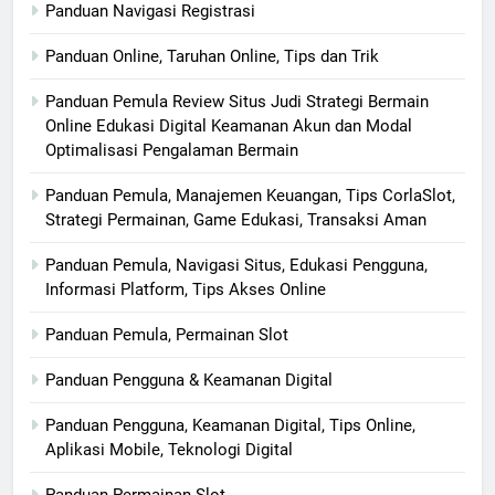
Panduan Navigasi Registrasi
Panduan Online, Taruhan Online, Tips dan Trik
Panduan Pemula Review Situs Judi Strategi Bermain
Online Edukasi Digital Keamanan Akun dan Modal
Optimalisasi Pengalaman Bermain
Panduan Pemula, Manajemen Keuangan, Tips CorlaSlot,
Strategi Permainan, Game Edukasi, Transaksi Aman
Panduan Pemula, Navigasi Situs, Edukasi Pengguna,
Informasi Platform, Tips Akses Online
Panduan Pemula, Permainan Slot
Panduan Pengguna & Keamanan Digital
Panduan Pengguna, Keamanan Digital, Tips Online,
Aplikasi Mobile, Teknologi Digital