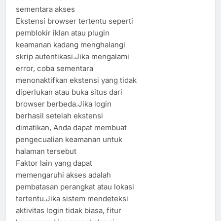
sementara akses
Ekstensi browser tertentu seperti
pemblokir iklan atau plugin
keamanan kadang menghalangi
skrip autentikasi.Jika mengalami
error, coba sementara
menonaktifkan ekstensi yang tidak
diperlukan atau buka situs dari
browser berbeda.Jika login
berhasil setelah ekstensi
dimatikan, Anda dapat membuat
pengecualian keamanan untuk
halaman tersebut
Faktor lain yang dapat
memengaruhi akses adalah
pembatasan perangkat atau lokasi
tertentu.Jika sistem mendeteksi
aktivitas login tidak biasa, fitur