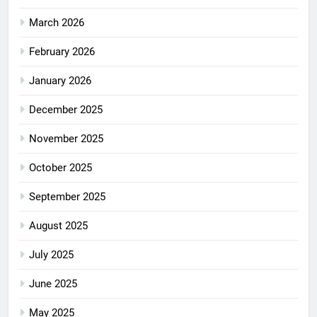
March 2026
February 2026
January 2026
December 2025
November 2025
October 2025
September 2025
August 2025
July 2025
June 2025
May 2025