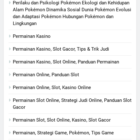
Perilaku dan Psikologi Pokémon Ekologi dan Kehidupan
Alam Pokémon Dinamika Sosial Dunia Pokémon Evolusi
dan Adaptasi Pokémon Hubungan Pokémon dan
Lingkungan
Permainan Kasino
Permainan Kasino, Slot Gacor, Tips & Trik Judi
Permainan Kasino, Slot Online, Panduan Permainan
Permainan Online, Panduan Slot
Permainan Online, Slot, Kasino Online
Permainan Slot Online, Strategi Judi Online, Panduan Slot
Gacor
Permainan Slot, Slot Online, Kasino, Slot Gacor
Permainan, Strategi Game, Pokémon, Tips Game