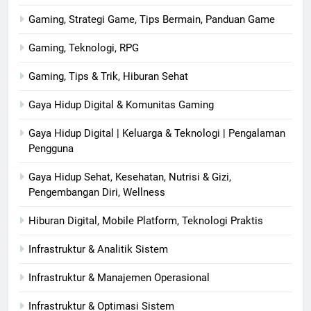
Gaming, Strategi Game, Tips Bermain, Panduan Game
Gaming, Teknologi, RPG
Gaming, Tips & Trik, Hiburan Sehat
Gaya Hidup Digital & Komunitas Gaming
Gaya Hidup Digital | Keluarga & Teknologi | Pengalaman
Pengguna
Gaya Hidup Sehat, Kesehatan, Nutrisi & Gizi,
Pengembangan Diri, Wellness
Hiburan Digital, Mobile Platform, Teknologi Praktis
Infrastruktur & Analitik Sistem
Infrastruktur & Manajemen Operasional
Infrastruktur & Optimasi Sistem