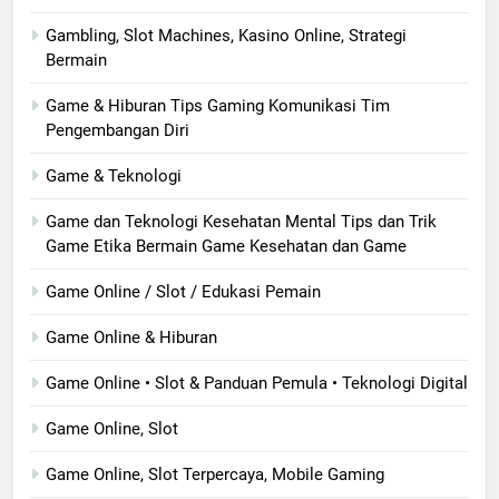
Gambling, Slot Machines, Kasino Online, Strategi
Bermain
Game & Hiburan Tips Gaming Komunikasi Tim
Pengembangan Diri
Game & Teknologi
Game dan Teknologi Kesehatan Mental Tips dan Trik
Game Etika Bermain Game Kesehatan dan Game
Game Online / Slot / Edukasi Pemain
Game Online & Hiburan
Game Online • Slot & Panduan Pemula • Teknologi Digital
Game Online, Slot
Game Online, Slot Terpercaya, Mobile Gaming