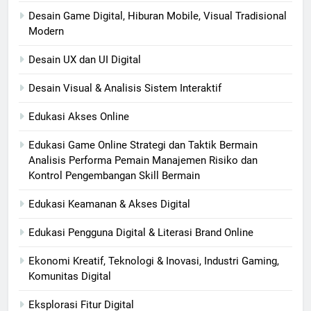
Desain Game Digital, Hiburan Mobile, Visual Tradisional
Modern
Desain UX dan UI Digital
Desain Visual & Analisis Sistem Interaktif
Edukasi Akses Online
Edukasi Game Online Strategi dan Taktik Bermain
Analisis Performa Pemain Manajemen Risiko dan
Kontrol Pengembangan Skill Bermain
Edukasi Keamanan & Akses Digital
Edukasi Pengguna Digital & Literasi Brand Online
Ekonomi Kreatif, Teknologi & Inovasi, Industri Gaming,
Komunitas Digital
Eksplorasi Fitur Digital