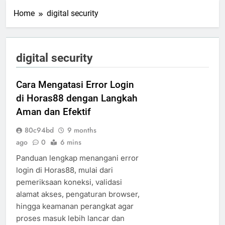
Home
digital security
digital security
Cara Mengatasi Error Login
di Horas88 dengan Langkah
Aman dan Efektif
80c94bd
9 months
ago
0
6 mins
Panduan lengkap menangani error
login di Horas88, mulai dari
pemeriksaan koneksi, validasi
alamat akses, pengaturan browser,
hingga keamanan perangkat agar
proses masuk lebih lancar dan