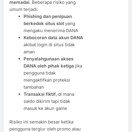
memadai
. Beberapa risiko yang
umum terjadi:
Phishing dan penipuan
berkedok situs slot
yang
mengaku menerima DANA
Kebocoran data akun DANA
akibat login di situs tidak
aman
Penyalahgunaan akses
DANA oleh pihak ketiga
jika
pengguna tidak
mengaktifkan proteksi
tambahan
Transaksi fiktif
, di mana
saldo dikirim tapi tidak
masuk ke akun game
Risiko ini semakin besar ketika
pengguna tergiur oleh promo atau