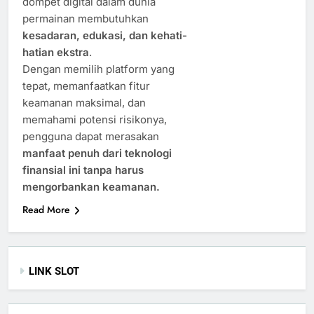
dompet digital dalam dunia
permainan membutuhkan
kesadaran, edukasi, dan kehati-
hatian ekstra
.
Dengan memilih platform yang
tepat, memanfaatkan fitur
keamanan maksimal, dan
memahami potensi risikonya,
pengguna dapat merasakan
manfaat penuh dari teknologi
finansial ini tanpa harus
mengorbankan keamanan.
Read More
LINK SLOT