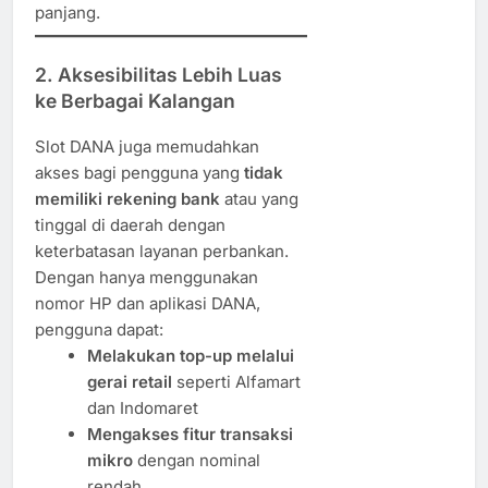
panjang.
2. Aksesibilitas Lebih Luas
ke Berbagai Kalangan
Slot DANA juga memudahkan
akses bagi pengguna yang
tidak
memiliki rekening bank
atau yang
tinggal di daerah dengan
keterbatasan layanan perbankan.
Dengan hanya menggunakan
nomor HP dan aplikasi DANA,
pengguna dapat:
Melakukan top-up melalui
gerai retail
seperti Alfamart
dan Indomaret
Mengakses fitur transaksi
mikro
dengan nominal
rendah