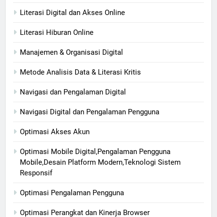
Literasi Digital dan Akses Online
Literasi Hiburan Online
Manajemen & Organisasi Digital
Metode Analisis Data & Literasi Kritis
Navigasi dan Pengalaman Digital
Navigasi Digital dan Pengalaman Pengguna
Optimasi Akses Akun
Optimasi Mobile Digital,Pengalaman Pengguna
Mobile,Desain Platform Modern,Teknologi Sistem
Responsif
Optimasi Pengalaman Pengguna
Optimasi Perangkat dan Kinerja Browser