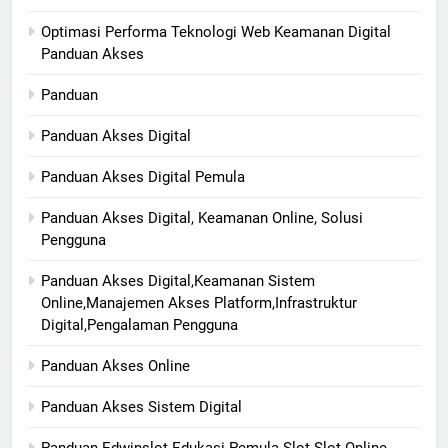
Optimasi Performa Teknologi Web Keamanan Digital
Panduan Akses
Panduan
Panduan Akses Digital
Panduan Akses Digital Pemula
Panduan Akses Digital, Keamanan Online, Solusi
Pengguna
Panduan Akses Digital,Keamanan Sistem
Online,Manajemen Akses Platform,Infrastruktur
Digital,Pengalaman Pengguna
Panduan Akses Online
Panduan Akses Sistem Digital
Panduan Edwinslot Edukasi Pemula Slot Slot Online