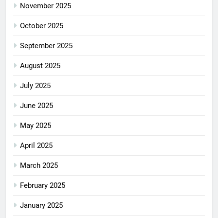
November 2025
October 2025
September 2025
August 2025
July 2025
June 2025
May 2025
April 2025
March 2025
February 2025
January 2025