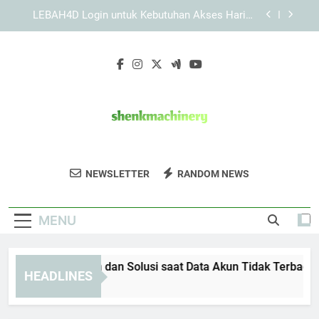
Skip
Login KAYA787 dan Langkah Mengatasi Halaman
to
Tidak Merespons
content
Panduan Memeriksa Ruang Penyimpanan
sebelum Membuka KAYA787 Login
EDWINSLOT Login dan Solusi saat Data Akun
Tidak Terbaca dengan Benar
LEBAH4D Login untuk Kebutuhan Akses Harian
yang Lebih Fleksibel dan Teratur
Login KAYA787 dan Langkah Mengatasi Halaman
Tidak Merespons
Shenk Machinery
Dapatkan Mesin Industri Berkualitas Dari
Panduan Memeriksa Ruang Penyimpanan
NEWSLETTER
RANDOM NEWS
sebelum Membuka KAYA787 Login
Shenk Machinery. Pilihan Terbaik Untuk
Efisiensi Produksi Anda.
MENU
WINSLOT Login dan Solusi saat Data Akun Tidak Terbaca den
HEADLINES
Weeks Ago