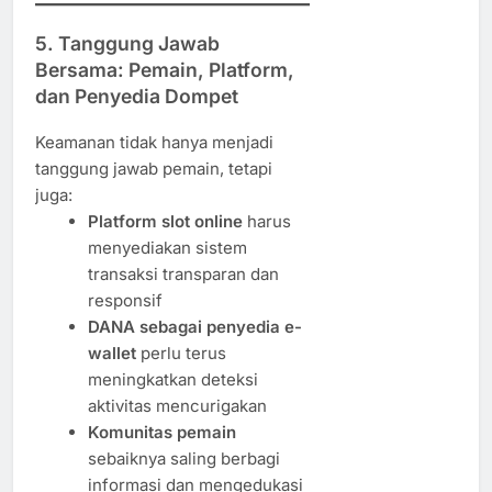
5. Tanggung Jawab
Bersama: Pemain, Platform,
dan Penyedia Dompet
Keamanan tidak hanya menjadi
tanggung jawab pemain, tetapi
juga:
Platform slot online
harus
menyediakan sistem
transaksi transparan dan
responsif
DANA sebagai penyedia e-
wallet
perlu terus
meningkatkan deteksi
aktivitas mencurigakan
Komunitas pemain
sebaiknya saling berbagi
informasi dan mengedukasi