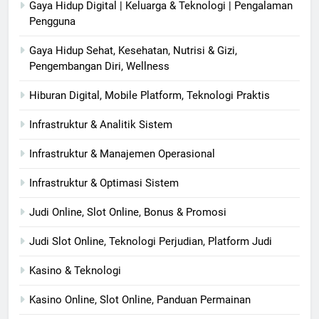
Gaya Hidup Digital | Keluarga & Teknologi | Pengalaman
Pengguna
Gaya Hidup Sehat, Kesehatan, Nutrisi & Gizi,
Pengembangan Diri, Wellness
Hiburan Digital, Mobile Platform, Teknologi Praktis
Infrastruktur & Analitik Sistem
Infrastruktur & Manajemen Operasional
Infrastruktur & Optimasi Sistem
Judi Online, Slot Online, Bonus & Promosi
Judi Slot Online, Teknologi Perjudian, Platform Judi
Kasino & Teknologi
Kasino Online, Slot Online, Panduan Permainan