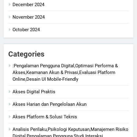
December 2024
November 2024
October 2024
Categories
:Pengalaman Pengguna Digital,Optimasi Performa &
Akses,Keamanan Akun & Privasi,Evaluasi Platform
Online,Desain UI Mobile-Friendly
Akses Digital Praktis
Akses Harian dan Pengelolaan Akun
Akses Platform & Solusi Teknis
Analisis Perilaku,Psikologi Keputusan,Manajemen Risiko
Digital,Pengalaman Pengguna,Studi Interaksi