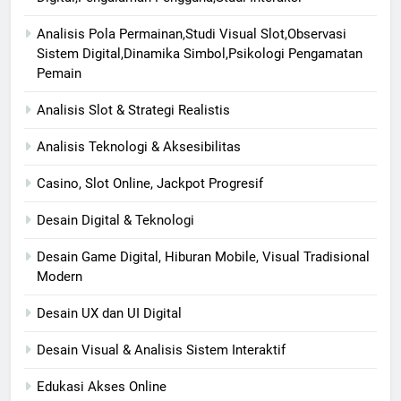
Analisis Pola Permainan,Studi Visual Slot,Observasi
Sistem Digital,Dinamika Simbol,Psikologi Pengamatan
Pemain
Analisis Slot & Strategi Realistis
Analisis Teknologi & Aksesibilitas
Casino, Slot Online, Jackpot Progresif
Desain Digital & Teknologi
Desain Game Digital, Hiburan Mobile, Visual Tradisional
Modern
Desain UX dan UI Digital
Desain Visual & Analisis Sistem Interaktif
Edukasi Akses Online