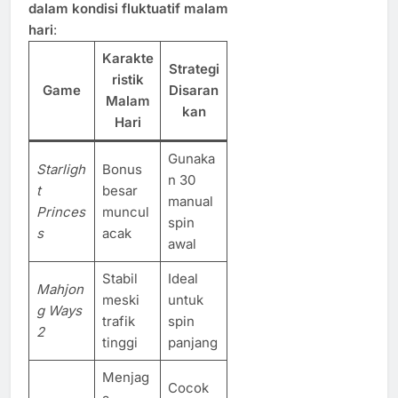
dalam kondisi fluktuatif malam
hari
:
Karakte
Strategi
ristik
Game
Disaran
Malam
kan
Hari
Gunaka
Starligh
Bonus
n 30
t
besar
manual
Princes
muncul
spin
s
acak
awal
Stabil
Ideal
Mahjon
meski
untuk
g Ways
trafik
spin
2
tinggi
panjang
Menjag
Cocok