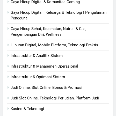
Gaya Hidup Digital & Komunitas Gaming
Gaya Hidup Digital | Keluarga & Teknologi | Pengalaman
Pengguna
Gaya Hidup Sehat, Kesehatan, Nutrisi & Gizi,
Pengembangan Diri, Wellness
Hiburan Digital, Mobile Platform, Teknologi Praktis
Infrastruktur & Analitik Sistem
Infrastruktur & Manajemen Operasional
Infrastruktur & Optimasi Sistem
Judi Online, Slot Online, Bonus & Promosi
Judi Slot Online, Teknologi Perjudian, Platform Judi
Kasino & Teknologi