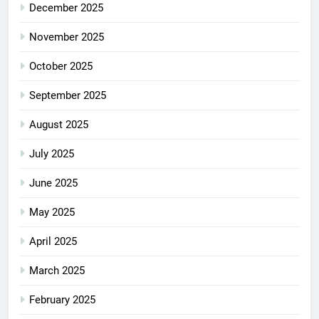
December 2025
November 2025
October 2025
September 2025
August 2025
July 2025
June 2025
May 2025
April 2025
March 2025
February 2025