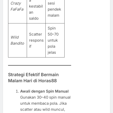
a
Crazy
sesi
kestabil
FaFaFa
pendek
an
malam
saldo
Spin
Scatter
50–70
Wild
respons
untuk
Bandito
if
pola
jelas
Strategi Efektif Bermain
Malam Hari di Horas88
Awali dengan Spin Manual
Gunakan 30–40 spin manual
untuk membaca pola. Jika
scatter atau wild muncul,