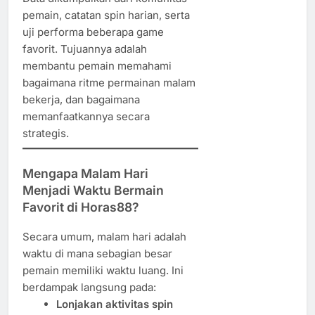
pemain, catatan spin harian, serta
uji performa beberapa game
favorit. Tujuannya adalah
membantu pemain memahami
bagaimana ritme permainan malam
bekerja, dan bagaimana
memanfaatkannya secara
strategis.
Mengapa Malam Hari
Menjadi Waktu Bermain
Favorit di Horas88?
Secara umum, malam hari adalah
waktu di mana sebagian besar
pemain memiliki waktu luang. Ini
berdampak langsung pada:
Lonjakan aktivitas spin