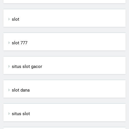
slot
slot 777
situs slot gacor
slot dana
situs slot