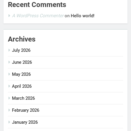
Recent Comments
A WordPress Commenter
on
Hello world!
Archives
July 2026
June 2026
May 2026
April 2026
March 2026
February 2026
January 2026