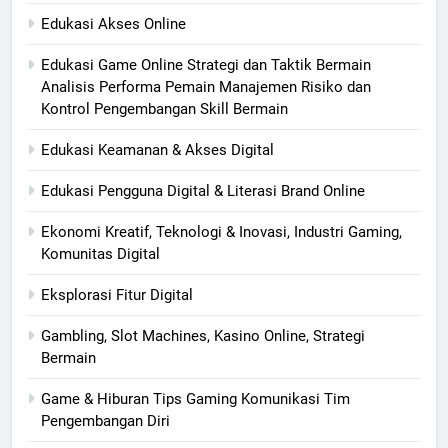
Edukasi Akses Online
Edukasi Game Online Strategi dan Taktik Bermain
Analisis Performa Pemain Manajemen Risiko dan
Kontrol Pengembangan Skill Bermain
Edukasi Keamanan & Akses Digital
Edukasi Pengguna Digital & Literasi Brand Online
Ekonomi Kreatif, Teknologi & Inovasi, Industri Gaming,
Komunitas Digital
Eksplorasi Fitur Digital
Gambling, Slot Machines, Kasino Online, Strategi
Bermain
Game & Hiburan Tips Gaming Komunikasi Tim
Pengembangan Diri