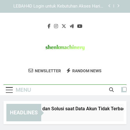
Skip
Login KAYA787 dan Langkah Mengatasi Halaman
to
Tidak Merespons
content
Panduan Memeriksa Ruang Penyimpanan
sebelum Membuka KAYA787 Login
EDWINSLOT Login dan Solusi saat Data Akun
Tidak Terbaca dengan Benar
LEBAH4D Login untuk Kebutuhan Akses Harian
yang Lebih Fleksibel dan Teratur
Login KAYA787 dan Langkah Mengatasi Halaman
Tidak Merespons
Shenk Machinery
Dapatkan Mesin Industri Berkualitas Dari
Panduan Memeriksa Ruang Penyimpanan
NEWSLETTER
RANDOM NEWS
sebelum Membuka KAYA787 Login
Shenk Machinery. Pilihan Terbaik Untuk
Efisiensi Produksi Anda.
MENU
WINSLOT Login dan Solusi saat Data Akun Tidak Terbaca den
HEADLINES
Weeks Ago