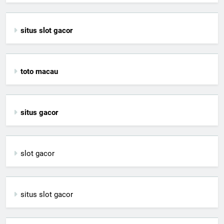
situs slot gacor
toto macau
situs gacor
slot gacor
situs slot gacor