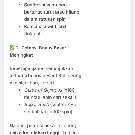
Scatter bisa muncul
berturut-turut atau hilang
dalam ratusan spin
Kombinasi wild lebih
fluktuatif
2.
Potensi Bonus Besar
Meningkat
Beberapa game menunjukkan
aktivasi bonus besar
lebih sering
di malam hari, seperti:
Gates of Olympus
(x100
muncul lebih dari sekali)
Sugar Rush
(scatter 4–5
simbol dalam 100 spin)
Namun, potensi besar ini diiringi
risiko kekalahan tinggi
jika tidak