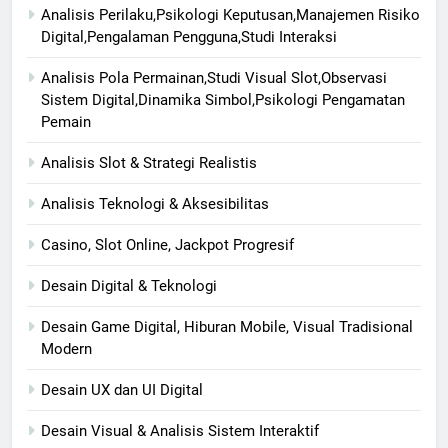
Analisis Perilaku,Psikologi Keputusan,Manajemen Risiko
Digital,Pengalaman Pengguna,Studi Interaksi
Analisis Pola Permainan,Studi Visual Slot,Observasi
Sistem Digital,Dinamika Simbol,Psikologi Pengamatan
Pemain
Analisis Slot & Strategi Realistis
Analisis Teknologi & Aksesibilitas
Casino, Slot Online, Jackpot Progresif
Desain Digital & Teknologi
Desain Game Digital, Hiburan Mobile, Visual Tradisional
Modern
Desain UX dan UI Digital
Desain Visual & Analisis Sistem Interaktif