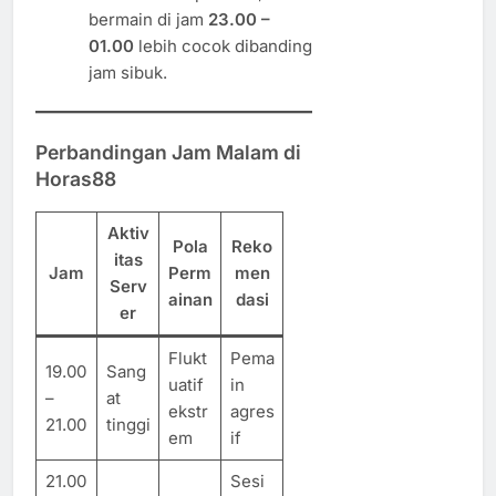
bermain di jam
23.00 –
01.00
lebih cocok dibanding
jam sibuk.
Perbandingan Jam Malam di
Horas88
Aktiv
Pola
Reko
itas
Jam
Perm
men
Serv
ainan
dasi
er
Flukt
Pema
19.00
Sang
uatif
in
–
at
ekstr
agres
21.00
tinggi
em
if
21.00
Sesi