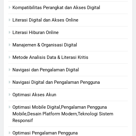
Kompatibilitas Perangkat dan Akses Digital
Literasi Digital dan Akses Online
Literasi Hiburan Online
Manajemen & Organisasi Digital
Metode Analisis Data & Literasi Kritis
Navigasi dan Pengalaman Digital
Navigasi Digital dan Pengalaman Pengguna
Optimasi Akses Akun
Optimasi Mobile Digital,Pengalaman Pengguna
Mobile,Desain Platform Modern,Teknologi Sistem
Responsif
Optimasi Pengalaman Pengguna