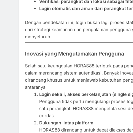
Verifikasi perangkat dan lokasi sebagai fil
Login otomatis dan aman dari perangkat te
Dengan pendekatan ini, login bukan lagi proses sta
dari strategi keamanan dan pengalaman pengguna 
menyeluruh.
Inovasi yang Mengutamakan Pengguna
Salah satu keunggulan HORAS88 terletak pada pe
dalam merancang sistem autentikasi. Banyak inovas
dirancang khusus untuk menjawab kebutuhan penggu
antaranya:
Login sekali, akses berkelanjutan (single s
Pengguna tidak perlu mengulangi proses logi
satu perangkat. HORAS88 mengelola sesi d
cerdas.
Dukungan lintas platform
HORAS88 dirancang untuk dapat diakses dari