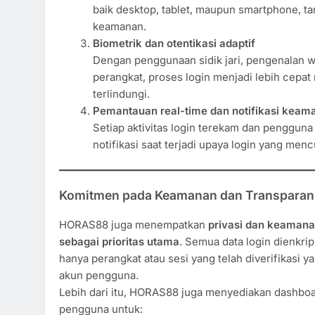
baik desktop, tablet, maupun smartphone, 
keamanan.
Biometrik dan otentikasi adaptif
Dengan penggunaan sidik jari, pengenalan w
perangkat, proses login menjadi lebih cepat
terlindungi.
Pemantauan real-time dan notifikasi keam
Setiap aktivitas login terekam dan penggun
notifikasi saat terjadi upaya login yang menc
Komitmen pada Keamanan dan Transparan
HORAS88 juga menempatkan
privasi dan keaman
sebagai prioritas utama
. Semua data login dienkri
hanya perangkat atau sesi yang telah diverifikasi 
akun pengguna.
Lebih dari itu, HORAS88 juga menyediakan dashboa
pengguna untuk: