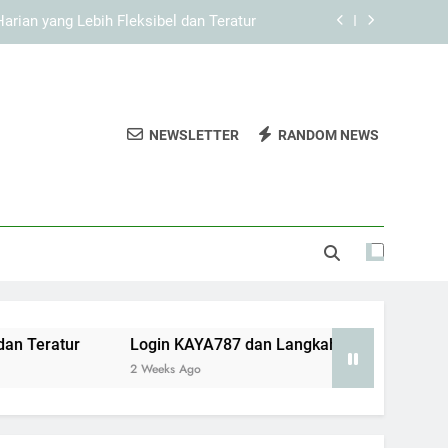
ian yang Lebih Fleksibel dan Teratur
 Mengatasi Halaman Tidak Merespons
nan sebelum Membuka KAYA787 Login
NEWSLETTER
RANDOM NEWS
Data Akun Tidak Terbaca dengan Benar
ian yang Lebih Fleksibel dan Teratur
k Untuk Efisiensi Produksi Anda.
 Mengatasi Halaman Tidak Merespons
nan sebelum Membuka KAYA787 Login
Login KAYA787 dan Langkah Mengatasi Halaman Tidak
2 Weeks Ago