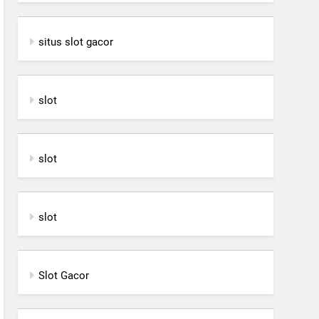
situs slot gacor
slot
slot
slot
Slot Gacor