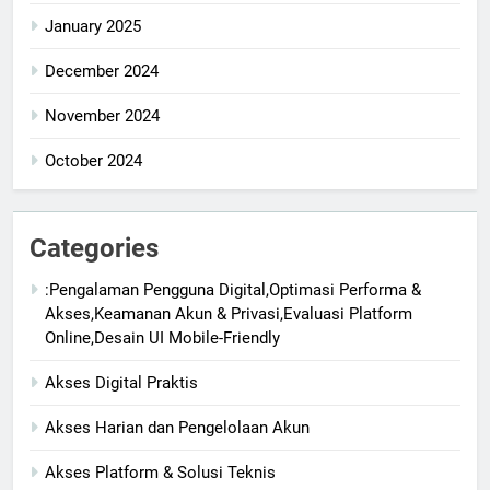
January 2025
December 2024
November 2024
October 2024
Categories
:Pengalaman Pengguna Digital,Optimasi Performa &
Akses,Keamanan Akun & Privasi,Evaluasi Platform
Online,Desain UI Mobile-Friendly
Akses Digital Praktis
Akses Harian dan Pengelolaan Akun
Akses Platform & Solusi Teknis