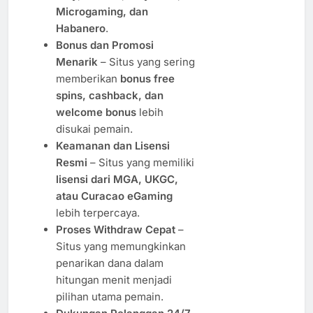
Microgaming, dan
Habanero
.
Bonus dan Promosi
Menarik
– Situs yang sering
memberikan
bonus free
spins, cashback, dan
welcome bonus
lebih
disukai pemain.
Keamanan dan Lisensi
Resmi
– Situs yang memiliki
lisensi dari MGA, UKGC,
atau Curacao eGaming
lebih terpercaya.
Proses Withdraw Cepat
–
Situs yang memungkinkan
penarikan dana dalam
hitungan menit menjadi
pilihan utama pemain.