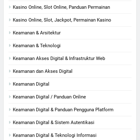
Kasino Online, Slot Online, Panduan Permainan
Kasino Online, Slot, Jackpot, Permainan Kasino
Keamanan & Arsitektur
Keamanan & Teknologi
Keamanan Akses Digital & Infrastruktur Web
Keamanan dan Akses Digital
Keamanan Digital
Keamanan Digital / Panduan Online
Keamanan Digital & Panduan Pengguna Platform
Keamanan Digital & Sistem Autentikasi
Keamanan Digital & Teknologi Informasi