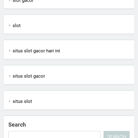
slot gacor
slot
situs slot gacor hari ini
situs slot gacor
situs slot
Search
SEARCH