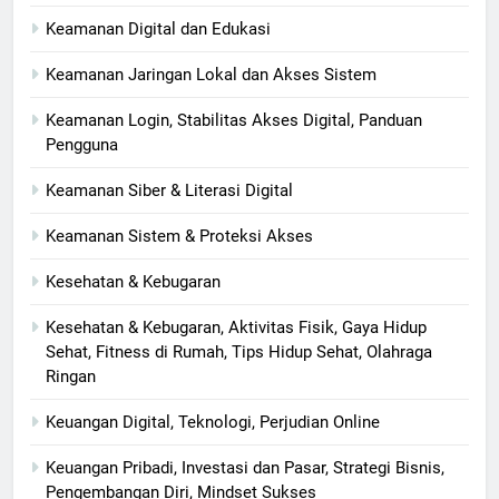
Keamanan Digital dan Edukasi
Keamanan Jaringan Lokal dan Akses Sistem
Keamanan Login, Stabilitas Akses Digital, Panduan
Pengguna
Keamanan Siber & Literasi Digital
Keamanan Sistem & Proteksi Akses
Kesehatan & Kebugaran
Kesehatan & Kebugaran, Aktivitas Fisik, Gaya Hidup
Sehat, Fitness di Rumah, Tips Hidup Sehat, Olahraga
Ringan
Keuangan Digital, Teknologi, Perjudian Online
Keuangan Pribadi, Investasi dan Pasar, Strategi Bisnis,
Pengembangan Diri, Mindset Sukses