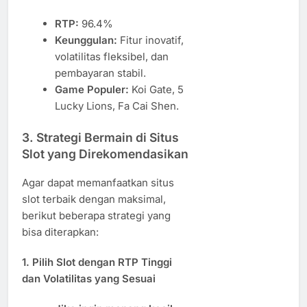
RTP:
96.4%
Keunggulan:
Fitur inovatif,
volatilitas fleksibel, dan
pembayaran stabil.
Game Populer:
Koi Gate, 5
Lucky Lions, Fa Cai Shen.
3. Strategi Bermain di Situs
Slot yang Direkomendasikan
Agar dapat memanfaatkan situs
slot terbaik dengan maksimal,
berikut beberapa strategi yang
bisa diterapkan:
1. Pilih Slot dengan RTP Tinggi
dan Volatilitas yang Sesuai