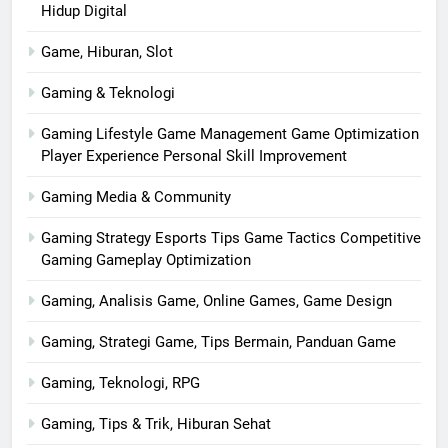
Hidup Digital
Game, Hiburan, Slot
Gaming & Teknologi
Gaming Lifestyle Game Management Game Optimization
Player Experience Personal Skill Improvement
Gaming Media & Community
Gaming Strategy Esports Tips Game Tactics Competitive
Gaming Gameplay Optimization
Gaming, Analisis Game, Online Games, Game Design
Gaming, Strategi Game, Tips Bermain, Panduan Game
Gaming, Teknologi, RPG
Gaming, Tips & Trik, Hiburan Sehat