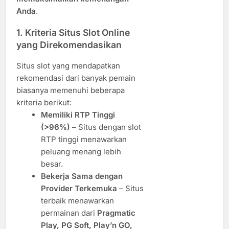
Anda
.
1. Kriteria Situs Slot Online
yang Direkomendasikan
Situs slot yang mendapatkan
rekomendasi dari banyak pemain
biasanya memenuhi beberapa
kriteria berikut:
Memiliki RTP Tinggi
(>96%)
– Situs dengan slot
RTP tinggi menawarkan
peluang menang lebih
besar.
Bekerja Sama dengan
Provider Terkemuka
– Situs
terbaik menawarkan
permainan dari
Pragmatic
Play, PG Soft, Play’n GO,