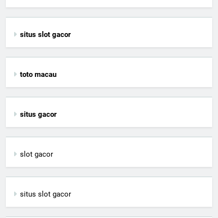
situs slot gacor
toto macau
situs gacor
slot gacor
situs slot gacor