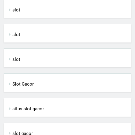
slot
slot
slot
Slot Gacor
situs slot gacor
slot gacor