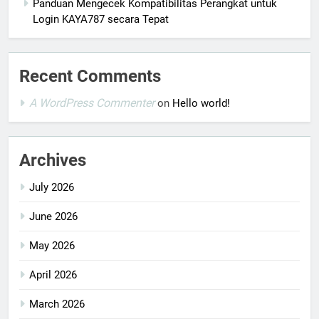
Panduan Mengecek Kompatibilitas Perangkat untuk
Login KAYA787 secara Tepat
Recent Comments
A WordPress Commenter
on
Hello world!
Archives
July 2026
June 2026
May 2026
April 2026
March 2026