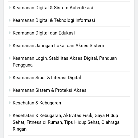
Keamanan Digital & Sistem Autentikasi
Keamanan Digital & Teknologi Informasi
Keamanan Digital dan Edukasi
Keamanan Jaringan Lokal dan Akses Sistem
Keamanan Login, Stabilitas Akses Digital, Panduan
Pengguna
Keamanan Siber & Literasi Digital
Keamanan Sistem & Proteksi Akses
Kesehatan & Kebugaran
Kesehatan & Kebugaran, Aktivitas Fisik, Gaya Hidup
Sehat, Fitness di Rumah, Tips Hidup Sehat, Olahraga
Ringan