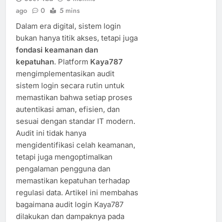
ago
0
5 mins
Dalam era digital, sistem login
bukan hanya titik akses, tetapi juga
fondasi keamanan dan
kepatuhan
. Platform
Kaya787
mengimplementasikan audit
sistem login secara rutin untuk
memastikan bahwa setiap proses
autentikasi aman, efisien, dan
sesuai dengan standar IT modern.
Audit ini tidak hanya
mengidentifikasi celah keamanan,
tetapi juga mengoptimalkan
pengalaman pengguna dan
memastikan kepatuhan terhadap
regulasi data. Artikel ini membahas
bagaimana audit login Kaya787
dilakukan dan dampaknya pada