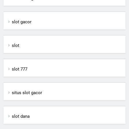
slot gacor
slot
slot 777
situs slot gacor
slot dana