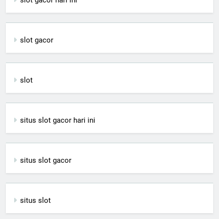
slot gacor
slot
situs slot gacor hari ini
situs slot gacor
situs slot