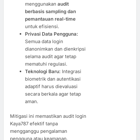
menggunakan
audit
berbasis sampling dan
pemantauan real-time
untuk efisiensi.
Privasi Data Pengguna:
Semua data login
dianonimkan dan dienkripsi
selama audit agar tetap
mematuhi regulasi.
Teknologi Baru:
Integrasi
biometrik dan autentikasi
adaptif harus dievaluasi
secara berkala agar tetap
aman.
Mitigasi ini memastikan audit login
Kaya787 efektif tanpa
mengganggu pengalaman
pengguna atau keamanan.