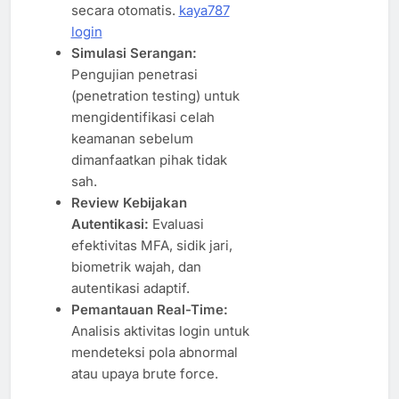
secara otomatis.
kaya787
login
Simulasi Serangan:
Pengujian penetrasi
(penetration testing) untuk
mengidentifikasi celah
keamanan sebelum
dimanfaatkan pihak tidak
sah.
Review Kebijakan
Autentikasi:
Evaluasi
efektivitas MFA, sidik jari,
biometrik wajah, dan
autentikasi adaptif.
Pemantauan Real-Time:
Analisis aktivitas login untuk
mendeteksi pola abnormal
atau upaya brute force.