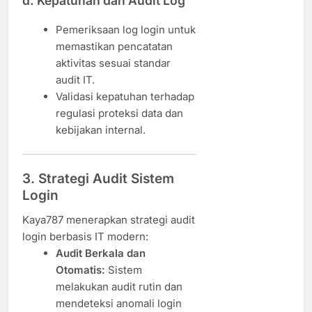
d. Kepatuhan dan Audit Log
Pemeriksaan log login untuk
memastikan pencatatan
aktivitas sesuai standar
audit IT.
Validasi kepatuhan terhadap
regulasi proteksi data dan
kebijakan internal.
3. Strategi Audit Sistem
Login
Kaya787 menerapkan strategi audit
login berbasis IT modern:
Audit Berkala dan
Otomatis:
Sistem
melakukan audit rutin dan
mendeteksi anomali login