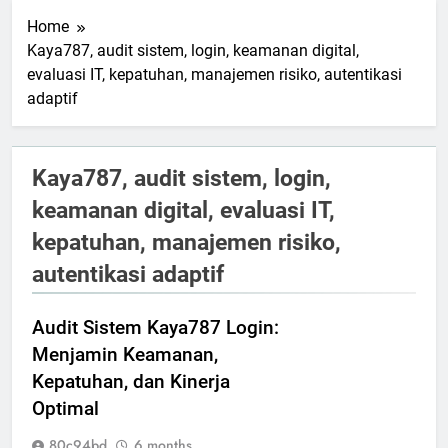
Home
Kaya787, audit sistem, login, keamanan digital,
evaluasi IT, kepatuhan, manajemen risiko, autentikasi
adaptif
Kaya787, audit sistem, login,
keamanan digital, evaluasi IT,
kepatuhan, manajemen risiko,
autentikasi adaptif
Audit Sistem Kaya787 Login:
Menjamin Keamanan,
Kepatuhan, dan Kinerja
Optimal
80c94bd
6 months