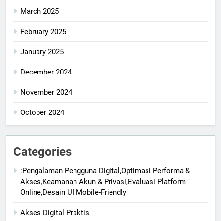
March 2025
February 2025
January 2025
December 2024
November 2024
October 2024
Categories
:Pengalaman Pengguna Digital,Optimasi Performa &
Akses,Keamanan Akun & Privasi,Evaluasi Platform
Online,Desain UI Mobile-Friendly
Akses Digital Praktis