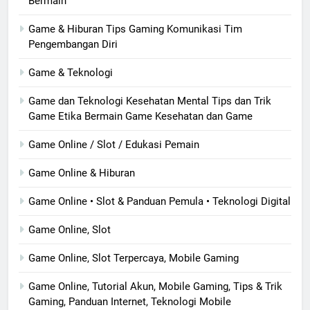
Bermain
Game & Hiburan Tips Gaming Komunikasi Tim
Pengembangan Diri
Game & Teknologi
Game dan Teknologi Kesehatan Mental Tips dan Trik
Game Etika Bermain Game Kesehatan dan Game
Game Online / Slot / Edukasi Pemain
Game Online & Hiburan
Game Online • Slot & Panduan Pemula • Teknologi Digital
Game Online, Slot
Game Online, Slot Terpercaya, Mobile Gaming
Game Online, Tutorial Akun, Mobile Gaming, Tips & Trik
Gaming, Panduan Internet, Teknologi Mobile