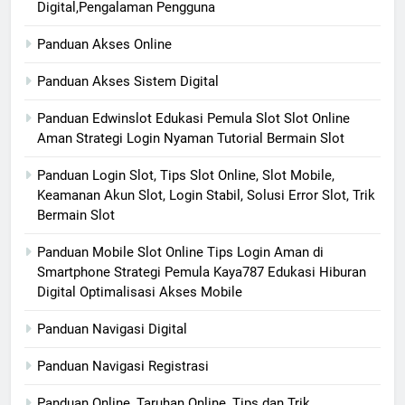
Digital,Pengalaman Pengguna
Panduan Akses Online
Panduan Akses Sistem Digital
Panduan Edwinslot Edukasi Pemula Slot Slot Online
Aman Strategi Login Nyaman Tutorial Bermain Slot
Panduan Login Slot, Tips Slot Online, Slot Mobile,
Keamanan Akun Slot, Login Stabil, Solusi Error Slot, Trik
Bermain Slot
Panduan Mobile Slot Online Tips Login Aman di
Smartphone Strategi Pemula Kaya787 Edukasi Hiburan
Digital Optimalisasi Akses Mobile
Panduan Navigasi Digital
Panduan Navigasi Registrasi
Panduan Online, Taruhan Online, Tips dan Trik