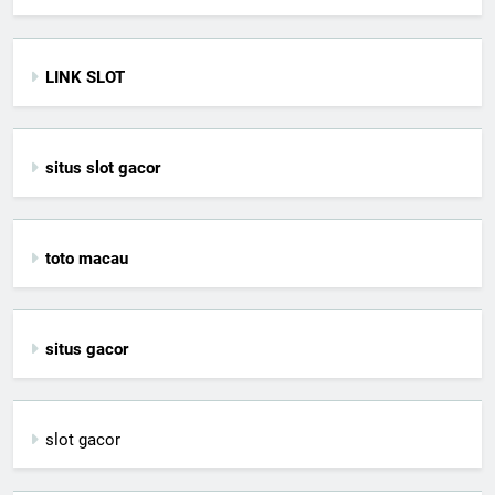
LINK SLOT
situs slot gacor
toto macau
situs gacor
slot gacor