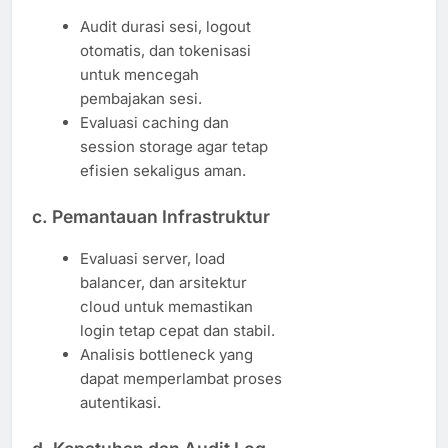
Audit durasi sesi, logout
otomatis, dan tokenisasi
untuk mencegah
pembajakan sesi.
Evaluasi caching dan
session storage agar tetap
efisien sekaligus aman.
c. Pemantauan Infrastruktur
Evaluasi server, load
balancer, dan arsitektur
cloud untuk memastikan
login tetap cepat dan stabil.
Analisis bottleneck yang
dapat memperlambat proses
autentikasi.