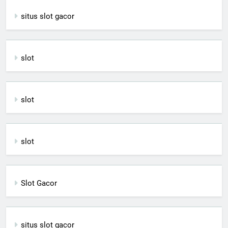
situs slot gacor
slot
slot
slot
Slot Gacor
situs slot gacor