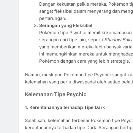
Dengan kekuatan psikis mereka, Pokémon ti
sangat fleksibel dalam menyerang dan mengo
pertarungan.
Serangan yang Fleksibel
Pokémon tipe Psychic memiliki kemampuan 
serangan dari tipe lain, seperti
Shadow Ball
a
yang memberikan mereka lebih banyak varia
Ini memungkinkan mereka untuk menghadapi
Pokémon dengan cara yang lebih strategis.
Namun, meskipun Pokémon tipe Psychic sangat kua
kelemahan yang perlu diwaspadai oleh setiap pela
Kelemahan Tipe Psychic
1.
Kerentanannya terhadap Tipe Dark
Salah satu kelemahan terbesar Pokémon tipe Psych
kerentanannya terhadap tipe Dark. Serangan bertip