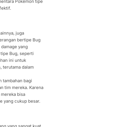
ementara Pokémon tipe
ektif.
ainnya, juga
erangan bertipe Bug
 damage yang
tipe Bug, seperti
han ini untuk
, terutama dalam
n tambahan bagi
n tim mereka. Karena
, mereka bisa
e yang cukup besar.
ng yang sangat kuat,