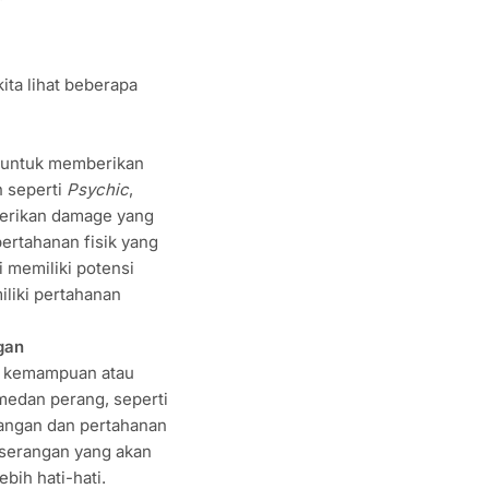
ta lihat beberapa
 untuk memberikan
n seperti
Psychic
,
ikan damage yang
ertahanan fisik yang
i memiliki potensi
liki pertahanan
gan
i kemampuan atau
edan perang, seperti
angan dan pertahanan
serangan yang akan
bih hati-hati.