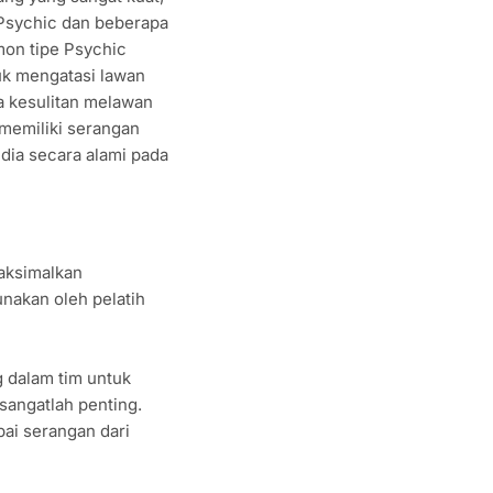
 Psychic dan beberapa
mon tipe Psychic
uk mengatasi lawan
a kesulitan melawan
 memiliki serangan
edia secara alami pada
aksimalkan
unakan oleh pelatih
g dalam tim untuk
angatlah penting.
ai serangan dari