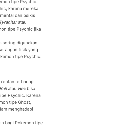
émon tipe Psychic.
chic, karena mereka
ental dan psikis
Tyranitar
atau
n tipe Psychic jika
a sering digunakan
erangan fisik yang
kémon tipe Psychic.
t rentan terhadap
Ball
atau
Hex
bisa
pe Psychic. Karena
mon tipe Ghost,
dalam menghadapi
an bagi Pokémon tipe