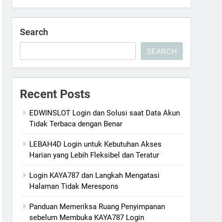
Search
SEARCH
Recent Posts
EDWINSLOT Login dan Solusi saat Data Akun
Tidak Terbaca dengan Benar
LEBAH4D Login untuk Kebutuhan Akses
Harian yang Lebih Fleksibel dan Teratur
Login KAYA787 dan Langkah Mengatasi
Halaman Tidak Merespons
Panduan Memeriksa Ruang Penyimpanan
sebelum Membuka KAYA787 Login