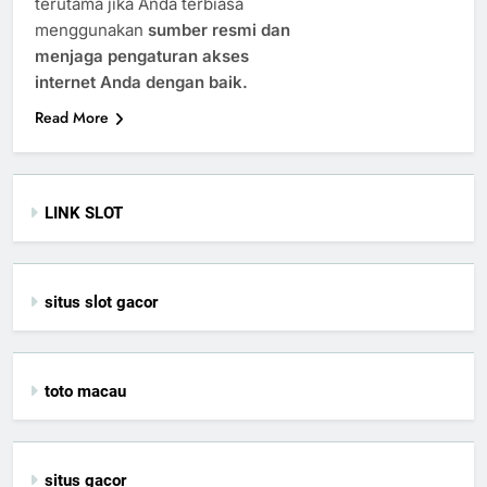
terutama jika Anda terbiasa
menggunakan
sumber resmi dan
menjaga pengaturan akses
internet Anda dengan baik.
Read More
LINK SLOT
situs slot gacor
toto macau
situs gacor