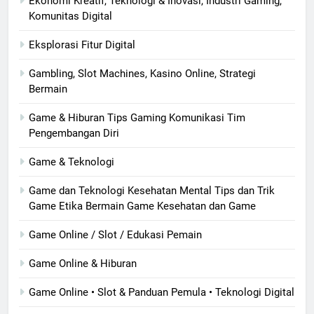
Ekonomi Kreatif, Teknologi & Inovasi, Industri Gaming,
Komunitas Digital
Eksplorasi Fitur Digital
Gambling, Slot Machines, Kasino Online, Strategi
Bermain
Game & Hiburan Tips Gaming Komunikasi Tim
Pengembangan Diri
Game & Teknologi
Game dan Teknologi Kesehatan Mental Tips dan Trik
Game Etika Bermain Game Kesehatan dan Game
Game Online / Slot / Edukasi Pemain
Game Online & Hiburan
Game Online • Slot & Panduan Pemula • Teknologi Digital