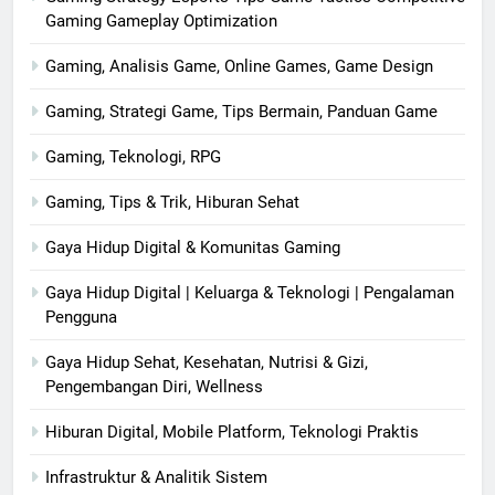
Gaming Gameplay Optimization
Gaming, Analisis Game, Online Games, Game Design
Gaming, Strategi Game, Tips Bermain, Panduan Game
Gaming, Teknologi, RPG
Gaming, Tips & Trik, Hiburan Sehat
Gaya Hidup Digital & Komunitas Gaming
Gaya Hidup Digital | Keluarga & Teknologi | Pengalaman
Pengguna
Gaya Hidup Sehat, Kesehatan, Nutrisi & Gizi,
Pengembangan Diri, Wellness
Hiburan Digital, Mobile Platform, Teknologi Praktis
Infrastruktur & Analitik Sistem