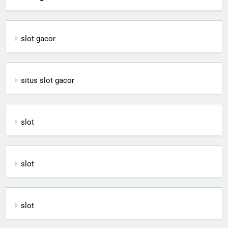
slot gacor
situs slot gacor
slot
slot
slot