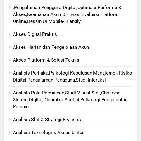
:Pengalaman Pengguna Digital,Optimasi Performa &
Akses,Keamanan Akun & Privasi,Evaluasi Platform
Online,Desain UI Mobile-Friendly
Akses Digital Praktis
Akses Harian dan Pengelolaan Akun
Akses Platform & Solusi Teknis
Analisis Perilaku,Psikologi Keputusan,Manajemen Risiko
Digital,Pengalaman Pengguna,Studi Interaksi
Analisis Pola Permainan,Studi Visual Slot,Observasi
Sistem Digital,Dinamika Simbol,Psikologi Pengamatan
Pemain
Analisis Slot & Strategi Realistis
Analisis Teknologi & Aksesibilitas