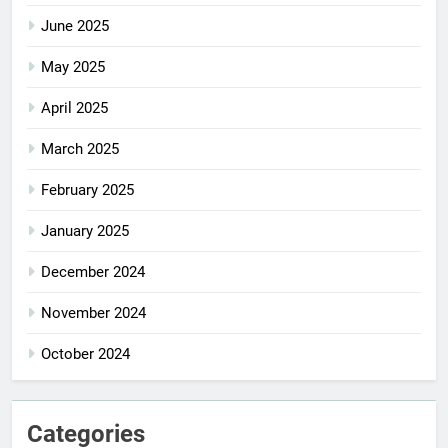
June 2025
May 2025
April 2025
March 2025
February 2025
January 2025
December 2024
November 2024
October 2024
Categories