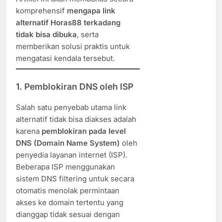
komprehensif
mengapa link
alternatif Horas88 terkadang
tidak bisa dibuka
, serta
memberikan solusi praktis untuk
mengatasi kendala tersebut.
1.
Pemblokiran DNS oleh ISP
Salah satu penyebab utama link
alternatif tidak bisa diakses adalah
karena
pemblokiran pada level
DNS (Domain Name System)
oleh
penyedia layanan internet (ISP).
Beberapa ISP menggunakan
sistem DNS filtering untuk secara
otomatis menolak permintaan
akses ke domain tertentu yang
dianggap tidak sesuai dengan