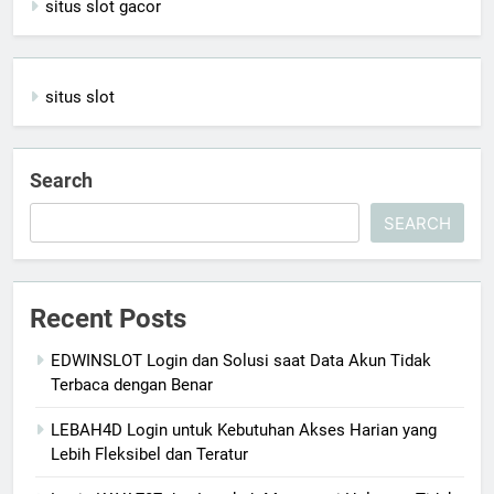
situs slot gacor
situs slot
Search
SEARCH
Recent Posts
EDWINSLOT Login dan Solusi saat Data Akun Tidak
Terbaca dengan Benar
LEBAH4D Login untuk Kebutuhan Akses Harian yang
Lebih Fleksibel dan Teratur