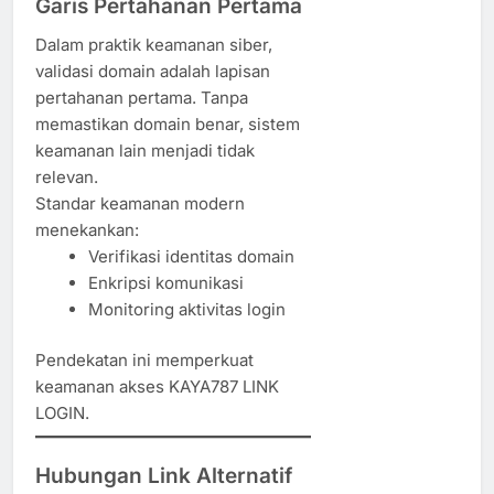
Garis Pertahanan Pertama
Dalam praktik keamanan siber,
validasi domain adalah lapisan
pertahanan pertama. Tanpa
memastikan domain benar, sistem
keamanan lain menjadi tidak
relevan.
Standar keamanan modern
menekankan:
Verifikasi identitas domain
Enkripsi komunikasi
Monitoring aktivitas login
Pendekatan ini memperkuat
keamanan akses KAYA787 LINK
LOGIN.
Hubungan Link Alternatif