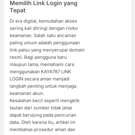
Memilih Link Login yang
Tepat
Di era digital, kemudahan akses
sering kali diiringi dengan risiko
keamanan. Salah satu ancaman
paling umum adalah penggunaan
link palsu yang menyerupai domain
resmi. Bagi pengguna baru
maupun lama, memahami cara
menggunakan KAYA787 LINK
LOGIN secara aman menjadi
langkah penting untuk menjaga
keamanan akun.
Kesalahan kecil seperti mengklik
tautan dari sumber tidak jelas
dapat berujung pada pencurian
data. Oleh karena itu, artikel ini
membahas prosedur aman dan