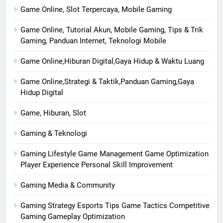
Game Online, Slot Terpercaya, Mobile Gaming
Game Online, Tutorial Akun, Mobile Gaming, Tips & Trik
Gaming, Panduan Internet, Teknologi Mobile
Game Online,Hiburan Digital,Gaya Hidup & Waktu Luang
Game Online,Strategi & Taktik,Panduan Gaming,Gaya
Hidup Digital
Game, Hiburan, Slot
Gaming & Teknologi
Gaming Lifestyle Game Management Game Optimization
Player Experience Personal Skill Improvement
Gaming Media & Community
Gaming Strategy Esports Tips Game Tactics Competitive
Gaming Gameplay Optimization