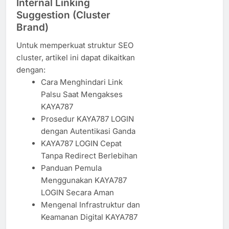
Internal Linking
Suggestion (Cluster
Brand)
Untuk memperkuat struktur SEO
cluster, artikel ini dapat dikaitkan
dengan:
Cara Menghindari Link
Palsu Saat Mengakses
KAYA787
Prosedur KAYA787 LOGIN
dengan Autentikasi Ganda
KAYA787 LOGIN Cepat
Tanpa Redirect Berlebihan
Panduan Pemula
Menggunakan KAYA787
LOGIN Secara Aman
Mengenal Infrastruktur dan
Keamanan Digital KAYA787