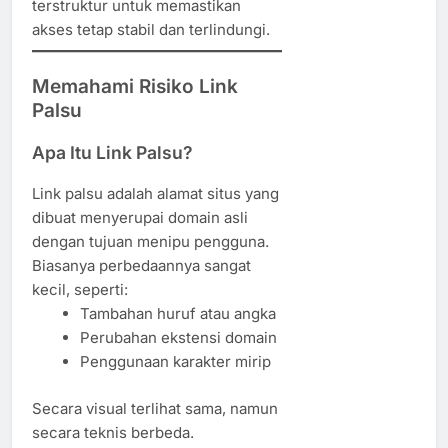
terstruktur untuk memastikan
akses tetap stabil dan terlindungi.
Memahami Risiko Link
Palsu
Apa Itu Link Palsu?
Link palsu adalah alamat situs yang
dibuat menyerupai domain asli
dengan tujuan menipu pengguna.
Biasanya perbedaannya sangat
kecil, seperti:
Tambahan huruf atau angka
Perubahan ekstensi domain
Penggunaan karakter mirip
Secara visual terlihat sama, namun
secara teknis berbeda.