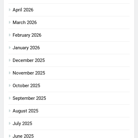
April 2026
March 2026
February 2026
January 2026
December 2025
November 2025
October 2025
September 2025
August 2025
July 2025
June 2025