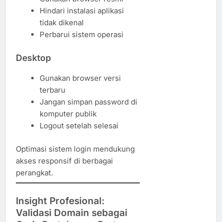
Hindari instalasi aplikasi
tidak dikenal
Perbarui sistem operasi
Desktop
Gunakan browser versi
terbaru
Jangan simpan password di
komputer publik
Logout setelah selesai
Optimasi sistem login mendukung
akses responsif di berbagai
perangkat.
Insight Profesional:
Validasi Domain sebagai