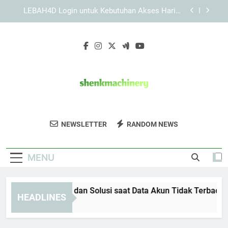
Skip
Login KAYA787 dan Langkah Mengatasi Halaman
to
Tidak Merespons
content
Panduan Memeriksa Ruang Penyimpanan
sebelum Membuka KAYA787 Login
EDWINSLOT Login dan Solusi saat Data Akun
Tidak Terbaca dengan Benar
LEBAH4D Login untuk Kebutuhan Akses Harian
yang Lebih Fleksibel dan Teratur
Login KAYA787 dan Langkah Mengatasi Halaman
Tidak Merespons
Shenk Machinery
Dapatkan Mesin Industri Berkualitas Dari
Panduan Memeriksa Ruang Penyimpanan
NEWSLETTER
RANDOM NEWS
sebelum Membuka KAYA787 Login
Shenk Machinery. Pilihan Terbaik Untuk
Efisiensi Produksi Anda.
MENU
WINSLOT Login dan Solusi saat Data Akun Tidak Terbaca den
HEADLINES
eeks Ago