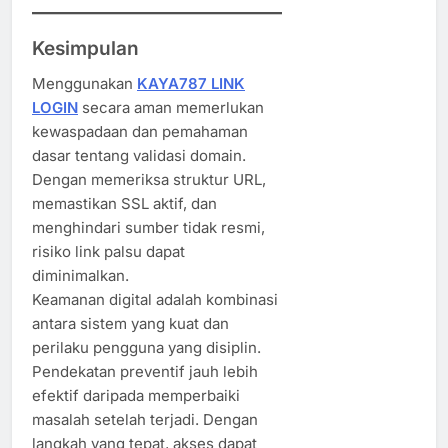
Kesimpulan
Menggunakan
KAYA787 LINK
LOGIN
secara aman memerlukan
kewaspadaan dan pemahaman
dasar tentang validasi domain.
Dengan memeriksa struktur URL,
memastikan SSL aktif, dan
menghindari sumber tidak resmi,
risiko link palsu dapat
diminimalkan.
Keamanan digital adalah kombinasi
antara sistem yang kuat dan
perilaku pengguna yang disiplin.
Pendekatan preventif jauh lebih
efektif daripada memperbaiki
masalah setelah terjadi. Dengan
langkah yang tepat, akses dapat