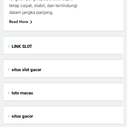
tetap cepat, stabil, dan terlindungi
dalam jangka panjang.
Read More
LINK SLOT
situs slot gacor
toto macau
situs gacor