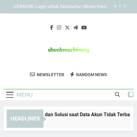
Skip
Login KAYA787 dan Langkah Mengatasi Halaman
to
Tidak Merespons
content
Panduan Memeriksa Ruang Penyimpanan
sebelum Membuka KAYA787 Login
EDWINSLOT Login dan Solusi saat Data Akun
Tidak Terbaca dengan Benar
LEBAH4D Login untuk Kebutuhan Akses Harian
yang Lebih Fleksibel dan Teratur
Login KAYA787 dan Langkah Mengatasi Halaman
Tidak Merespons
Shenk Machinery
Dapatkan Mesin Industri Berkualitas Dari
Panduan Memeriksa Ruang Penyimpanan
NEWSLETTER
RANDOM NEWS
sebelum Membuka KAYA787 Login
Shenk Machinery. Pilihan Terbaik Untuk
Efisiensi Produksi Anda.
MENU
WINSLOT Login dan Solusi saat Data Akun Tidak Terbaca den
HEADLINES
Weeks Ago