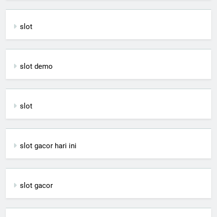
slot
slot demo
slot
slot gacor hari ini
slot gacor