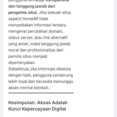
dan tanggung jawab dari
pengelola situs
. Jika sebuah situs
seperti Horas88 tidak
menyediakan informasi terbaru
mengenai perubahan domain,
status server, atau link alternatif
yang aman, maka tanggung jawab
moral dan profesionalitas dari
pemilik situs menjadi
dipertanyakan.
Sebaliknya, jika informasi dikelola
dengan baik, pengguna cenderung
lebih loyal dan bersedia menunggu
akses normal kembali.
Kesimpulan: Akses Adalah
Kunci Kepercayaan Digital