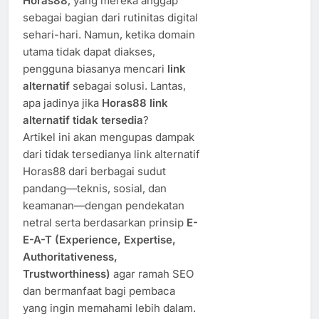
Horas88
, yang mereka anggap
sebagai bagian dari rutinitas digital
sehari-hari. Namun, ketika domain
utama tidak dapat diakses,
pengguna biasanya mencari
link
alternatif
sebagai solusi. Lantas,
apa jadinya jika
Horas88 link
alternatif tidak tersedia
?
Artikel ini akan mengupas dampak
dari tidak tersedianya link alternatif
Horas88 dari berbagai sudut
pandang—teknis, sosial, dan
keamanan—dengan pendekatan
netral serta berdasarkan prinsip
E-
E-A-T (Experience, Expertise,
Authoritativeness,
Trustworthiness)
agar ramah SEO
dan bermanfaat bagi pembaca
yang ingin memahami lebih dalam.