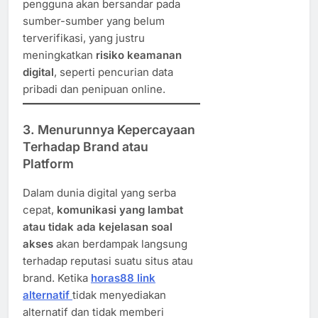
pengguna akan bersandar pada
sumber-sumber yang belum
terverifikasi, yang justru
meningkatkan
risiko keamanan
digital
, seperti pencurian data
pribadi dan penipuan online.
3.
Menurunnya Kepercayaan
Terhadap Brand atau
Platform
Dalam dunia digital yang serba
cepat,
komunikasi yang lambat
atau tidak ada kejelasan soal
akses
akan berdampak langsung
terhadap reputasi suatu situs atau
brand. Ketika
horas88 link
alternatif
tidak menyediakan
alternatif dan tidak memberi