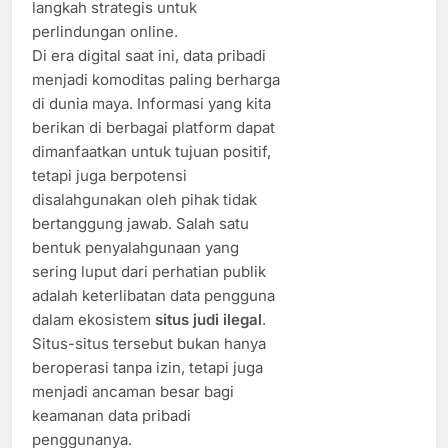
langkah strategis untuk
perlindungan online.
Di era digital saat ini, data pribadi
menjadi komoditas paling berharga
di dunia maya. Informasi yang kita
berikan di berbagai platform dapat
dimanfaatkan untuk tujuan positif,
tetapi juga berpotensi
disalahgunakan oleh pihak tidak
bertanggung jawab. Salah satu
bentuk penyalahgunaan yang
sering luput dari perhatian publik
adalah keterlibatan data pengguna
dalam ekosistem
situs judi ilegal
.
Situs-situs tersebut bukan hanya
beroperasi tanpa izin, tetapi juga
menjadi ancaman besar bagi
keamanan data pribadi
penggunanya.