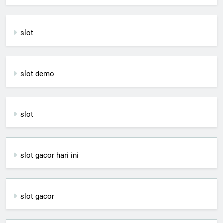
slot
slot demo
slot
slot gacor hari ini
slot gacor