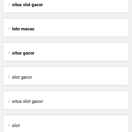
situs slot gacor
toto macau
situs gacor
slot gacor
situs slot gacor
slot