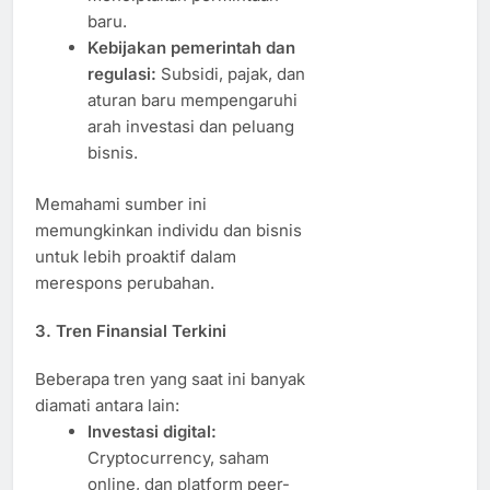
baru.
Kebijakan pemerintah dan
regulasi:
Subsidi, pajak, dan
aturan baru mempengaruhi
arah investasi dan peluang
bisnis.
Memahami sumber ini
memungkinkan individu dan bisnis
untuk lebih proaktif dalam
merespons perubahan.
3. Tren Finansial Terkini
Beberapa tren yang saat ini banyak
diamati antara lain:
Investasi digital:
Cryptocurrency, saham
online, dan platform peer-