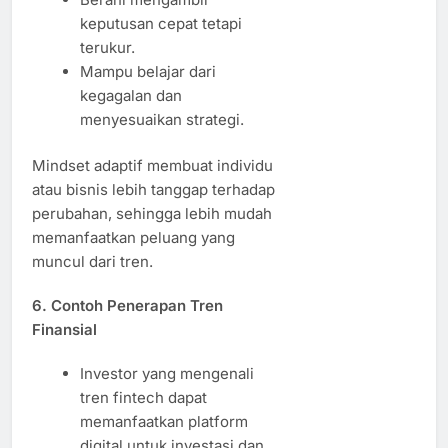
keputusan cepat tetapi
terukur.
Mampu belajar dari
kegagalan dan
menyesuaikan strategi.
Mindset adaptif membuat individu
atau bisnis lebih tanggap terhadap
perubahan, sehingga lebih mudah
memanfaatkan peluang yang
muncul dari tren.
6. Contoh Penerapan Tren
Finansial
Investor yang mengenali
tren fintech dapat
memanfaatkan platform
digital untuk investasi dan