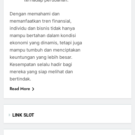
Dengan memahami dan
memanfaatkan tren finansial,
individu dan bisnis tidak hanya
mampu bertahan dalam kondisi
ekonomi yang dinamis, tetapi juga
mampu tumbuh dan menciptakan
keuntungan yang lebih besar.
Kesempatan selalu hadir bagi
mereka yang siap melihat dan
bertindak.
Read More
LINK SLOT