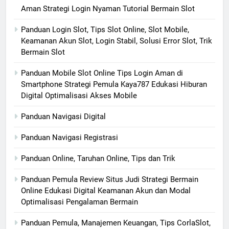
Aman Strategi Login Nyaman Tutorial Bermain Slot
Panduan Login Slot, Tips Slot Online, Slot Mobile,
Keamanan Akun Slot, Login Stabil, Solusi Error Slot, Trik
Bermain Slot
Panduan Mobile Slot Online Tips Login Aman di
Smartphone Strategi Pemula Kaya787 Edukasi Hiburan
Digital Optimalisasi Akses Mobile
Panduan Navigasi Digital
Panduan Navigasi Registrasi
Panduan Online, Taruhan Online, Tips dan Trik
Panduan Pemula Review Situs Judi Strategi Bermain
Online Edukasi Digital Keamanan Akun dan Modal
Optimalisasi Pengalaman Bermain
Panduan Pemula, Manajemen Keuangan, Tips CorlaSlot,