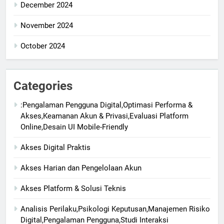
December 2024
November 2024
October 2024
Categories
:Pengalaman Pengguna Digital,Optimasi Performa &
Akses,Keamanan Akun & Privasi,Evaluasi Platform
Online,Desain UI Mobile-Friendly
Akses Digital Praktis
Akses Harian dan Pengelolaan Akun
Akses Platform & Solusi Teknis
Analisis Perilaku,Psikologi Keputusan,Manajemen Risiko
Digital,Pengalaman Pengguna,Studi Interaksi