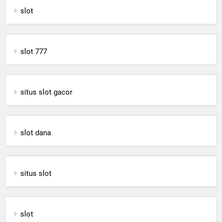
slot
slot 777
situs slot gacor
slot dana
situs slot
slot