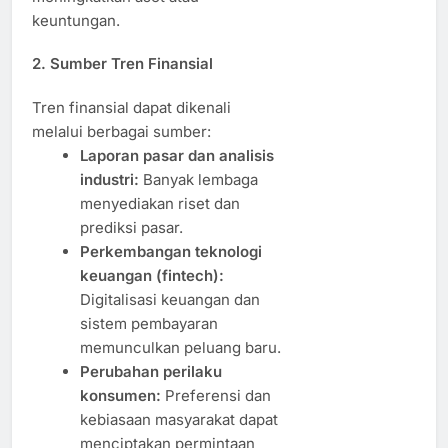
keuntungan.
2. Sumber Tren Finansial
Tren finansial dapat dikenali
melalui berbagai sumber:
Laporan pasar dan analisis
industri:
Banyak lembaga
menyediakan riset dan
prediksi pasar.
Perkembangan teknologi
keuangan (fintech):
Digitalisasi keuangan dan
sistem pembayaran
memunculkan peluang baru.
Perubahan perilaku
konsumen:
Preferensi dan
kebiasaan masyarakat dapat
menciptakan permintaan