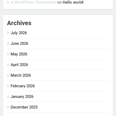
A WordPress Commenter
on
Hello world!
Archives
July 2026
June 2026
May 2026
April 2026
March 2026
February 2026
January 2026
December 2025