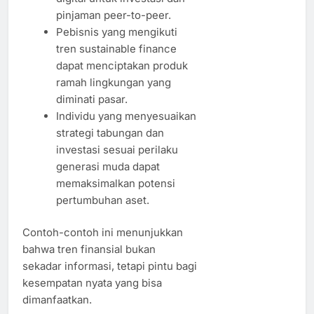
pinjaman peer-to-peer.
Pebisnis yang mengikuti
tren sustainable finance
dapat menciptakan produk
ramah lingkungan yang
diminati pasar.
Individu yang menyesuaikan
strategi tabungan dan
investasi sesuai perilaku
generasi muda dapat
memaksimalkan potensi
pertumbuhan aset.
Contoh-contoh ini menunjukkan
bahwa tren finansial bukan
sekadar informasi, tetapi pintu bagi
kesempatan nyata yang bisa
dimanfaatkan.