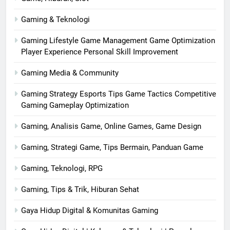
Gaming & Teknologi
Gaming Lifestyle Game Management Game Optimization
Player Experience Personal Skill Improvement
Gaming Media & Community
Gaming Strategy Esports Tips Game Tactics Competitive
Gaming Gameplay Optimization
Gaming, Analisis Game, Online Games, Game Design
Gaming, Strategi Game, Tips Bermain, Panduan Game
Gaming, Teknologi, RPG
Gaming, Tips & Trik, Hiburan Sehat
Gaya Hidup Digital & Komunitas Gaming