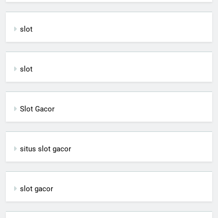
slot
slot
Slot Gacor
situs slot gacor
slot gacor