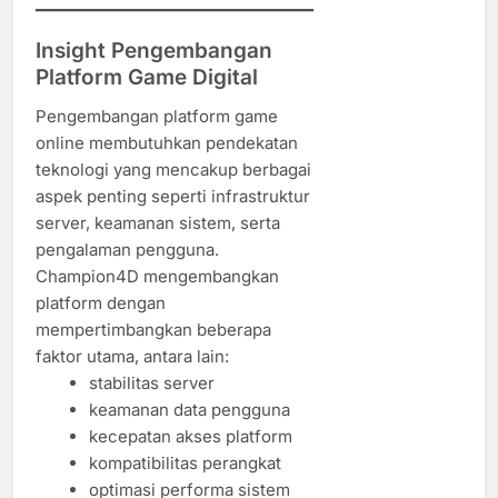
Insight Pengembangan
Platform Game Digital
Pengembangan platform game
online membutuhkan pendekatan
teknologi yang mencakup berbagai
aspek penting seperti infrastruktur
server, keamanan sistem, serta
pengalaman pengguna.
Champion4D mengembangkan
platform dengan
mempertimbangkan beberapa
faktor utama, antara lain:
stabilitas server
keamanan data pengguna
kecepatan akses platform
kompatibilitas perangkat
optimasi performa sistem