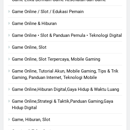
Game Online / Slot / Edukasi Pemain
Game Online & Hiburan
Game Online • Slot & Panduan Pemula • Teknologi Digital
Game Online, Slot
Game Online, Slot Terpercaya, Mobile Gaming
Game Online, Tutorial Akun, Mobile Gaming, Tips & Trik
Gaming, Panduan Internet, Teknologi Mobile
Game Online,Hiburan Digital,Gaya Hidup & Waktu Luang
Game Online,Strategi & Taktik,Panduan Gaming,Gaya
Hidup Digital
Game, Hiburan, Slot