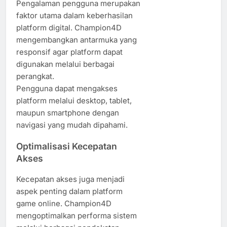
Pengalaman pengguna merupakan
faktor utama dalam keberhasilan
platform digital. Champion4D
mengembangkan antarmuka yang
responsif agar platform dapat
digunakan melalui berbagai
perangkat.
Pengguna dapat mengakses
platform melalui desktop, tablet,
maupun smartphone dengan
navigasi yang mudah dipahami.
Optimalisasi Kecepatan
Akses
Kecepatan akses juga menjadi
aspek penting dalam platform
game online. Champion4D
mengoptimalkan performa sistem