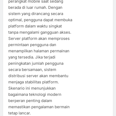
perangkat mobile saat sedang
berada di luar rumah. Dengan
sistem yang dirancang secara
optimal, pengguna dapat membuka
platform dalam waktu singkat
tanpa mengalami gangguan akses.
Server platform akan memproses
permintaan pengguna dan
menampilkan halaman permainan
yang tersedia. Jika terjadi
peningkatan jumlah pengguna
secara bersamaan, sistem
distribusi server akan membantu
menjaga stabilitas platform.
Skenario ini menunjukkan
bagaimana teknologi modern
berperan penting dalam
memastikan pengalaman bermain
tetap lancar.