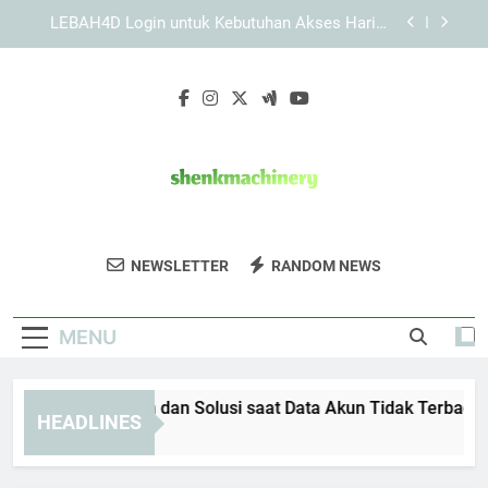
Skip
Login KAYA787 dan Langkah Mengatasi Halaman
to
Tidak Merespons
content
Panduan Memeriksa Ruang Penyimpanan
sebelum Membuka KAYA787 Login
EDWINSLOT Login dan Solusi saat Data Akun
Tidak Terbaca dengan Benar
LEBAH4D Login untuk Kebutuhan Akses Harian
yang Lebih Fleksibel dan Teratur
Login KAYA787 dan Langkah Mengatasi Halaman
Tidak Merespons
Shenk Machinery
Dapatkan Mesin Industri Berkualitas Dari
Panduan Memeriksa Ruang Penyimpanan
NEWSLETTER
RANDOM NEWS
sebelum Membuka KAYA787 Login
Shenk Machinery. Pilihan Terbaik Untuk
Efisiensi Produksi Anda.
MENU
DWINSLOT Login dan Solusi saat Data Akun Tidak Terbaca de
HEADLINES
Weeks Ago