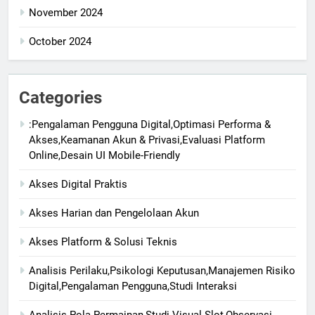
November 2024
October 2024
Categories
:Pengalaman Pengguna Digital,Optimasi Performa &
Akses,Keamanan Akun & Privasi,Evaluasi Platform
Online,Desain UI Mobile-Friendly
Akses Digital Praktis
Akses Harian dan Pengelolaan Akun
Akses Platform & Solusi Teknis
Analisis Perilaku,Psikologi Keputusan,Manajemen Risiko
Digital,Pengalaman Pengguna,Studi Interaksi