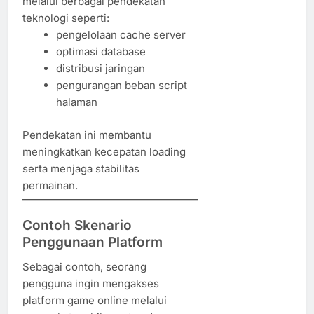
melalui berbagai pendekatan
teknologi seperti:
pengelolaan cache server
optimasi database
distribusi jaringan
pengurangan beban script
halaman
Pendekatan ini membantu
meningkatkan kecepatan loading
serta menjaga stabilitas
permainan.
Contoh Skenario
Penggunaan Platform
Sebagai contoh, seorang
pengguna ingin mengakses
platform game online melalui