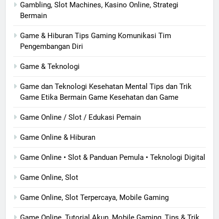
Gambling, Slot Machines, Kasino Online, Strategi
Bermain
Game & Hiburan Tips Gaming Komunikasi Tim
Pengembangan Diri
Game & Teknologi
Game dan Teknologi Kesehatan Mental Tips dan Trik
Game Etika Bermain Game Kesehatan dan Game
Game Online / Slot / Edukasi Pemain
Game Online & Hiburan
Game Online • Slot & Panduan Pemula • Teknologi Digital
Game Online, Slot
Game Online, Slot Terpercaya, Mobile Gaming
Game Online, Tutorial Akun, Mobile Gaming, Tips & Trik