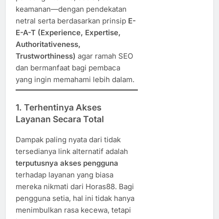
keamanan—dengan pendekatan
netral serta berdasarkan prinsip
E-
E-A-T (Experience, Expertise,
Authoritativeness,
Trustworthiness)
agar ramah SEO
dan bermanfaat bagi pembaca
yang ingin memahami lebih dalam.
1.
Terhentinya Akses
Layanan Secara Total
Dampak paling nyata dari tidak
tersedianya link alternatif adalah
terputusnya akses pengguna
terhadap layanan yang biasa
mereka nikmati dari Horas88. Bagi
pengguna setia, hal ini tidak hanya
menimbulkan rasa kecewa, tetapi