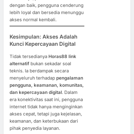
dengan baik, pengguna cenderung
lebih loyal dan bersedia menunggu
akses normal kembali.
Kesimpulan: Akses Adalah
Kunci Kepercayaan Digital
Tidak tersedianya
Horas88 link
alternatif
bukan sekadar soal
teknis. Ia berdampak secara
menyeluruh terhadap
pengalaman
pengguna, keamanan, komunitas,
dan kepercayaan digital
. Dalam
era konektivitas saat ini, pengguna
internet tidak hanya menginginkan
akses cepat, tetapi juga kejelasan,
keamanan, dan keterbukaan dari
pihak penyedia layanan.