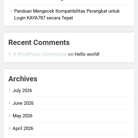
Panduan Mengecek Kompatibilitas Perangkat untuk
Login KAYA787 secara Tepat
Recent Comments
A WordPress Commenter
on
Hello world!
Archives
July 2026
June 2026
May 2026
April 2026