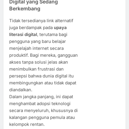
Digital yang Sedang
Berkembang
Tidak tersedianya link alternatif
juga berdampak pada
upaya
literasi digital
, terutama bagi
pengguna yang baru belajar
menjelajah internet secara
produktif. Bagi mereka, gangguan
akses tanpa solusi jelas akan
menimbulkan frustrasi dan
persepsi bahwa dunia digital itu
membingungkan atau tidak dapat
diandalkan.
Dalam jangka panjang, ini dapat
menghambat adopsi teknologi
secara menyeluruh, khususnya di
kalangan pengguna pemula atau
kelompok rentan.