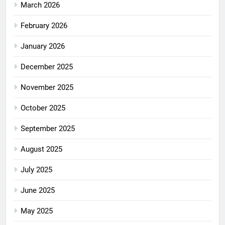
March 2026
February 2026
January 2026
December 2025
November 2025
October 2025
September 2025
August 2025
July 2025
June 2025
May 2025