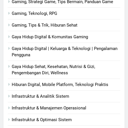
Gaming, Strategi Game, Tips Bermain, Panduan Game
Gaming, Teknologi, RPG
Gaming, Tips & Trik, Hiburan Sehat
Gaya Hidup Digital & Komunitas Gaming
Gaya Hidup Digital | Keluarga & Teknologi | Pengalaman
Pengguna
Gaya Hidup Sehat, Kesehatan, Nutrisi & Gizi,
Pengembangan Diri, Wellness
Hiburan Digital, Mobile Platform, Teknologi Praktis
Infrastruktur & Analitik Sistem
Infrastruktur & Manajemen Operasional
Infrastruktur & Optimasi Sistem