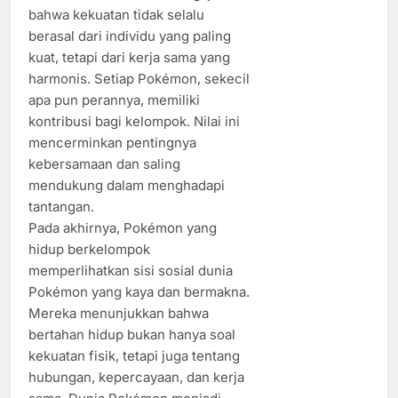
bahwa kekuatan tidak selalu
berasal dari individu yang paling
kuat, tetapi dari kerja sama yang
harmonis. Setiap Pokémon, sekecil
apa pun perannya, memiliki
kontribusi bagi kelompok. Nilai ini
mencerminkan pentingnya
kebersamaan dan saling
mendukung dalam menghadapi
tantangan.
Pada akhirnya, Pokémon yang
hidup berkelompok
memperlihatkan sisi sosial dunia
Pokémon yang kaya dan bermakna.
Mereka menunjukkan bahwa
bertahan hidup bukan hanya soal
kekuatan fisik, tetapi juga tentang
hubungan, kepercayaan, dan kerja