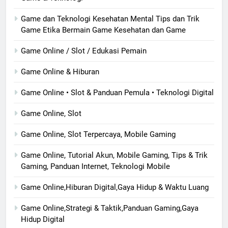
Game dan Teknologi Kesehatan Mental Tips dan Trik
Game Etika Bermain Game Kesehatan dan Game
Game Online / Slot / Edukasi Pemain
Game Online & Hiburan
Game Online • Slot & Panduan Pemula • Teknologi Digital
Game Online, Slot
Game Online, Slot Terpercaya, Mobile Gaming
Game Online, Tutorial Akun, Mobile Gaming, Tips & Trik
Gaming, Panduan Internet, Teknologi Mobile
Game Online,Hiburan Digital,Gaya Hidup & Waktu Luang
Game Online,Strategi & Taktik,Panduan Gaming,Gaya
Hidup Digital