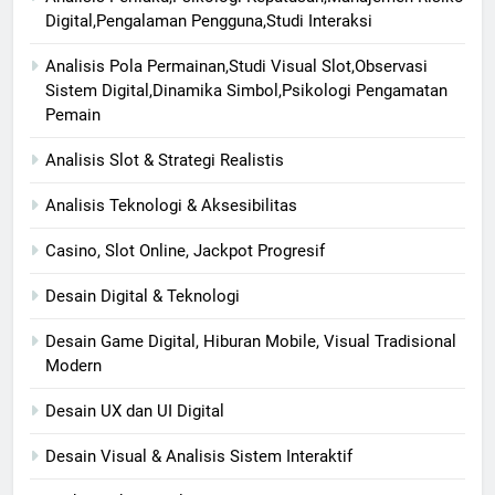
Digital,Pengalaman Pengguna,Studi Interaksi
Analisis Pola Permainan,Studi Visual Slot,Observasi
Sistem Digital,Dinamika Simbol,Psikologi Pengamatan
Pemain
Analisis Slot & Strategi Realistis
Analisis Teknologi & Aksesibilitas
Casino, Slot Online, Jackpot Progresif
Desain Digital & Teknologi
Desain Game Digital, Hiburan Mobile, Visual Tradisional
Modern
Desain UX dan UI Digital
Desain Visual & Analisis Sistem Interaktif