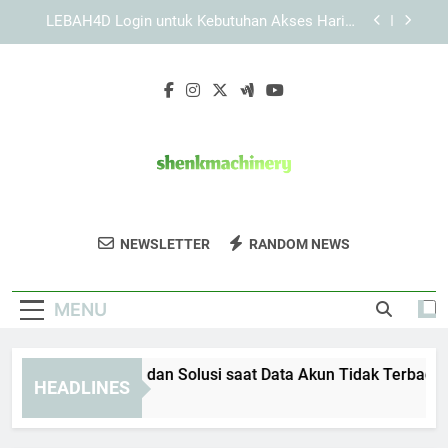
Skip
Login KAYA787 dan Langkah Mengatasi Halaman
to
Tidak Merespons
content
Panduan Memeriksa Ruang Penyimpanan
sebelum Membuka KAYA787 Login
EDWINSLOT Login dan Solusi saat Data Akun
Tidak Terbaca dengan Benar
LEBAH4D Login untuk Kebutuhan Akses Harian
yang Lebih Fleksibel dan Teratur
Login KAYA787 dan Langkah Mengatasi Halaman
Tidak Merespons
Shenk Machinery
Dapatkan Mesin Industri Berkualitas Dari
Panduan Memeriksa Ruang Penyimpanan
NEWSLETTER
RANDOM NEWS
sebelum Membuka KAYA787 Login
Shenk Machinery. Pilihan Terbaik Untuk
Efisiensi Produksi Anda.
MENU
WINSLOT Login dan Solusi saat Data Akun Tidak Terbaca den
HEADLINES
Weeks Ago