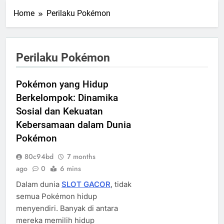
Home
Perilaku Pokémon
Perilaku Pokémon
Pokémon yang Hidup
Berkelompok: Dinamika
Sosial dan Kekuatan
Kebersamaan dalam Dunia
Pokémon
80c94bd
7 months
ago
0
6 mins
Dalam dunia
SLOT GACOR
, tidak
semua Pokémon hidup
menyendiri. Banyak di antara
mereka memilih hidup