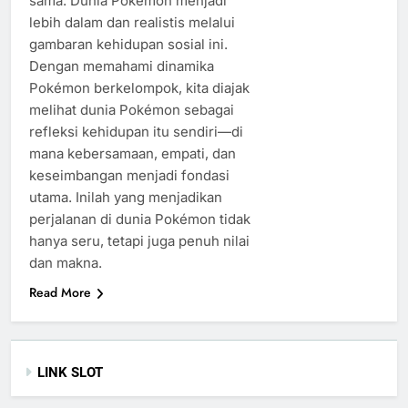
sama. Dunia Pokémon menjadi
lebih dalam dan realistis melalui
gambaran kehidupan sosial ini.
Dengan memahami dinamika
Pokémon berkelompok, kita diajak
melihat dunia Pokémon sebagai
refleksi kehidupan itu sendiri—di
mana kebersamaan, empati, dan
keseimbangan menjadi fondasi
utama. Inilah yang menjadikan
perjalanan di dunia Pokémon tidak
hanya seru, tetapi juga penuh nilai
dan makna.
Read More
LINK SLOT