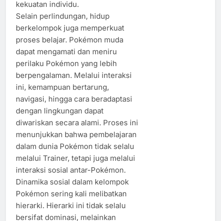
kekuatan individu.
Selain perlindungan, hidup
berkelompok juga memperkuat
proses belajar. Pokémon muda
dapat mengamati dan meniru
perilaku Pokémon yang lebih
berpengalaman. Melalui interaksi
ini, kemampuan bertarung,
navigasi, hingga cara beradaptasi
dengan lingkungan dapat
diwariskan secara alami. Proses ini
menunjukkan bahwa pembelajaran
dalam dunia Pokémon tidak selalu
melalui Trainer, tetapi juga melalui
interaksi sosial antar-Pokémon.
Dinamika sosial dalam kelompok
Pokémon sering kali melibatkan
hierarki. Hierarki ini tidak selalu
bersifat dominasi, melainkan