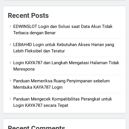
Recent Posts
EDWINSLOT Login dan Solusi saat Data Akun Tidak
Terbaca dengan Benar
LEBAH4D Login untuk Kebutuhan Akses Harian yang
Lebih Fleksibel dan Teratur
Login KAYA787 dan Langkah Mengatasi Halaman Tidak
Merespons
Panduan Memeriksa Ruang Penyimpanan sebelum
Membuka KAYA787 Login
Panduan Mengecek Kompatibilitas Perangkat untuk
Login KAYA787 secara Tepat
Recent Comments