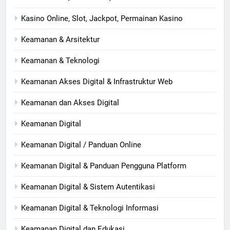
Kasino Online, Slot, Jackpot, Permainan Kasino
Keamanan & Arsitektur
Keamanan & Teknologi
Keamanan Akses Digital & Infrastruktur Web
Keamanan dan Akses Digital
Keamanan Digital
Keamanan Digital / Panduan Online
Keamanan Digital & Panduan Pengguna Platform
Keamanan Digital & Sistem Autentikasi
Keamanan Digital & Teknologi Informasi
Keamanan Digital dan Edukasi