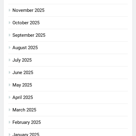
November 2025
October 2025
September 2025
August 2025
July 2025
June 2025
May 2025
April 2025
March 2025
February 2025
January 2025