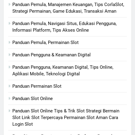
Panduan Pemula, Manajemen Keuangan, Tips CorlaSlot,
Strategi Permainan, Game Edukasi, Transaksi Aman
Panduan Pemula, Navigasi Situs, Edukasi Pengguna,
Informasi Platform, Tips Akses Online
Panduan Pemula, Permainan Slot
Panduan Pengguna & Keamanan Digital
Panduan Pengguna, Keamanan Digital, Tips Online,
Aplikasi Mobile, Teknologi Digital
Panduan Permainan Slot
Panduan Slot Online
Panduan Slot Online Tips & Trik Slot Strategi Bermain
Slot Link Slot Terpercaya Permainan Slot Aman Cara
Login Slot