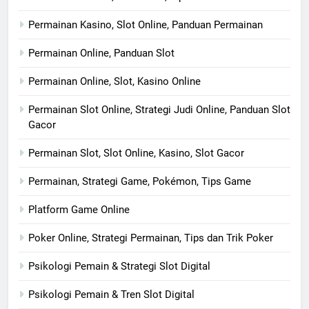
Permainan Kasino, Slot Online, Panduan Permainan
Permainan Online, Panduan Slot
Permainan Online, Slot, Kasino Online
Permainan Slot Online, Strategi Judi Online, Panduan Slot
Gacor
Permainan Slot, Slot Online, Kasino, Slot Gacor
Permainan, Strategi Game, Pokémon, Tips Game
Platform Game Online
Poker Online, Strategi Permainan, Tips dan Trik Poker
Psikologi Pemain & Strategi Slot Digital
Psikologi Pemain & Tren Slot Digital