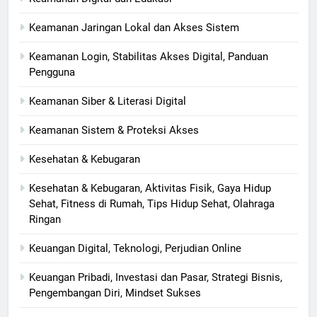
Keamanan Jaringan Lokal dan Akses Sistem
Keamanan Login, Stabilitas Akses Digital, Panduan
Pengguna
Keamanan Siber & Literasi Digital
Keamanan Sistem & Proteksi Akses
Kesehatan & Kebugaran
Kesehatan & Kebugaran, Aktivitas Fisik, Gaya Hidup
Sehat, Fitness di Rumah, Tips Hidup Sehat, Olahraga
Ringan
Keuangan Digital, Teknologi, Perjudian Online
Keuangan Pribadi, Investasi dan Pasar, Strategi Bisnis,
Pengembangan Diri, Mindset Sukses