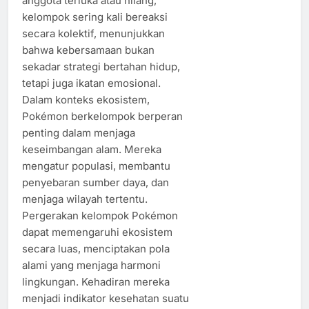
anggota terluka atau hilang,
kelompok sering kali bereaksi
secara kolektif, menunjukkan
bahwa kebersamaan bukan
sekadar strategi bertahan hidup,
tetapi juga ikatan emosional.
Dalam konteks ekosistem,
Pokémon berkelompok berperan
penting dalam menjaga
keseimbangan alam. Mereka
mengatur populasi, membantu
penyebaran sumber daya, dan
menjaga wilayah tertentu.
Pergerakan kelompok Pokémon
dapat memengaruhi ekosistem
secara luas, menciptakan pola
alami yang menjaga harmoni
lingkungan. Kehadiran mereka
menjadi indikator kesehatan suatu