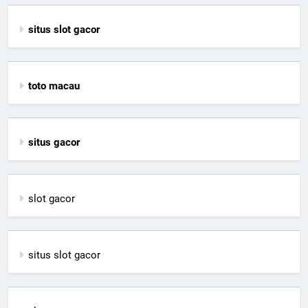
situs slot gacor
toto macau
situs gacor
slot gacor
situs slot gacor