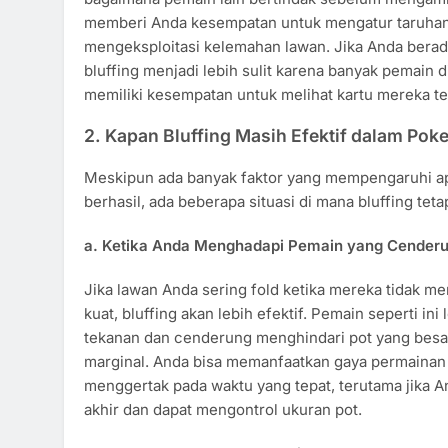
memberi Anda kesempatan untuk mengatur taruhan 
mengeksploitasi kelemahan lawan. Jika Anda berada
bluffing menjadi lebih sulit karena banyak pemain 
memiliki kesempatan untuk melihat kartu mereka te
2.
Kapan Bluffing Masih Efektif dalam Poke
Meskipun ada banyak faktor yang mempengaruhi ap
berhasil, ada beberapa situasi di mana bluffing tetap
a.
Ketika Anda Menghadapi Pemain yang Cenderu
Jika lawan Anda sering fold ketika mereka tidak me
kuat, bluffing akan lebih efektif. Pemain seperti ini
tekanan dan cenderung menghindari pot yang besa
marginal. Anda bisa memanfaatkan gaya permaina
menggertak pada waktu yang tepat, terutama jika An
akhir dan dapat mengontrol ukuran pot.