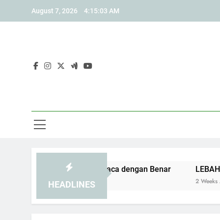
Skip
August 7, 2026
4:15:04 AM
to
content
She
Dapatkan M
a Akun Tidak Terbaca dengan Benar
LEBAH4D Login untu
2 Weeks Ago
HEADLINES