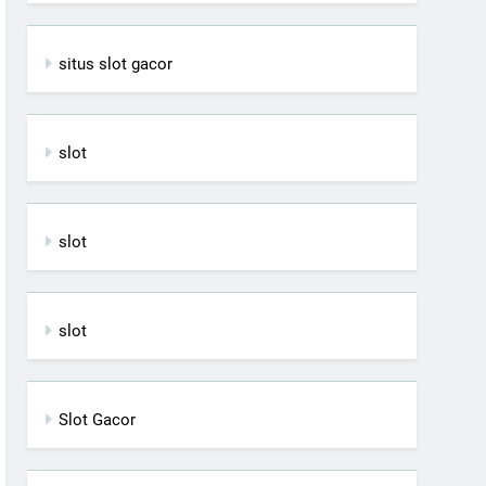
situs slot gacor
slot
slot
slot
Slot Gacor