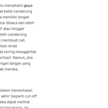
perlu memahami
gaya
gat ketat cenderung
a memiliki tangan
uk dibaca dan lebih
if atau longgar
 lebih cenderung
uk membuat call.
tikan Anda
da sering menggertak
erhasil. Namun, jika
engan tangan yang
tak mereka.
g dalam menentukan
akhir (seperti cut-off
eka dapat melihat
l keputusan. Ini