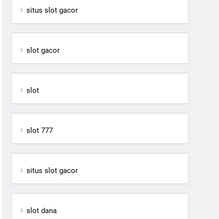
situs slot gacor
slot gacor
slot
slot 777
situs slot gacor
slot dana