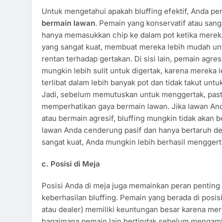
Untuk mengetahui apakah bluffing efektif, Anda 
bermain lawan
. Pemain yang konservatif atau san
hanya memasukkan chip ke dalam pot ketika merek
yang sangat kuat, membuat mereka lebih mudah unt
rentan terhadap gertakan. Di sisi lain, pemain agres
mungkin lebih sulit untuk digertak, karena mereka
terlibat dalam lebih banyak pot dan tidak takut unt
Jadi, sebelum memutuskan untuk menggertak, pas
memperhatikan gaya bermain lawan. Jika lawan An
atau bermain agresif, bluffing mungkin tidak akan b
lawan Anda cenderung pasif dan hanya bertaruh d
sangat kuat, Anda mungkin lebih berhasil mengger
c.
Posisi di Meja
Posisi Anda di meja juga memainkan peran pentin
keberhasilan bluffing. Pemain yang berada di posisi 
atau dealer) memiliki keuntungan besar karena mer
bagaimana pemain lain bertindak sebelum mengambi