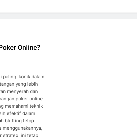
 Poker Online?
i paling ikonik dalam
 tangan yang lebih
awan menyerah dan
angan poker online
ng memahami teknik
sih efektif dalam
h bluffing tetap
rus menggunakannya,
strategi ini tetap