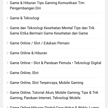
Game & Hiburan Tips Gaming Komunikasi Tim
Pengembangan Diri
Game & Teknologi
Game dan Teknologi Kesehatan Mental Tips dan Trik
Game Etika Bermain Game Kesehatan dan Game
Game Online / Slot / Edukasi Pemain
Game Online & Hiburan
Game Online • Slot & Panduan Pemula • Teknologi Digital
Game Online, Slot
Game Online, Slot Terpercaya, Mobile Gaming
Game Online, Tutorial Akun, Mobile Gaming, Tips & Trik
Gaming, Panduan Internet, Teknologi Mobile
Game Online,Hiburan Digital,Gaya Hidup & Waktu Luang