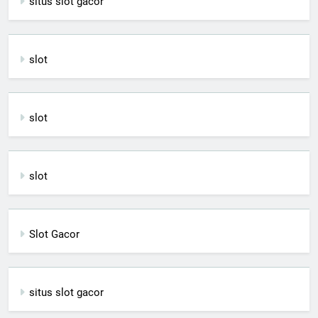
situs slot gacor
slot
slot
slot
Slot Gacor
situs slot gacor