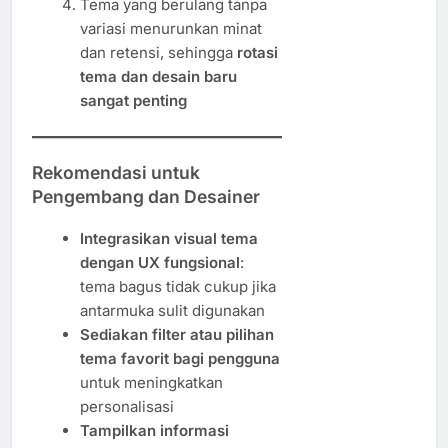
Tema yang berulang tanpa
variasi menurunkan minat
dan retensi, sehingga
rotasi
tema dan desain baru
sangat penting
Rekomendasi untuk
Pengembang dan Desainer
Integrasikan visual tema
dengan UX fungsional
:
tema bagus tidak cukup jika
antarmuka sulit digunakan
Sediakan filter atau pilihan
tema favorit bagi pengguna
untuk meningkatkan
personalisasi
Tampilkan informasi