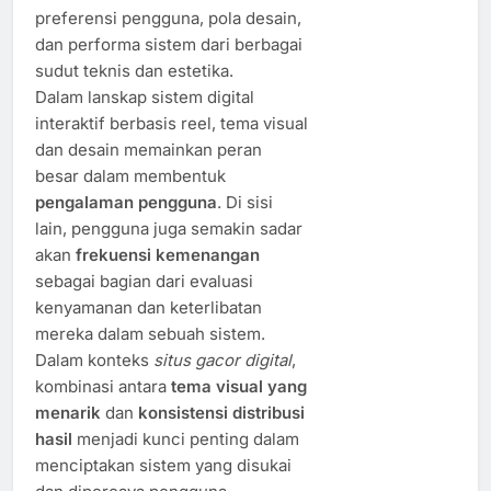
preferensi pengguna, pola desain,
dan performa sistem dari berbagai
sudut teknis dan estetika.
Dalam lanskap sistem digital
interaktif berbasis reel, tema visual
dan desain memainkan peran
besar dalam membentuk
pengalaman pengguna
. Di sisi
lain, pengguna juga semakin sadar
akan
frekuensi kemenangan
sebagai bagian dari evaluasi
kenyamanan dan keterlibatan
mereka dalam sebuah sistem.
Dalam konteks
situs gacor digital
,
kombinasi antara
tema visual yang
menarik
dan
konsistensi distribusi
hasil
menjadi kunci penting dalam
menciptakan sistem yang disukai