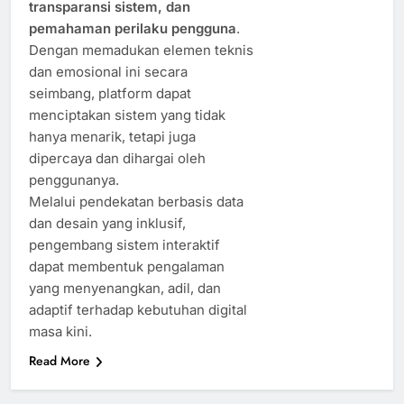
transparansi sistem, dan
pemahaman perilaku pengguna
.
Dengan memadukan elemen teknis
dan emosional ini secara
seimbang, platform dapat
menciptakan sistem yang tidak
hanya menarik, tetapi juga
dipercaya dan dihargai oleh
penggunanya.
Melalui pendekatan berbasis data
dan desain yang inklusif,
pengembang sistem interaktif
dapat membentuk pengalaman
yang menyenangkan, adil, dan
adaptif terhadap kebutuhan digital
masa kini.
Read More