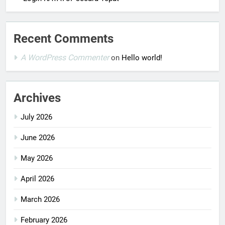
Recent Comments
A WordPress Commenter
on
Hello world!
Archives
July 2026
June 2026
May 2026
April 2026
March 2026
February 2026