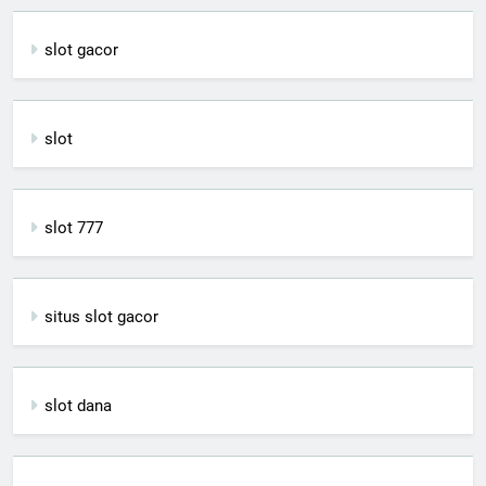
slot gacor
slot
slot 777
situs slot gacor
slot dana