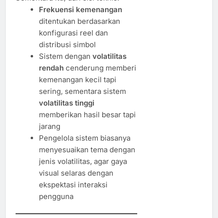
Frekuensi kemenangan
ditentukan berdasarkan
konfigurasi reel dan
distribusi simbol
Sistem dengan
volatilitas
rendah
cenderung memberi
kemenangan kecil tapi
sering, sementara sistem
volatilitas tinggi
memberikan hasil besar tapi
jarang
Pengelola sistem biasanya
menyesuaikan tema dengan
jenis volatilitas, agar gaya
visual selaras dengan
ekspektasi interaksi
pengguna