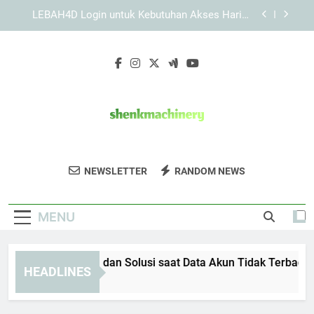
Skip
Login KAYA787 dan Langkah Mengatasi Halaman
to
Tidak Merespons
content
Panduan Memeriksa Ruang Penyimpanan
sebelum Membuka KAYA787 Login
EDWINSLOT Login dan Solusi saat Data Akun
Tidak Terbaca dengan Benar
LEBAH4D Login untuk Kebutuhan Akses Harian
yang Lebih Fleksibel dan Teratur
Login KAYA787 dan Langkah Mengatasi Halaman
Tidak Merespons
Shenk Machinery
Dapatkan Mesin Industri Berkualitas Dari
Panduan Memeriksa Ruang Penyimpanan
NEWSLETTER
RANDOM NEWS
sebelum Membuka KAYA787 Login
Shenk Machinery. Pilihan Terbaik Untuk
Efisiensi Produksi Anda.
MENU
WINSLOT Login dan Solusi saat Data Akun Tidak Terbaca den
HEADLINES
Weeks Ago