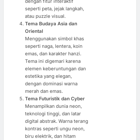
dengan fitur interaktif
seperti peta, jejak langkah,
atau puzzle visual.
Tema Budaya Asia dan
Oriental
Menggunakan simbol khas
seperti naga, lentera, koin
emas, dan karakter hanzi.
Tema ini digemari karena
elemen keberuntungan dan
estetika yang elegan,
dengan dominasi warna
merah dan emas.
Tema Futuristik dan Cyber
Menampilkan dunia neon,
teknologi tinggi, dan latar
digital abstrak. Warna terang
kontras seperti ungu neon,
biru elektrik, dan hitam