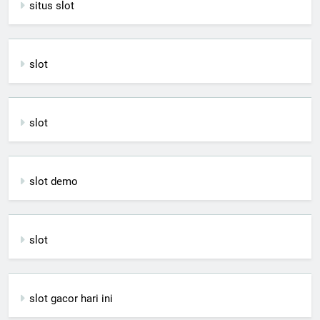
situs slot
slot
slot
slot demo
slot
slot gacor hari ini