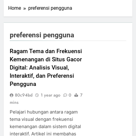
Home
preferensi pengguna
preferensi pengguna
Ragam Tema dan Frekuensi
Kemenangan di Situs Gacor
Digital: Analisis Visual,
Interaktif, dan Preferensi
Pengguna
80c94bd
1 year ago
0
7
mins
Pelajari hubungan antara ragam
tema visual dengan frekuensi
kemenangan dalam sistem digital
interaktif. Artikel ini membahas