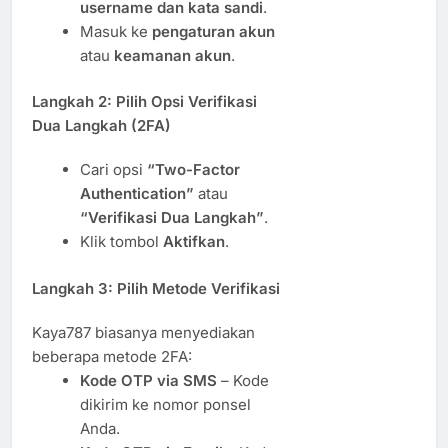
username dan kata sandi
.
Masuk ke
pengaturan akun
atau
keamanan akun
.
Langkah 2: Pilih Opsi Verifikasi
Dua Langkah (2FA)
Cari opsi
“Two-Factor
Authentication”
atau
“Verifikasi Dua Langkah”
.
Klik tombol
Aktifkan
.
Langkah 3: Pilih Metode Verifikasi
Kaya787 biasanya menyediakan
beberapa metode 2FA:
Kode OTP via SMS
– Kode
dikirim ke nomor ponsel
Anda.