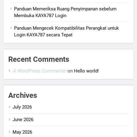
Panduan Memeriksa Ruang Penyimpanan sebelum
Membuka KAYA787 Login
Panduan Mengecek Kompatibilitas Perangkat untuk
Login KAYA787 secara Tepat
Recent Comments
A WordPress Commenter
on
Hello world!
Archives
July 2026
June 2026
May 2026