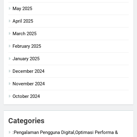
May 2025
April 2025
March 2025
February 2025
January 2025
December 2024
November 2024
October 2024
Categories
:Pengalaman Pengguna Digital,Optimasi Performa &