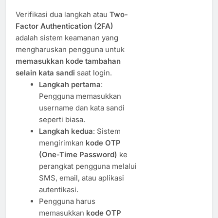
Verifikasi dua langkah atau
Two-
Factor Authentication (2FA)
adalah sistem keamanan yang
mengharuskan pengguna untuk
memasukkan kode tambahan
selain kata sandi
saat login.
Langkah pertama
:
Pengguna memasukkan
username dan kata sandi
seperti biasa.
Langkah kedua
: Sistem
mengirimkan
kode OTP
(One-Time Password)
ke
perangkat pengguna melalui
SMS, email, atau aplikasi
autentikasi.
Pengguna harus
memasukkan
kode OTP