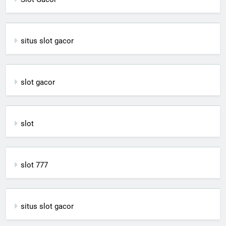
situs slot gacor
slot gacor
slot
slot 777
situs slot gacor