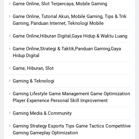
Game Online, Slot Terpercaya, Mobile Gaming
Game Online, Tutorial Akun, Mobile Gaming, Tips & Trik
Gaming, Panduan Internet, Teknologi Mobile
Game Online,Hiburan Digital,Gaya Hidup & Waktu Luang
Game Online,Strategi & Taktik,Panduan Gaming,Gaya
Hidup Digital
Game, Hiburan, Slot
Gaming & Teknologi
Gaming Lifestyle Game Management Game Optimization
Player Experience Personal Skill Improvement
Gaming Media & Community
Gaming Strategy Esports Tips Game Tactics Competitive
Gaming Gameplay Optimization