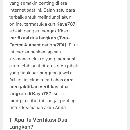
yang semakin penting di era
internet saat ini. Salah satu cara
terbaik untuk melindungi akun
online, termasuk
akun Kaya787
,
adalah dengan mengaktifkan
verifikasi dua langkah (Two-
Factor Authentication/2FA)
. Fitur
ini menambahkan lapisan
keamanan ekstra yang membuat
akun lebih sulit diretas oleh pihak
yang tidak bertanggung jawab.
Artikel ini akan membahas
cara
mengaktifkan verifikasi dua
langkah di Kaya787
, serta
mengapa fitur ini sangat penting
untuk keamanan akun Anda.
1. Apa Itu Verifikasi Dua
Langkah?