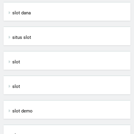
slot dana
situs slot
slot
slot
slot demo