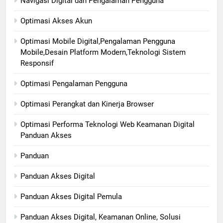
Navigasi Digital dan Pengalaman Pengguna
Optimasi Akses Akun
Optimasi Mobile Digital,Pengalaman Pengguna
Mobile,Desain Platform Modern,Teknologi Sistem
Responsif
Optimasi Pengalaman Pengguna
Optimasi Perangkat dan Kinerja Browser
Optimasi Performa Teknologi Web Keamanan Digital
Panduan Akses
Panduan
Panduan Akses Digital
Panduan Akses Digital Pemula
Panduan Akses Digital, Keamanan Online, Solusi