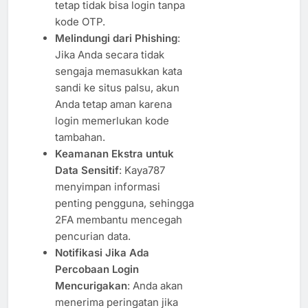
tetap tidak bisa login tanpa
kode OTP.
Melindungi dari Phishing
:
Jika Anda secara tidak
sengaja memasukkan kata
sandi ke situs palsu, akun
Anda tetap aman karena
login memerlukan kode
tambahan.
Keamanan Ekstra untuk
Data Sensitif
: Kaya787
menyimpan informasi
penting pengguna, sehingga
2FA membantu mencegah
pencurian data.
Notifikasi Jika Ada
Percobaan Login
Mencurigakan
: Anda akan
menerima peringatan jika