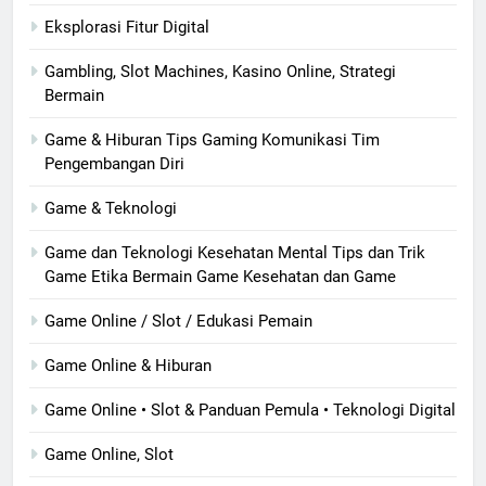
Eksplorasi Fitur Digital
Gambling, Slot Machines, Kasino Online, Strategi
Bermain
Game & Hiburan Tips Gaming Komunikasi Tim
Pengembangan Diri
Game & Teknologi
Game dan Teknologi Kesehatan Mental Tips dan Trik
Game Etika Bermain Game Kesehatan dan Game
Game Online / Slot / Edukasi Pemain
Game Online & Hiburan
Game Online • Slot & Panduan Pemula • Teknologi Digital
Game Online, Slot