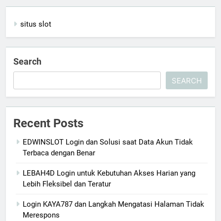
situs slot
Search
SEARCH
Recent Posts
EDWINSLOT Login dan Solusi saat Data Akun Tidak
Terbaca dengan Benar
LEBAH4D Login untuk Kebutuhan Akses Harian yang
Lebih Fleksibel dan Teratur
Login KAYA787 dan Langkah Mengatasi Halaman Tidak
Merespons