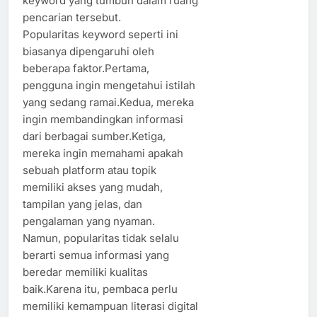
keyword yang tumbuh dalam ruang
pencarian tersebut.
Popularitas keyword seperti ini
biasanya dipengaruhi oleh
beberapa faktor.Pertama,
pengguna ingin mengetahui istilah
yang sedang ramai.Kedua, mereka
ingin membandingkan informasi
dari berbagai sumber.Ketiga,
mereka ingin memahami apakah
sebuah platform atau topik
memiliki akses yang mudah,
tampilan yang jelas, dan
pengalaman yang nyaman.
Namun, popularitas tidak selalu
berarti semua informasi yang
beredar memiliki kualitas
baik.Karena itu, pembaca perlu
memiliki kemampuan literasi digital