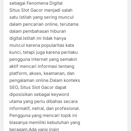
sebagai Fenomena Digital
Situs Slot Gacor menjadi salah
satu istilah yang sering muncul
dalam pencarian online, terutama
dalam pembahasan hiburan
digital.Istilah ini tidak hanya
muncul karena popularitas kata
kunci, tetapi juga karena perilaku
pengguna internet yang semakin
aktif mencari informasi tentang
platform, akses, keamanan, dan
pengalaman online.Dalam konteks
SEO, Situs Slot Gacor dapat
diposisikan sebagai keyword
utama yang perlu dibahas secara
informatif, netral, dan profesional.
Pengguna yang mencari topik ini
biasanya memiliki kebutuhan yang
beragam.Ada yang ingin