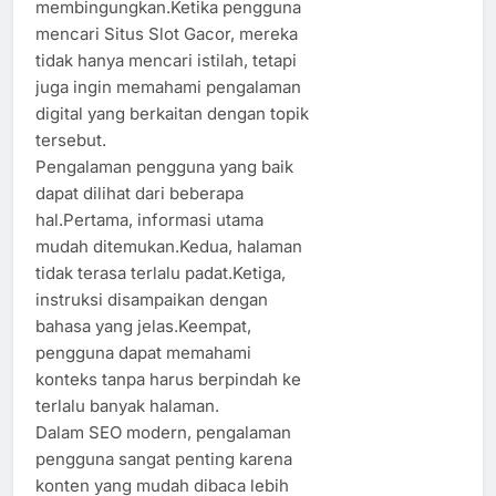
membingungkan.Ketika pengguna
mencari Situs Slot Gacor, mereka
tidak hanya mencari istilah, tetapi
juga ingin memahami pengalaman
digital yang berkaitan dengan topik
tersebut.
Pengalaman pengguna yang baik
dapat dilihat dari beberapa
hal.Pertama, informasi utama
mudah ditemukan.Kedua, halaman
tidak terasa terlalu padat.Ketiga,
instruksi disampaikan dengan
bahasa yang jelas.Keempat,
pengguna dapat memahami
konteks tanpa harus berpindah ke
terlalu banyak halaman.
Dalam SEO modern, pengalaman
pengguna sangat penting karena
konten yang mudah dibaca lebih