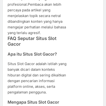
profesional.Pembaca akan lebih
percaya pada artikel yang
menjelaskan topik secara netral
dibandingkan konten yang hanya
mengejar perhatian melalui bahasa
yang terlalu agresif.
FAQ Seputar Situs Slot
Gacor
Apa itu Situs Slot Gacor?
Situs Slot Gacor adalah istilah yang
banyak dicari dalam konteks
hiburan digital dan sering dikaitkan
dengan pencarian informasi
platform online, akses, serta
pengalaman pengguna.
Mengapa Situs Slot Gacor