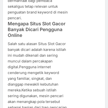
bermanfaat bagi pembaca
sekaligus tetap relevan untuk
penguatan brand keyword di mesin
pencari.
Mengapa Situs Slot Gacor
Banyak Dicari Pengguna
Online
Salah satu alasan Situs Slot Gacor
banyak dicari adalah karena istilah
ini mudah dikenali dan sering
muncul dalam percakapan
digital.Pengguna internet
cenderung mengetik keyword
yang familiar, singkat, dan
dianggap mewakili kebutuhan
mereka.Ketika sebuah istilah
sering digunakan, mesin pencari
akan menangkap pola tersebut
sebagai bagian dari tren pencarian.