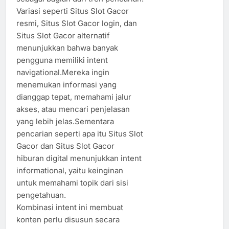
Variasi seperti Situs Slot Gacor
resmi, Situs Slot Gacor login, dan
Situs Slot Gacor alternatif
menunjukkan bahwa banyak
pengguna memiliki intent
navigational.Mereka ingin
menemukan informasi yang
dianggap tepat, memahami jalur
akses, atau mencari penjelasan
yang lebih jelas.Sementara
pencarian seperti apa itu Situs Slot
Gacor dan Situs Slot Gacor
hiburan digital menunjukkan intent
informational, yaitu keinginan
untuk memahami topik dari sisi
pengetahuan.
Kombinasi intent ini membuat
konten perlu disusun secara