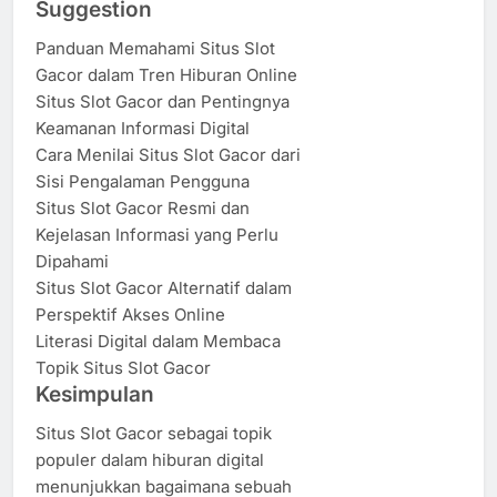
Suggestion
Panduan Memahami Situs Slot
Gacor dalam Tren Hiburan Online
Situs Slot Gacor dan Pentingnya
Keamanan Informasi Digital
Cara Menilai Situs Slot Gacor dari
Sisi Pengalaman Pengguna
Situs Slot Gacor Resmi dan
Kejelasan Informasi yang Perlu
Dipahami
Situs Slot Gacor Alternatif dalam
Perspektif Akses Online
Literasi Digital dalam Membaca
Topik Situs Slot Gacor
Kesimpulan
Situs Slot Gacor sebagai topik
populer dalam hiburan digital
menunjukkan bagaimana sebuah