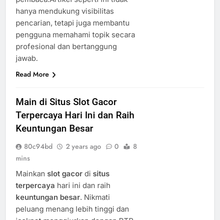
hanya mendukung visibilitas
pencarian, tetapi juga membantu
pengguna memahami topik secara
profesional dan bertanggung
jawab.
Read More
Main di Situs Slot Gacor
Terpercaya Hari Ini dan Raih
Keuntungan Besar
80c94bd
2 years ago
0
8
mins
Mainkan
slot gacor
di
situs
terpercaya
hari ini dan raih
keuntungan besar
. Nikmati
peluang menang lebih tinggi dan