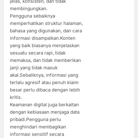
jelas, konsisten, dan tidak
membingungkan.
Pengguna sebaiknya
memperhatikan struktur halaman,
bahasa yang digunakan, dan cara
informasi disampaikan.Konten
yang baik biasanya menjelaskan
sesuatu secara rapi, tidak
memaksa, dan tidak memberikan
janji yang tidak masuk
akal.Sebaliknya, informasi yang
terlalu agresif atau penuh klaim
besar perlu dibaca dengan lebih
kritis.
Keamanan digital juga berkaitan
dengan kebiasaan menjaga data
pribadi.Pengguna perlu
menghindari membagikan
informasi sensitif secara