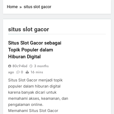
Home
situs slot gacor
situs slot gacor
Situs Slot Gacor sebagai
Topik Populer dalam
Hiburan Digital
80c94bd
3 months
ago
0
16 mins
Situs Slot Gacor menjadi topik
populer dalam hiburan digital
karena banyak dicari untuk
memahami akses, keamanan, dan
pengalaman online.
Memahami Situs Slot Gacor