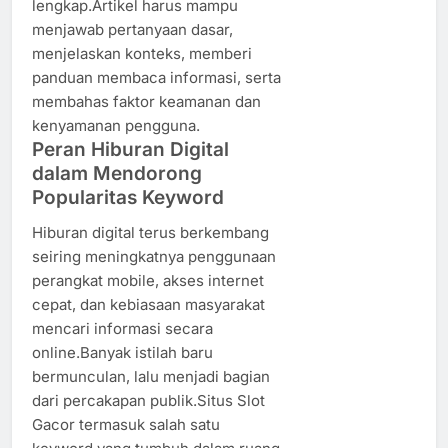
lengkap.Artikel harus mampu
menjawab pertanyaan dasar,
menjelaskan konteks, memberi
panduan membaca informasi, serta
membahas faktor keamanan dan
kenyamanan pengguna.
Peran Hiburan Digital
dalam Mendorong
Popularitas Keyword
Hiburan digital terus berkembang
seiring meningkatnya penggunaan
perangkat mobile, akses internet
cepat, dan kebiasaan masyarakat
mencari informasi secara
online.Banyak istilah baru
bermunculan, lalu menjadi bagian
dari percakapan publik.Situs Slot
Gacor termasuk salah satu