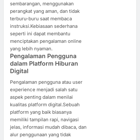
sembarangan, menggunakan
perangkat yang aman, dan tidak
terburu-buru saat membaca
instruksi.Kebiasaan sederhana
seperti ini dapat membantu
menciptakan pengalaman online
yang lebih nyaman.
Pengalaman Pengguna
dalam Platform Hiburan
Digital
Pengalaman pengguna atau user
experience menjadi salah satu
aspek penting dalam menilai
kualitas platform digital.Sebuah
platform yang baik biasanya
memiliki tampilan rapi, navigasi
jelas, informasi mudah dibaca, dan
alur penggunaan yang tidak