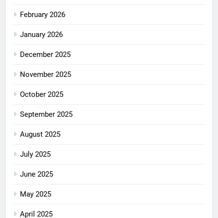
February 2026
January 2026
December 2025
November 2025
October 2025
September 2025
August 2025
July 2025
June 2025
May 2025
April 2025