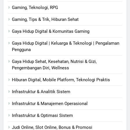
Gaming, Teknologi, RPG
Gaming, Tips & Trik, Hiburan Sehat
Gaya Hidup Digital & Komunitas Gaming
Gaya Hidup Digital | Keluarga & Teknologi | Pengalaman
Pengguna
Gaya Hidup Sehat, Kesehatan, Nutrisi & Gizi,
Pengembangan Diri, Wellness
Hiburan Digital, Mobile Platform, Teknologi Praktis
Infrastruktur & Analitik Sistem
Infrastruktur & Manajemen Operasional
Infrastruktur & Optimasi Sistem
Judi Online, Slot Online, Bonus & Promosi