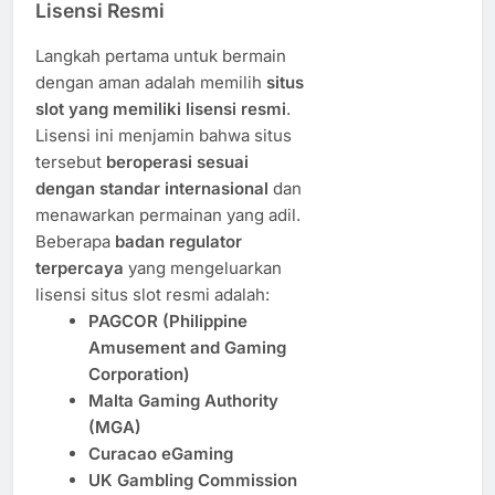
Lisensi Resmi
Langkah pertama untuk bermain
dengan aman adalah memilih
situs
slot yang memiliki lisensi resmi
.
Lisensi ini menjamin bahwa situs
tersebut
beroperasi sesuai
dengan standar internasional
dan
menawarkan permainan yang adil.
Beberapa
badan regulator
terpercaya
yang mengeluarkan
lisensi situs slot resmi adalah:
PAGCOR (Philippine
Amusement and Gaming
Corporation)
Malta Gaming Authority
(MGA)
Curacao eGaming
UK Gambling Commission