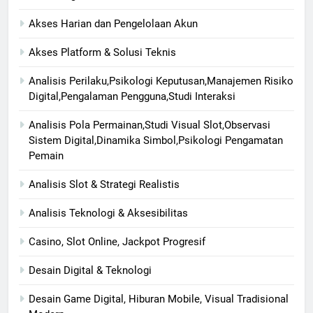
Akses Harian dan Pengelolaan Akun
Akses Platform & Solusi Teknis
Analisis Perilaku,Psikologi Keputusan,Manajemen Risiko
Digital,Pengalaman Pengguna,Studi Interaksi
Analisis Pola Permainan,Studi Visual Slot,Observasi
Sistem Digital,Dinamika Simbol,Psikologi Pengamatan
Pemain
Analisis Slot & Strategi Realistis
Analisis Teknologi & Aksesibilitas
Casino, Slot Online, Jackpot Progresif
Desain Digital & Teknologi
Desain Game Digital, Hiburan Mobile, Visual Tradisional