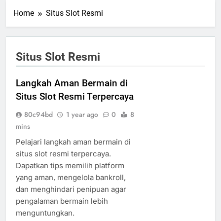
Home
Situs Slot Resmi
Situs Slot Resmi
Langkah Aman Bermain di
Situs Slot Resmi Terpercaya
80c94bd
1 year ago
0
8
mins
Pelajari langkah aman bermain di
situs slot resmi terpercaya.
Dapatkan tips memilih platform
yang aman, mengelola bankroll,
dan menghindari penipuan agar
pengalaman bermain lebih
menguntungkan.