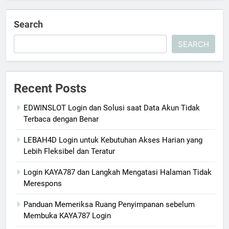
Search
SEARCH
Recent Posts
EDWINSLOT Login dan Solusi saat Data Akun Tidak
Terbaca dengan Benar
LEBAH4D Login untuk Kebutuhan Akses Harian yang
Lebih Fleksibel dan Teratur
Login KAYA787 dan Langkah Mengatasi Halaman Tidak
Merespons
Panduan Memeriksa Ruang Penyimpanan sebelum
Membuka KAYA787 Login