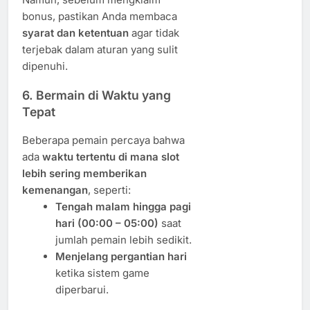
bonus, pastikan Anda membaca
syarat dan ketentuan
agar tidak
terjebak dalam aturan yang sulit
dipenuhi.
6. Bermain di Waktu yang
Tepat
Beberapa pemain percaya bahwa
ada
waktu tertentu di mana slot
lebih sering memberikan
kemenangan
, seperti:
Tengah malam hingga pagi
hari (00:00 – 05:00)
saat
jumlah pemain lebih sedikit.
Menjelang pergantian hari
ketika sistem game
diperbarui.