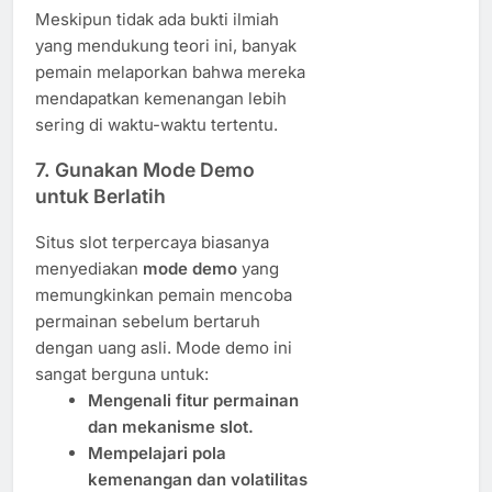
Meskipun tidak ada bukti ilmiah
yang mendukung teori ini, banyak
pemain melaporkan bahwa mereka
mendapatkan kemenangan lebih
sering di waktu-waktu tertentu.
7. Gunakan Mode Demo
untuk Berlatih
Situs slot terpercaya biasanya
menyediakan
mode demo
yang
memungkinkan pemain mencoba
permainan sebelum bertaruh
dengan uang asli. Mode demo ini
sangat berguna untuk:
Mengenali fitur permainan
dan mekanisme slot.
Mempelajari pola
kemenangan dan volatilitas