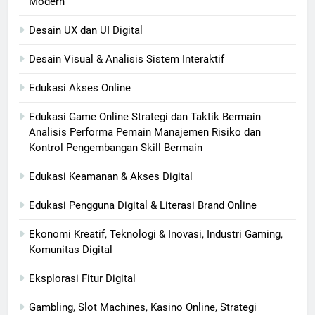
Modern
Desain UX dan UI Digital
Desain Visual & Analisis Sistem Interaktif
Edukasi Akses Online
Edukasi Game Online Strategi dan Taktik Bermain
Analisis Performa Pemain Manajemen Risiko dan
Kontrol Pengembangan Skill Bermain
Edukasi Keamanan & Akses Digital
Edukasi Pengguna Digital & Literasi Brand Online
Ekonomi Kreatif, Teknologi & Inovasi, Industri Gaming,
Komunitas Digital
Eksplorasi Fitur Digital
Gambling, Slot Machines, Kasino Online, Strategi