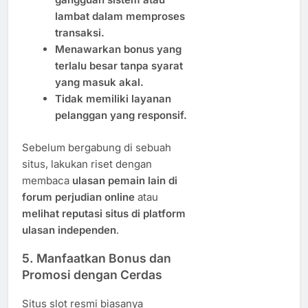
lambat dalam memproses
transaksi.
Menawarkan bonus yang
terlalu besar tanpa syarat
yang masuk akal.
Tidak memiliki layanan
pelanggan yang responsif.
Sebelum bergabung di sebuah
situs, lakukan riset dengan
membaca
ulasan pemain lain di
forum perjudian online
atau
melihat reputasi situs di platform
ulasan independen
.
5. Manfaatkan Bonus dan
Promosi dengan Cerdas
Situs slot resmi biasanya