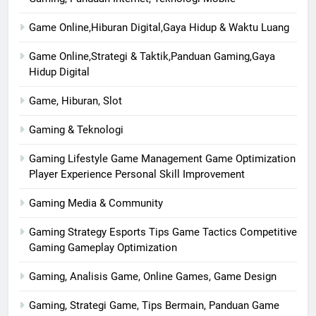
Game Online,Hiburan Digital,Gaya Hidup & Waktu Luang
Game Online,Strategi & Taktik,Panduan Gaming,Gaya
Hidup Digital
Game, Hiburan, Slot
Gaming & Teknologi
Gaming Lifestyle Game Management Game Optimization
Player Experience Personal Skill Improvement
Gaming Media & Community
Gaming Strategy Esports Tips Game Tactics Competitive
Gaming Gameplay Optimization
Gaming, Analisis Game, Online Games, Game Design
Gaming, Strategi Game, Tips Bermain, Panduan Game