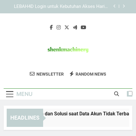
Skip
Login KAYA787 dan Langkah Mengatasi Halaman
to
Tidak Merespons
content
Panduan Memeriksa Ruang Penyimpanan
sebelum Membuka KAYA787 Login
EDWINSLOT Login dan Solusi saat Data Akun
Tidak Terbaca dengan Benar
LEBAH4D Login untuk Kebutuhan Akses Harian
yang Lebih Fleksibel dan Teratur
Login KAYA787 dan Langkah Mengatasi Halaman
Tidak Merespons
Shenk Machinery
Dapatkan Mesin Industri Berkualitas Dari
Panduan Memeriksa Ruang Penyimpanan
NEWSLETTER
RANDOM NEWS
sebelum Membuka KAYA787 Login
Shenk Machinery. Pilihan Terbaik Untuk
Efisiensi Produksi Anda.
MENU
WINSLOT Login dan Solusi saat Data Akun Tidak Terbaca den
HEADLINES
Weeks Ago