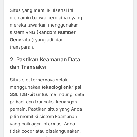
Situs yang memiliki lisensi ini
menjamin bahwa permainan yang
mereka tawarkan menggunakan
sistem
RNG (Random Number
Generator)
yang adil dan
transparan.
2. Pastikan Keamanan Data
dan Transaksi
Situs slot terpercaya selalu
menggunakan
teknologi enkripsi
SSL 128-bit
untuk melindungi data
pribadi dan transaksi keuangan
pemain. Pastikan situs yang Anda
pilih memiliki sistem keamanan
yang baik agar informasi Anda
tidak bocor atau disalahgunakan.