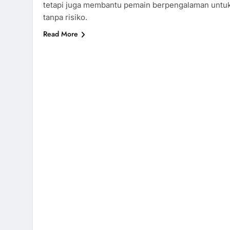
tetapi juga membantu pemain berpengalaman untuk
tanpa risiko.
Read More