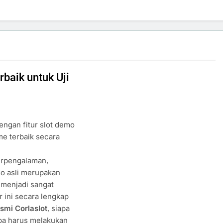
rbaik untuk Uji
engan fitur slot demo
ame terbaik secara
erpengalaman,
o asli merupakan
menjadi sangat
r ini secara lengkap
esmi Corlaslot
, siapa
npa harus melakukan