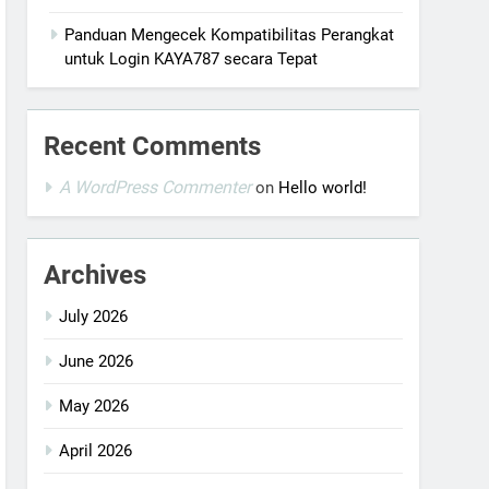
Panduan Mengecek Kompatibilitas Perangkat
untuk Login KAYA787 secara Tepat
Recent Comments
A WordPress Commenter
on
Hello world!
Archives
July 2026
June 2026
May 2026
April 2026