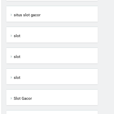
situs slot gacor
slot
slot
slot
Slot Gacor