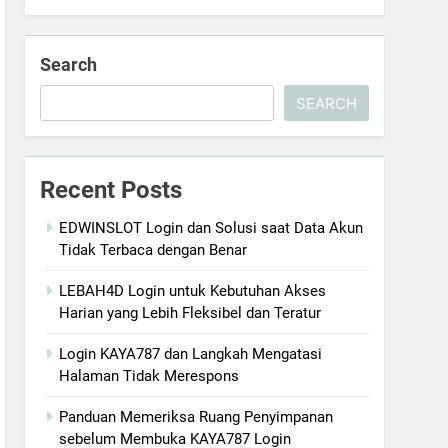
Search
SEARCH
Recent Posts
EDWINSLOT Login dan Solusi saat Data Akun
Tidak Terbaca dengan Benar
LEBAH4D Login untuk Kebutuhan Akses
Harian yang Lebih Fleksibel dan Teratur
Login KAYA787 dan Langkah Mengatasi
Halaman Tidak Merespons
Panduan Memeriksa Ruang Penyimpanan
sebelum Membuka KAYA787 Login