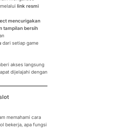
 melalui
link resmi
irect mencurigakan
n tampilan bersih
an
u
dari setiap game
eri akses langsung
pat dijelajahi dengan
slot
alam memahami cara
ol bekerja, apa fungsi