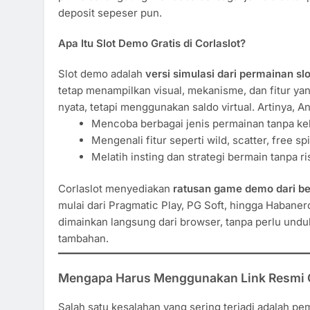
deposit sepeser pun.
Apa Itu Slot Demo Gratis di Corlaslot?
Slot demo adalah
versi simulasi dari permainan slot
tetap menampilkan visual, mekanisme, dan fitur yan
nyata, tetapi menggunakan saldo virtual. Artinya, An
Mencoba berbagai jenis permainan tanpa ke
Mengenali fitur seperti wild, scatter, free s
Melatih insting dan strategi bermain tanpa ri
Corlaslot menyediakan
ratusan game demo dari be
mulai dari Pragmatic Play, PG Soft, hingga Habane
dimainkan langsung dari browser, tanpa perlu undu
tambahan.
Mengapa Harus Menggunakan Link Resmi C
Salah satu kesalahan yang sering terjadi adalah p