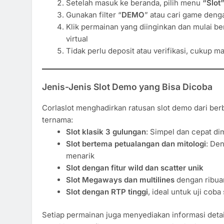
Setelah masuk ke beranda, pilih menu
“Slot
Gunakan filter “
DEMO
” atau cari game denga
Klik permainan yang diinginkan dan mulai b
virtual
Tidak perlu deposit atau verifikasi, cukup m
Jenis-Jenis Slot Demo yang Bisa Dicoba
Corlaslot menghadirkan ratusan slot demo dari ber
ternama:
Slot klasik 3 gulungan
: Simpel dan cepat di
Slot bertema petualangan dan mitologi
: Den
menarik
Slot dengan fitur wild dan scatter unik
Slot Megaways dan multilines
dengan ribua
Slot dengan RTP tinggi
, ideal untuk uji cob
Setiap permainan juga menyediakan informasi detai