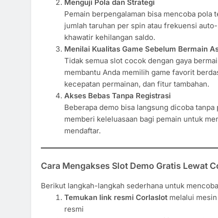
Menguji Pola dan Strategi
Pemain berpengalaman bisa mencoba pola te
jumlah taruhan per spin atau frekuensi auto-
khawatir kehilangan saldo.
Menilai Kualitas Game Sebelum Bermain As
Tidak semua slot cocok dengan gaya bermai
membantu Anda memilih game favorit berda
kecepatan permainan, dan fitur tambahan.
Akses Bebas Tanpa Registrasi
Beberapa demo bisa langsung dicoba tanpa pe
memberi keleluasaan bagi pemain untuk m
mendaftar.
Cara Mengakses Slot Demo Gratis Lewat Co
Berikut langkah-langkah sederhana untuk mencoba
Temukan link resmi Corlaslot
melalui mesin 
resmi