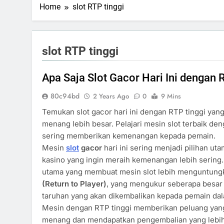
Home
slot RTP tinggi
slot RTP tinggi
Apa Saja Slot Gacor Hari Ini dengan 
80c94bd
2 Years Ago
0
9 Mins
Temukan slot gacor hari ini dengan RTP tinggi ya
menang lebih besar. Pelajari mesin slot terbaik de
sering memberikan kemenangan kepada pemain.
Mesin
slot
gacor
hari ini sering menjadi pilihan ut
kasino yang ingin meraih kemenangan lebih sering. 
utama yang membuat mesin slot lebih menguntung
(Return to Player)
, yang mengukur seberapa besar 
taruhan yang akan dikembalikan kepada pemain dal
Mesin dengan RTP tinggi memberikan peluang yang
menang dan mendapatkan pengembalian yang lebih