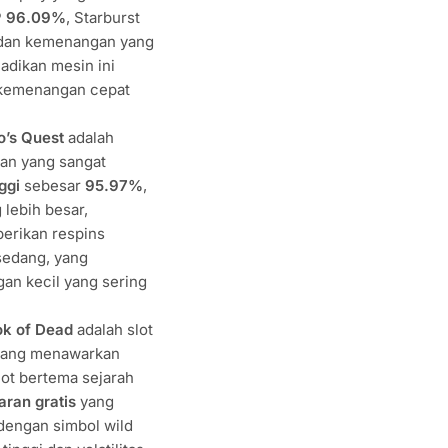
P
96.09%
, Starburst
 dan kemenangan yang
dikan mesin ini
h kemenangan cepat
’s Quest
adalah
gan yang sangat
ggi
sebesar
95.97%
,
lebih besar,
rikan respins
 sedang, yang
n kecil yang sering
k of Dead
adalah slot
yang menawarkan
ot bertema sejarah
taran gratis
yang
engan simbol wild