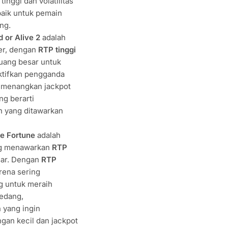
nggi dan volatilitas
baik untuk pemain
ng.
 or Alive 2
adalah
er, dengan
RTP tinggi
uang besar untuk
tifkan pengganda
emenangkan jackpot
ang berarti
h yang ditawarkan
ne Fortune
adalah
ang menawarkan
RTP
sar. Dengan
RTP
rena sering
g untuk meraih
sedang,
 yang ingin
an kecil dan jackpot