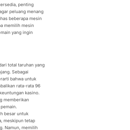
ersedia, penting
agar peluang menang
bahas beberapa mesin
pa memilih mesin
emain yang ingin
ari total taruhan yang
jang. Sebagai
erarti bahwa untuk
alikan rata-rata 96
keuntungan kasino.
ing memberikan
 pemain.
ih besar untuk
, meskipun tetap
ng. Namun, memilih