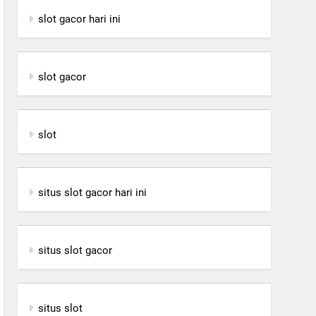
slot gacor hari ini
slot gacor
slot
situs slot gacor hari ini
situs slot gacor
situs slot