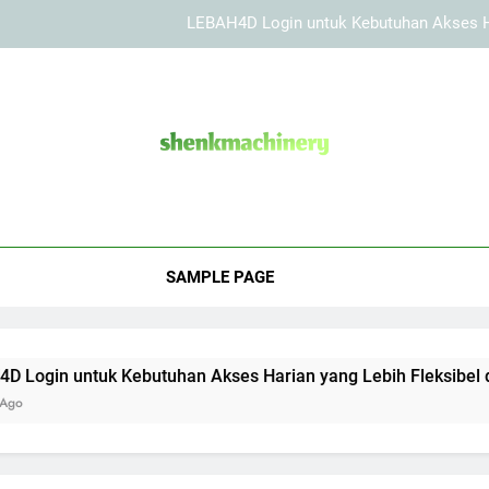
LEBAH4D Login untuk Kebutuhan Akses Har
Login KAYA787 dan Langkah
Panduan Memeriksa Ruang Penyimpa
EDWINSLOT Login dan Solusi saat 
nk Machinery
LEBAH4D Login untuk Kebutuhan Akses Har
esin Industri Berkualitas Dari Shenk Machinery. Pilihan Terbai
Login KAYA787 dan Langkah
SAMPLE PAGE
Panduan Memeriksa Ruang Penyimpa
uk Kebutuhan Akses Harian yang Lebih Fleksibel dan Teratur