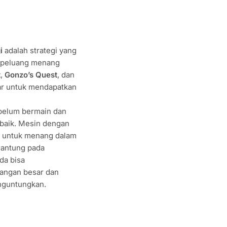
i
adalah strategi yang
n peluang menang
t
,
Gonzo’s Quest
, dan
ar untuk mendapatkan
ebelum bermain dan
baik. Mesin dengan
r untuk menang dalam
gantung pada
da bisa
angan besar dan
nguntungkan.