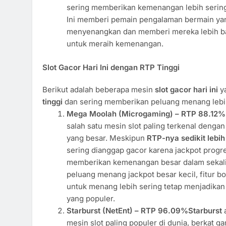
sering memberikan kemenangan lebih sering 
Ini memberi pemain pengalaman bermain yan
menyenangkan dan memberi mereka lebih b
untuk meraih kemenangan.
Slot Gacor Hari Ini dengan RTP Tinggi
Berikut adalah beberapa mesin
slot gacor hari ini
y
tinggi
dan sering memberikan peluang menang lebi
Mega Moolah (Microgaming) – RTP 88.12%
salah satu mesin slot paling terkenal denga
yang besar. Meskipun
RTP-nya sedikit lebih
sering dianggap gacor karena jackpot progre
memberikan kemenangan besar dalam sekali
peluang menang jackpot besar kecil, fitur b
untuk menang lebih sering tetap menjadikan 
yang populer.
Starburst (NetEnt) – RTP 96.09%
Starburst
a
mesin slot paling populer di dunia, berkat g