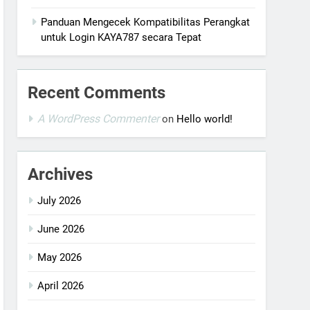
Panduan Mengecek Kompatibilitas Perangkat
untuk Login KAYA787 secara Tepat
Recent Comments
A WordPress Commenter
on
Hello world!
Archives
July 2026
June 2026
May 2026
April 2026