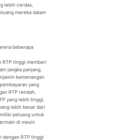
g lebih cerdas,
eluang mereka dalam
arena beberapa
n RTP tinggi memberi
am jangka panjang.
enjamin kemenangan
n pembayaran yang
gan RTP rendah.
P yang lebih tinggi,
ng lebih besar dari
miliki peluang untuk
ermain di mesin
n dengan RTP tinggi