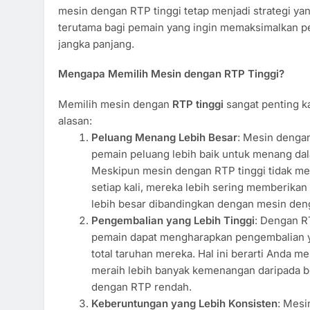
mesin dengan RTP tinggi tetap menjadi strategi yan
terutama bagi pemain yang ingin memaksimalkan p
jangka panjang.
Mengapa Memilih Mesin dengan RTP Tinggi?
Memilih mesin dengan
RTP tinggi
sangat penting k
alasan:
Peluang Menang Lebih Besar
: Mesin denga
pemain peluang lebih baik untuk menang dal
Meskipun mesin dengan RTP tinggi tidak m
setiap kali, mereka lebih sering memberika
lebih besar dibandingkan dengan mesin den
Pengembalian yang Lebih Tinggi
: Dengan RT
pemain dapat mengharapkan pengembalian ya
total taruhan mereka. Hal ini berarti Anda me
meraih lebih banyak kemenangan daripada b
dengan RTP rendah.
Keberuntungan yang Lebih Konsisten
: Mesi