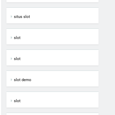
situs slot
slot
slot
slot demo
slot