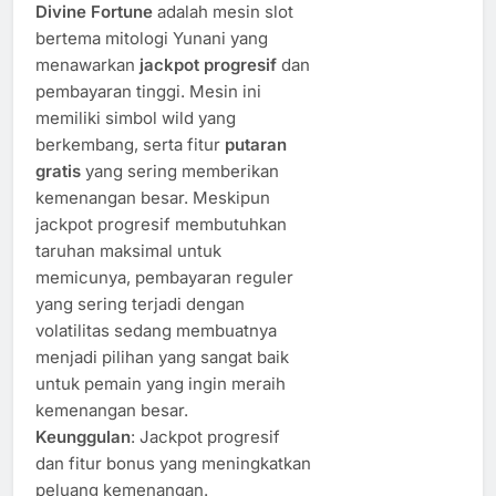
Divine Fortune
adalah mesin slot
bertema mitologi Yunani yang
menawarkan
jackpot progresif
dan
pembayaran tinggi. Mesin ini
memiliki simbol wild yang
berkembang, serta fitur
putaran
gratis
yang sering memberikan
kemenangan besar. Meskipun
jackpot progresif membutuhkan
taruhan maksimal untuk
memicunya, pembayaran reguler
yang sering terjadi dengan
volatilitas sedang membuatnya
menjadi pilihan yang sangat baik
untuk pemain yang ingin meraih
kemenangan besar.
Keunggulan
: Jackpot progresif
dan fitur bonus yang meningkatkan
peluang kemenangan.