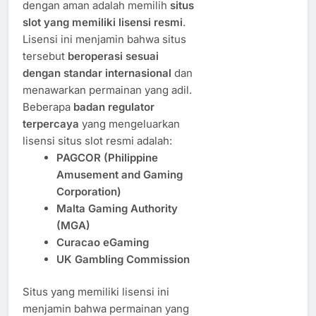
dengan aman adalah memilih
situs
slot yang memiliki lisensi resmi
.
Lisensi ini menjamin bahwa situs
tersebut
beroperasi sesuai
dengan standar internasional
dan
menawarkan permainan yang adil.
Beberapa
badan regulator
terpercaya
yang mengeluarkan
lisensi situs slot resmi adalah:
PAGCOR (Philippine
Amusement and Gaming
Corporation)
Malta Gaming Authority
(MGA)
Curacao eGaming
UK Gambling Commission
Situs yang memiliki lisensi ini
menjamin bahwa permainan yang