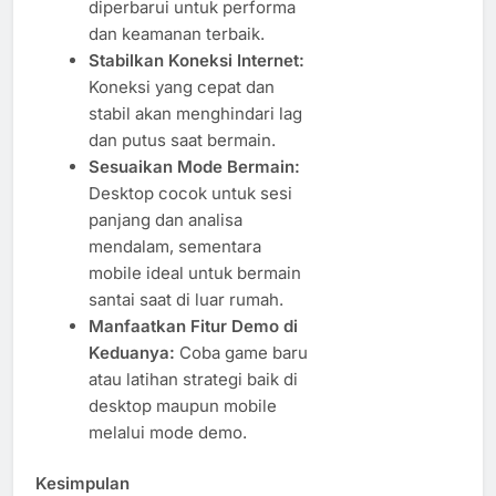
diperbarui untuk performa
dan keamanan terbaik.
Stabilkan Koneksi Internet:
Koneksi yang cepat dan
stabil akan menghindari lag
dan putus saat bermain.
Sesuaikan Mode Bermain:
Desktop cocok untuk sesi
panjang dan analisa
mendalam, sementara
mobile ideal untuk bermain
santai saat di luar rumah.
Manfaatkan Fitur Demo di
Keduanya:
Coba game baru
atau latihan strategi baik di
desktop maupun mobile
melalui mode demo.
Kesimpulan