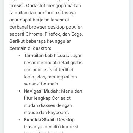
presisi. Corlaslot mengoptimalkan
tampilan dan performa situsnya
agar dapat berjalan lancar di
berbagai browser desktop populer
seperti Chrome, Firefox, dan Edge.
Berikut beberapa keunggulan
bermain di desktop:
Tampilan Lebih Luas:
Layar
besar membuat detail grafis
dan animasi slot terlihat
lebih jelas, meningkatkan
sensasi bermain.
Navigasi Mudah:
Menu dan
fitur lengkap Corlaslot
mudah diakses dengan
mouse dan keyboard.
Koneksi Stabil:
Desktop
biasanya memiliki koneksi