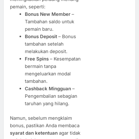
pemain, seperti:
Bonus New Member
–
Tambahan saldo untuk
pemain baru.
Bonus Deposit
– Bonus
tambahan setelah
melakukan deposit.
Free Spins
– Kesempatan
bermain tanpa
mengeluarkan modal
tambahan.
Cashback Mingguan
–
Pengembalian sebagian
taruhan yang hilang.
Namun, sebelum mengklaim
bonus, pastikan Anda membaca
syarat dan ketentuan
agar tidak