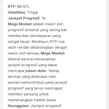
RTP
: 88.12%
Volatilitas
: Tinggi
Jackpot Progresif
: Ya
Mega Moolah
adalah mesin slot
progresif terkenal yang sering kali
memberikan pembayaran yang
sangat besar. Meskipun RTP-nya
lebih rendah dibandingkan dengan
mesin slot lainnya,
Mega Moolah
dikenal karena menawarkan
jackpot progresif yang dapat
mencapai
jutaan dolar
. Setiap
taruhan yang dilakukan oleh
pemain berkontribusi pada jackpot
progresif yang terus meningkat,
memberi peluang untuk
memenangkan hadiah besar.
Keunggulan
: Jackpot progresif