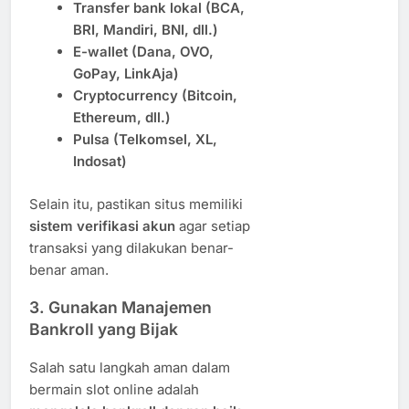
Transfer bank lokal (BCA,
BRI, Mandiri, BNI, dll.)
E-wallet (Dana, OVO,
GoPay, LinkAja)
Cryptocurrency (Bitcoin,
Ethereum, dll.)
Pulsa (Telkomsel, XL,
Indosat)
Selain itu, pastikan situs memiliki
sistem verifikasi akun
agar setiap
transaksi yang dilakukan benar-
benar aman.
3. Gunakan Manajemen
Bankroll yang Bijak
Salah satu langkah aman dalam
bermain slot online adalah