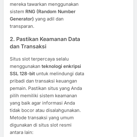
mereka tawarkan menggunakan
sistem
RNG (Random Number
Generator)
yang adil dan
transparan.
2. Pastikan Keamanan Data
dan Transaksi
Situs slot terpercaya selalu
menggunakan
teknologi enkripsi
SSL 128-bit
untuk melindungi data
pribadi dan transaksi keuangan
pemain. Pastikan situs yang Anda
pilih memiliki sistem keamanan
yang baik agar informasi Anda
tidak bocor atau disalahgunakan.
Metode transaksi yang umum
digunakan di situs slot resmi
antara lain: