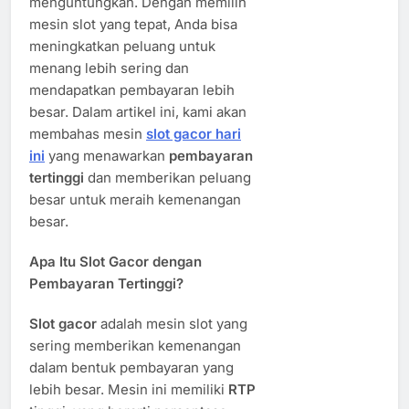
menguntungkan. Dengan memilih
mesin slot yang tepat, Anda bisa
meningkatkan peluang untuk
menang lebih sering dan
mendapatkan pembayaran lebih
besar. Dalam artikel ini, kami akan
membahas mesin
slot gacor hari
ini
yang menawarkan
pembayaran
tertinggi
dan memberikan peluang
besar untuk meraih kemenangan
besar.
Apa Itu Slot Gacor dengan
Pembayaran Tertinggi?
Slot gacor
adalah mesin slot yang
sering memberikan kemenangan
dalam bentuk pembayaran yang
lebih besar. Mesin ini memiliki
RTP