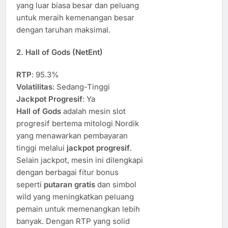
yang luar biasa besar dan peluang
untuk meraih kemenangan besar
dengan taruhan maksimal.
2.
Hall of Gods (NetEnt)
RTP
: 95.3%
Volatilitas
: Sedang-Tinggi
Jackpot Progresif
: Ya
Hall of Gods
adalah mesin slot
progresif bertema mitologi Nordik
yang menawarkan pembayaran
tinggi melalui
jackpot progresif
.
Selain jackpot, mesin ini dilengkapi
dengan berbagai fitur bonus
seperti
putaran gratis
dan simbol
wild yang meningkatkan peluang
pemain untuk memenangkan lebih
banyak. Dengan RTP yang solid