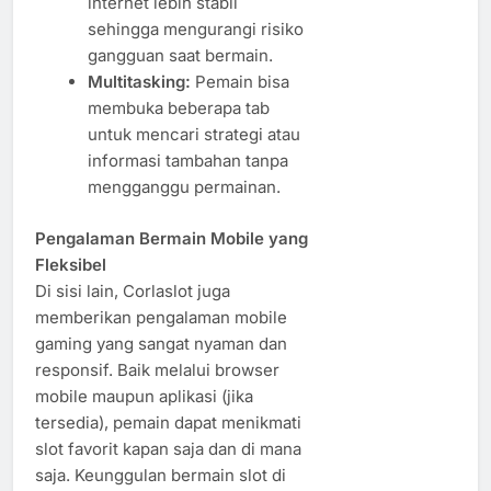
internet lebih stabil
sehingga mengurangi risiko
gangguan saat bermain.
Multitasking:
Pemain bisa
membuka beberapa tab
untuk mencari strategi atau
informasi tambahan tanpa
mengganggu permainan.
Pengalaman Bermain Mobile yang
Fleksibel
Di sisi lain, Corlaslot juga
memberikan pengalaman mobile
gaming yang sangat nyaman dan
responsif. Baik melalui browser
mobile maupun aplikasi (jika
tersedia), pemain dapat menikmati
slot favorit kapan saja dan di mana
saja. Keunggulan bermain slot di